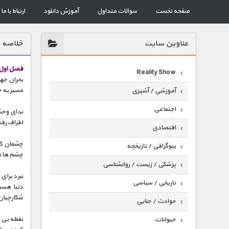
صفحه نخست
سوالات متداول
آموزش دانلود
ارتباط با ما
عناوين سايت
خلاصه 
فصل اول
Reality Show
بحران جهان
مسیر به ج
آموزشی / آشپزی
اجتماعی
ندای وحش
اطراف رفت
اقتصادی
چشمان کام
بیوگرافی / تاریخچه
چشم ها نیز
پزشکی / زیست / روانشناسی
نبرد برای
تاریخی / سیاسی
دنیا هس
شکارچیان
حوادث / جنایی
نقطه بی ب
حیوانات