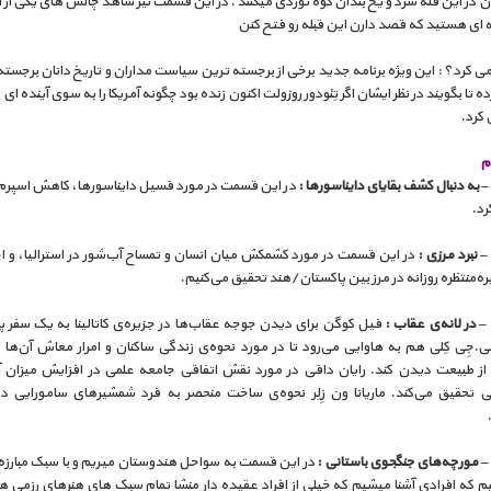
ن در این قله سرد و یخ بندان کوه نوردی میکنند . در این قسمت نیز شاهد چالش های یکی از 
 ای هستید که قصد دارن این قبله رو فتح کنن
 کرد؟ : این ویژه برنامه جدید برخی از برجسته ترین سیاست مداران و تاریخ دانان برجسته آ
 تا بگویند در نظر ایشان اگر تِئودور روزولت اکنون زنده بود چگونه آمریکا را به سوی آینده ای 
 کرد.
م
در این قسمت در مورد فسیل دایناسورها،‌ کاهش اسپرم‌
رد.
در این قسمت در مورد کشمکش میان انسان و تمساح آب‌شور در استرالیا،‌ و ا
ه‌منتظره روزانه در مرز بین پاکستان/هند تحقیق می‌کنیم.
فیل کوگن برای دیدن جوجه عقاب‌ها در جزیره‌ی کاتالینا به یک سفر پر
ی.جِی کِلی هم به هاوایی می‌رود تا در مورد نحوه‌ی زندگی ساکنان و امرار معاش آن‌ها ب
 از طبیعت دیدن کند. رایان دافی در مورد نقش اتفاقی جامعه علمی در افزایش میزان آ
ینی تحقیق می‌کند. ماریانا ون زِلِر نحوه‌ی ساخت منحصر به فرد شمشیرهای سامورایی در 
در این قسمت به سواحل هندوستان میریم و با سبک مبارزه 
م که افرادی آشنا میشیم که خیلی از افراد عقیده دار منشا تمام سبک های هنرهای رزمی 