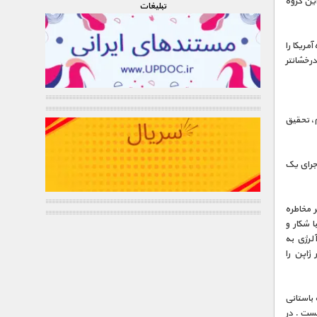
این گروه
تبليغات
مریکا را
درخشانتر
، تحقیق
جرای یک
 مخاطره
ا شکار و
لرژی به
ژاپن را
باستانی
هست . در