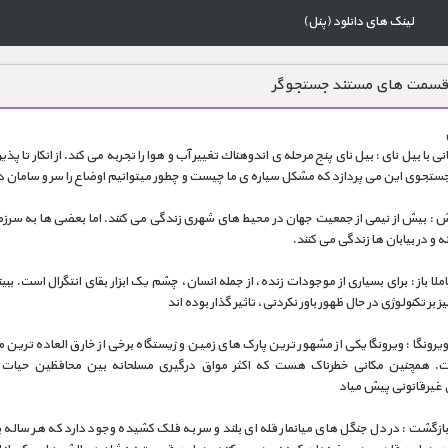
لینک های دانلود (پنل)
قسمت های مستند جستجوگر
ی با بیل نای : بیل نای پنج مرحله ی اندوهناك تغییر آب و هوا را تجربه می کند. از انکار تا پذ
ستجوی این می پردازد که مشکل سیاره ی ما چیست و چطور میتوانیم اوضاع را سر و سامان 
 : بیش از نیمی از جمعیت جهان در محیط های شهری زندگی می کنند. اما بعضی ها به سرز
ه و در بیابان ها زندگی می کنند.
لا باز : برای بسیاری از موجودات زنده، از جمله انسان، چشم یک ابزار بقای انتگرال است. ببی
 بر تکنولوژی در حال ظهور باور نکردنی، تاثیر گذار بوده اند
 ویرونگا : ویرونگا یکی از مشهور ترین پارک های زمین و زیستگاه برخی از خارق العاده ترین
ت. همچنین مکانی خطرناک هست که اکثر مواق درگیری مسلحانه بین محافظین حیات
 غیرقانونی پیش میاد
ازگشت : در دل جنگل های میانمار قله ای بلند و سر به فلک کشیده وجود دارد که هر ساله ب