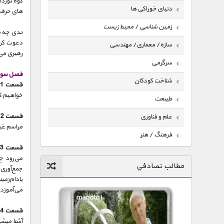
کوه نوردا
دنیای خوراکی ها
های حرفه
زمین شناسی / محیط زیست
تدی چه می
دعوت کرده
سازه/ معماری/ مهندسی
رهبری می
سرگرمی
فصل سو
شناخت کودکان
قسمت 1 – به دنبال کشف بقایای دایناسورها :
خواهیم ک
طبیعت
قسمت 2 – نبرد مرزی :
علم و فناوری
مراسم غیر
فرهنگ / هنر
قسمت 3 – در لانه‌ی عقاب :
کیهان / نجوم
می‌رود جِ
مطالب تصادفي
جمع‌آوری
گردشگری
بادام‌زم
ماورایی
می‌آموزد.
مسابقات / ورزشی
قسمت 4 – مورچه‌های جنگجوی باستانی :
آشنا میشی