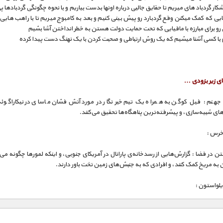
شکار گردباد های میریم تا حقایق جالبی درباره اونها بدست بیاریم و با نحوه چگونگی گردبادها پی
یی که کمک میکنن وقع گردبارد رو پیش بینی کنیم و بعد به کامبوج میریم تا با راهب های
 برای مبارزه با مافیایی که تحت حمایت دولت هستن به خطر انداختن آشا بشیم
 با کسی آشنا میشیم که یک روش ارتباطی و صحبت کردن با یک نهنگ دست پیدا کرده
 زیر بزودی …
جهنم : فیل کوگن به همراه یک تیم خبرنگار در مورد آتش‌فشان ماسای در نیکاراگوئه
ای شبیه‌سازی، و پیشرفته‌ترین پناهگاه‌ها تحقیق می‌کنند.
 خرس :
ن در فضا : گزارش‌هایی از رسدخانه‌ی پارانال در آمریکای جنوبی، و اینکه لمورها چگونه می‌ت
 به مریخ کمک کنند، و افرادی که به جنبش‌های زمین تخت باور دارند.
یلواستون :