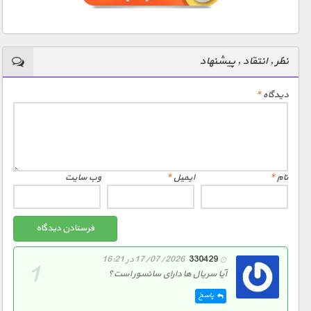
مستند های اختصاصی
شما چند کیفیت و دوبله مختلف گذاشتید چطوری گزینه مورد نظرم رو انتخاب
کنم ؟
نظر , انتقاد , پیشنهاد
مستند ها تو چه دستگاه هایی پخش میشن ؟
دیدگاه
*
کیفیت مستند ها چگونه است ؟
نام
*
ایمیل
*
وب‌ سایت
نمونه کیفیت مستند های HD 1080 (کلیک کنید)
نمونه کیفیت SD 576p (کلیک کنید)
330429
17/07/2026 در 16:21
آیا سریال ها دارای سانسور است؟
پاسخ