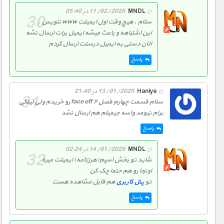
MNDL
11/02/2025 در 05:40
سلام . هیچ وقت اول ایمیلت www ننویس .
این اشتباهه و باعث میشه ایمیل برات ارسال نشه
الان دستی به ایمیل درستت ارسال کردم
پاسخ
Haniye
13/01/2025 در 21:40
سلام قسمت چهارم فصل ۴ face off رو خریدم ولی لینکی
برام نیومد واسه جیمیلم هم ارسال نشد
پاسخ
MNDL
14/01/2025 در 02:24
شاید تو بخش اسپم(هرزنامه) ایمیلت میره
اونجا رو هم حتما چک کن
تو
پنل کاربری
هم قابل مشاهده هست
پاسخ