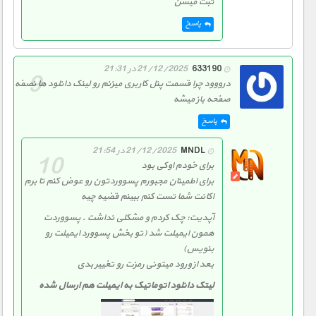
ثبت میشن
پاسخ
633190
21/12/2025 در 21:31
درووود چرا قسمت پنل کاربری میزنم رو لینک دانلود ها نصفه
صفحه باز میشه
پاسخ
MNDL
21/12/2025 در 21:54
برای خودم اوکی بود
برای اطمینان مجبورم پسووردتون رو عوض کنم تا برم
اکانت شما تست کنم ببینم قضیه چیه
آپدیت: چک کردم و مشکلی نداشت . پسووردت
همون ایمیلت شد (تو بخش پسوورد ایمیلت رو
بنویس)
بعد از ورود میتونی رمزت رو تغییر بدی
لیتک دانلود اتوماتیک به ایمیلت هم ارسال شده