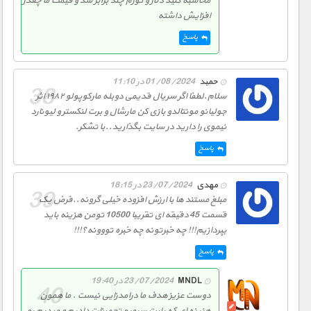
محاسبه کنید دلار و تورم چند برابر شد و قیمت ما چقدر
افزایش داشته
پاسخ
حمید
01/08/2024 در 11:10
سلام.لطفا اگر سریال قدیمی دوبله مارکوپولو ۱۹۸۲ اثر
جولیانو مونتالدو بازی کن مارشال و برت لنکستر و لیونارد
نیموی را دارید در سایت بگذارید..با تشکر.
پاسخ
مهدی
23/07/2024 در 18:15
مبلغ مستند ها با ارزش افزوده خیلی گرونه..فرض یک
قسمت 45 دقیقه ای تقریبا 10500 تومن هزینه باید
بپردازیم!!! چه خبرتونه چه خبره تووونه؟!!!
پاسخ
MNDL
23/07/2024 در 19:40
دوست عزیز هدف ما درامدزایی نیست . ما همون
هزینه ای که بابت سرور و تجهیزات دادیم و میدیم رو