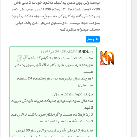
نیست ولی برای دادن یه لینک دانلود خودت قاضی باش
7790 تومن انصافه؟؟؟درسته 1900تومن هم خیلی کمه
ولی داداش گلم یه کاری کن نه سیخ بسوزه نه کباب گوجه
سوخت مهم نیست…دوستتون داریم…من بخدا خیلی
مستند میخوام دانلود کنم
پاسخ
MNDL
24/08/2024 در 11:41
سلام . کد تخفیف تو کانال تلگرام گذاشته شده
هزینه اجاره سرور , هارد , کارت DVB و رسیور به دلار
هست
(هر چند سال یکبار هم به خاطر استفاده 24 ساعته
میسوزن)
هزینه pc و اینترنت و برق ….
ما دنبال سود نیستیم و همینکه هزینه خودش دربیاد
کافیه
کار ما از علاقه هست و اگر اینکار سود داشت تا الان صد
تا سایت مشابه به وجود اومده بود
ما با دلار 3 تومنی شروع کردیم و الان دلار 60 تومن