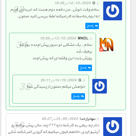
G
12/10/2024 در 18:39
سلام وقت خوش. من دفعه دوم هست که خریداری کردم
اما اینبار متاسفانه کار نمیکنه لطفا بررسی کنید ممنون.
پاسخ
MNDL
12/10/2024 در 19:29
سلام . یک مشکلی تو سرور پیش اومده بود که
برطرف شد
پوزش بابت این وقفه ای که پیش اومد
پاسخ
G
14/10/2024 در 20:11
خواهش میکنم ممنون از رسیدگی شما
پاسخ
تنهاترازخدا
24/08/2024 در 08:27
دلار چه ربطی به کار شما داره؟؟؟چند سال پیش برنامه رو
آرشیو کردی،حالاهم قبول میکنیم که گرونی کمر شکنه شکی