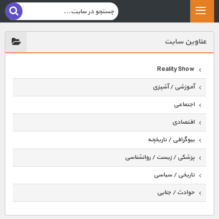
عناوين سايت
Reality Show
آموزشی / آشپزی
اجتماعی
اقتصادی
بیوگرافی / تاریخچه
پزشکی / زیست / روانشناسی
تاریخی / سیاسی
حوادث / جنایی
حیوانات