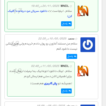
MNDL
24/11/2025 در 19:45
سلام . اینجاست >>
دانلود سریال مرد درمانده (کلیک
کن)
پاسخ
محمد
10/05/2025 در 22:20
سلام من مستند آمازون رو پول دادم خریدم ولی هیچ لینکی
نیست دانلود کنم
پاسخ
MNDL
11/05/2025 در 02:49
سلام . لینک دانلود اتوماتیک به ایمیلت ارسال شده
برای اطمینان الان دستی هم ارسال کردم
(همیشه تو
پنل کاربری
هم هست)
پاسخ
مهرداد
08/03/2025 در 16:59