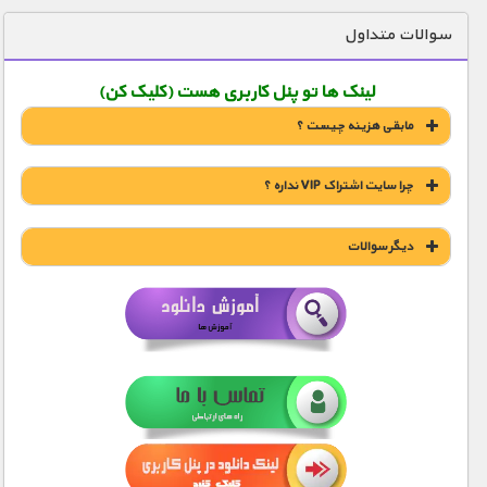
دنیای خوراکی ها
سوالات متداول
زمین شناسی / محیط زیست
لینک ها تو پنل کاربری هست (کلیک کن)
سازه/ معماری/ مهندسی
مابقی هزینه چیست ؟
سرگرمی
شناخت کودکان
چرا سایت اشتراک VIP نداره ؟
طبیعت
دیگر سوالات
علم و فناوری
فرهنگ / هنر
کیهان / نجوم
آیا مستند ها سانسور شدن ؟
گردشگری
ماورایی
کی لینک دانلود برام ارسال میشه ؟
مسابقات / ورزشی