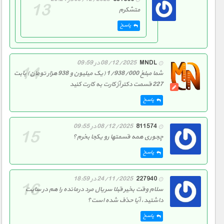
متشکرم
پاسخ
MNDL
08/12/2025 در 09:59
شما مبلغ 1/938/000 (یک میلیون و 938 هزار تومان) بابت
227 قسمت دکتر آز کارت به کارت کنید
پاسخ
811574
08/12/2025 در 09:55
چجوری همه قسمتها رو یکجا بخرم؟
پاسخ
227940
24/11/2025 در 18:59
سلام وقت بخیر قبلا سریال مرد درمانده را هم در سایت
داشتید، آیا حذف شده است؟
پاسخ