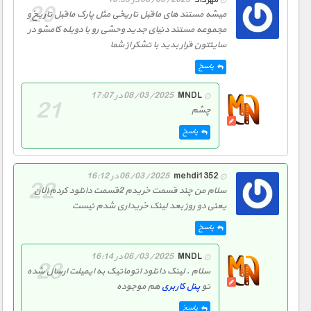
میشه مستند های ماقبل تاریخی مثل پارک ماقبل تاریخ و
مجموعه مستند دنیای جدید وحشی رو با دوبله کامشو در
سایتتون قرار بدید با تشکر از شما
پاسخ
MNDL
08/03/2025 در 17:07
چشم
پاسخ
mehdi1352
06/03/2025 در 16:12
سلام من چند قسمت خریدم 2قسمت دانلود کردم الان
یعنی دو روز بعد لینک خریداری شدم نیست
پاسخ
MNDL
06/03/2025 در 16:14
سلام . لینک دانلود اتوماتیک به ایمیلت ارسال شده
تو
پنل کاربری
هم موجوده
پاسخ