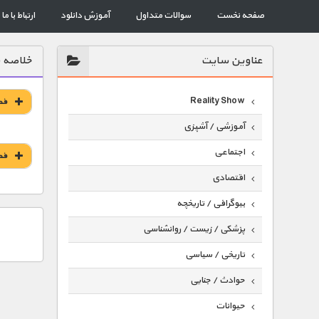
صفحه نخست
سوالات متداول
آموزش دانلود
ارتباط با ما
عناوين سايت
خلاصه 
Reality Show
فص
آموزشی / آشپزی
اجتماعی
فص
اقتصادی
بیوگرافی / تاریخچه
پزشکی / زیست / روانشناسی
تاریخی / سیاسی
حوادث / جنایی
حیوانات