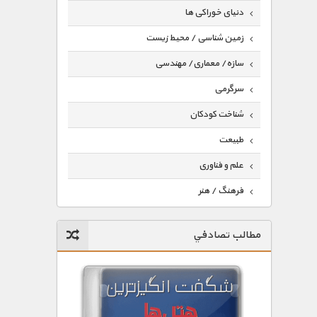
دنیای خوراکی ها
زمین شناسی / محیط زیست
سازه/ معماری/ مهندسی
سرگرمی
شناخت کودکان
طبیعت
علم و فناوری
فرهنگ / هنر
کیهان / نجوم
مطالب تصادفي
گردشگری
ماورایی
مسابقات / ورزشی