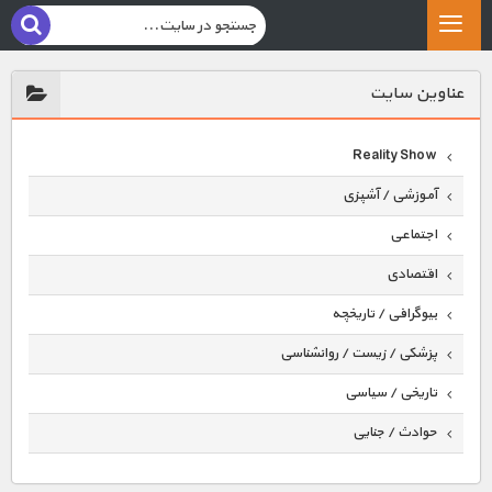
عناوين سايت
Reality Show
آموزشی / آشپزی
اجتماعی
اقتصادی
بیوگرافی / تاریخچه
پزشکی / زیست / روانشناسی
تاریخی / سیاسی
حوادث / جنایی
حیوانات