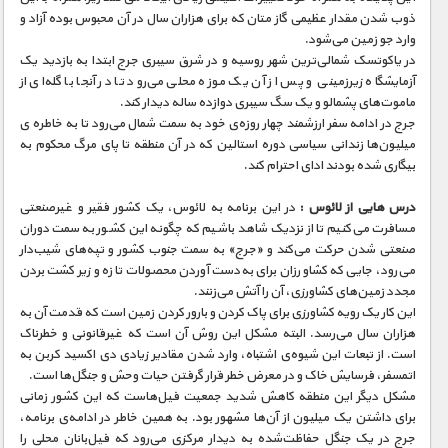
ذوب شدن مقدار عظیمی گاز متان که برای هزاران سال در آن محبوس بوده آزاد و
وارد جو زمین می‌شود.
در یاکوتسک شمالی‌ترین شهر روسیه و در شرق سیبری جرج ابتدا به بازدید یک
آزمایشگاه زیرزمینی و پس از آن یک موزه محلی می‌رود تا در آنجا با گله‌ای از
ماموت‌های پشمالو و یک سگ سیبری دوازده ساله دیدار کند.
جرج در ادامه سفر ارزشمند چهار روزه‌ی خود به سمت شمال می‌رود تا به خاطره ی
میلیون‌ها زندانی سیاسی دوره استالین که در آن منطقه تا پای مرگ محکوم به
بیگاری شده بودند ادای احترام کند.
درس‌ هایی از لائوس :
در این برنامه به لائوس، یک کشور فقیر و غیرصنعتی
مسافرت می‌کنیم تا از نزدیک شاهد باشیم که چگونه این کشور به سمت دوران
صنعتی شدن حرکت می‌کند و «جرج» به سمت جنوب کشور و تپه‌های شیب‌دار
می‌رود، جایی که کشاورزان برای به‌دست آوردن محصولات تازه و زیر کشت بردن
مجدد زمین‌های کشاورزی، آن را آتش می‌زنند.
این کار یک رویه کشاورزی برای پاک کردن و بارور کردن زمین است که قدمت آن به
هزاران سال می‌رسد. البته مشکل این روش آن است که غیرقانونی و خطرناک
است. از تبعات این شیوه‌ی اشتباه، وارد شدن مقادیر زیادی دی اکسید کربن به
اتمسفر، فرسایش خاک و در معرض خطر قرار گرفتن حیات وحش و جنگل‌ها است.
مشکل دیگر این منطقه کاهش شدید جمعیت فیل‌هاست که این کشور زمانی
برای داشتن یک میلیون از آن‌ها مشهور بود. به همین خاطر در ادامه‌ی برنامه،
جرج در یک جنگل حفاظت‌شده به دیدار مرکزی می‌رود که فیل‌بانان محلی را