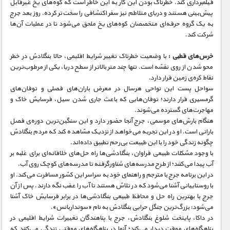
فیلمبرداری کند. خطرناک بودن این کار به این خاطر است که کوه‌های یخ غیرقابل
پیش‌بینی هستند و دریای متلاطم نیز سفر اکتشافی را سخت‌تر کرده. روز بعد جرج
به یک گروه حرفه‌ای متخصصان کوه‌های یخ ملحق می‌شود تا در عملیات آن‌ها
شرکت کند.
خرس‌های قطبی :
با وضعیت خطرناک تغییر شرایط اقلیمی، حالا بنگلادش در خطر
محو شدن از روی نقشه است. تنها چند متر بالا‌تر از سطح دریا، یکی از مرطوب‌ترین
نقاط کره‌ی زمین قرار دارد.
سواحل پست این نواحی هرسال در معرض باران‌های فصلی و توفان‌های
گرمسیری قرار دارند؛ توفان‌هایی که باعث جاری شدن سیل، فرسایش خاک و
مهاجرت‌های گسترده می‌شوند.
هنگام بارش‌های موسمی، جرج آنجا حضور دارد و این سنگین‌ترین دوره‌ی فصل
بارانی است. او در این تجربه می‌خواهد از نزدیک مشاهده کند که مردم بنگلادش
چگونه زندگی خود را با این طبیعت بی‌رحم تطبیق داده‌اند.
با وجود مشکلات طبیعی فراوان، بنگلادشی‌ها راه حل‌های خلاقانه‌ای برای غلبه بر
آب پیدا می‌کنند؛ از طرح مدرسه‌های شناورگرفته تا مدرسه‌های کوچک روی آب.
در این برنامه جرج با مترجم و راهنمای خود به سراسر این کشور مسافرت می‌کند. او
با روستاییانی آشنا می‌شود که در تلاش هستند تا آب را عقب نگه دارند. پس از آن
جرج با بهترین راه حل و محافظ طبیعی بنگلادشی‌ها در برابر فرسایش خاک آشنا
می‌شود: بزرگ‌ترین جنگل حرایی بنگلادش به نام «سونداربانس».
در داکا، پایتخت شلوغ بنگلادش، جرج با پناهندگان تغییرات شرایط اقلیمی در
پناهگاه‌های موقت دیدار می‌کند؛ آنها در پناهگاه‌های موقتی زندگی می‌کنند که