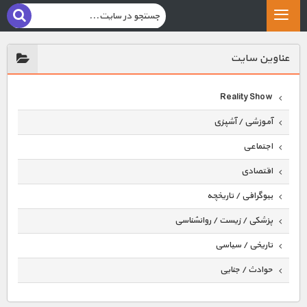
عناوين سايت
Reality Show
آموزشی / آشپزی
اجتماعی
اقتصادی
بیوگرافی / تاریخچه
پزشکی / زیست / روانشناسی
تاریخی / سیاسی
حوادث / جنایی
حیوانات