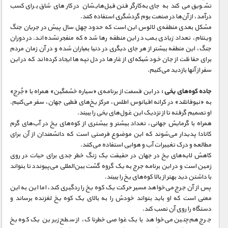
تشویق می‌کند به جای به‌کارگرفتن فیل‌‌هایشان در کارهای شاق برای کسب
درآمد، از آن‌ها در صنعت بوم گردشگری استفاده کنند.
مشکل بعدی منطقه‌ی لائوس این است که حدود چهل سال پیش در جریان جنگ
ویتنام، تعداد زیادی بمب در این منطقه‌‌ رها شده‌ که منفجر نشده‌اند. در دوران
جنگ، این منطقه بیشتر از هر جای دیگری در دنیا بمباران شده و در آن زمان مردم
برای حفاظت از جان خود شبکه‌ای از غار‌ها در دل تپه‌ها ایجاد کرده‌اند که در این
سفر از آنها بازدید می‌کنیم.
جاده کوه‌های یخی :
در این قسمت از برنامه‌ی «سیاره خشمگین» همراه با «جُرج»
به «نیوفانلند» در کرانه اقیانوس اطلس، مرکز یخ‌های قطبی جهان، سفر می‌کنیم.
او تصمیم گرفته تا از نزدیک این غول‌های یخی را ببیند.
همراه با گرمایش جهانی، تعداد بیشتر و بیشتری از کوه‌های یخ در آب‌های گرم
کانادا پدیدار می‌شوند که این موضوع فرصتی است که دانشمندان از آن برای
مطالعه و درک تغییرات آب و هوایی استفاده می‌کنند.
کاهش لایه‌های یخ در جهان در حقیقت یک زنگ خطر جدی برای حیات در روی
زمین است و در این برنامه جرج به یک گروه گشت بین‌المللی می‌پیوندد تا بتواند
با داشتن دید بهتر از بالا کوه‌های یخ را ببیند.
پس از آن جرج می‌خواهد مسیر حرکت یک کوه یخ را ردگیری کند، اما این به این
معنی است که او باید بتواند خودش را به بالای یک کوه یخ لغزنده برساند و
دستگاه را روی آن نصب کند.
جرج هم‌چنین می‌خواهد با یک غواصی خطرناک، از سطح زیرین یک کوه یخ