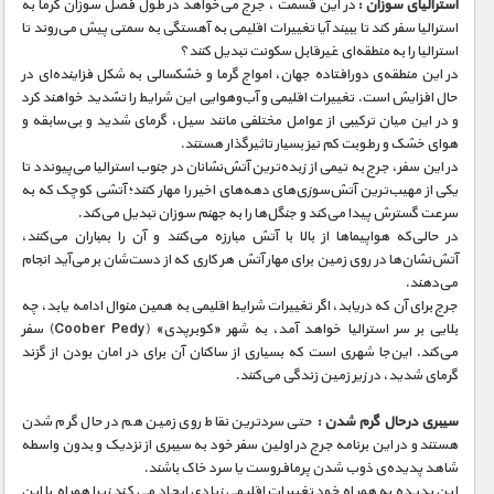
استرالیای سوزان :
در این قسمت ، جرج می‌خواهد در طول فصل سوزان گرما به
استرالیا سفر کند تا ببیند آیا تغییرات اقلیمی به آهستگی به سمتی پیش می‌روند تا
استرالیا را به منطقه‌ای غیرقابل سکونت تبدیل کنند؟
در این منطقه‌ی دورافتاده جهان، امواج گرما و خشکسالی به شکل فزاینده‌ای در
حال افزایش است. تغییرات اقلیمی و آب‌و‌هوایی این شرایط را تشدید خواهند کرد
و در این میان ترکیبی از عوامل مختلفی مانند سیل، گرمای شدید و بی‌سابقه و
هوای خشک و رطوبت کم نیز بسیار تاثیرگذار هستند.
در این سفر، جرج به تیمی از زبده‌ترین آتش‌نشانان در جنوب استرالیا می‌پیوندد تا
یکی از مهیب‌ترین آتش‌‌سوزی‌های دهه‌های اخیر را مهار کنند؛ آتشی کوچک که به
سرعت گسترش پیدا می‌کند و جنگل‌ها را به جهنم سوزان تبدیل می‌کند.
در حالی‌که هواپیماها از بالا با آتش مبارزه می‌کنند و آن را بمباران می‌کنند،
آتش‌نشان‌ها در روی زمین برای مهار آتش هر کاری که از دست‌شان بر ‌می‌آید انجام
می‌دهند.
جرج برای آن که دریابد، اگر تغییرات شرایط اقلیمی به همین منوال ادامه یابد، چه
بلایی بر سر استرالیا خواهد آمد، به شهر «کوبرپدی» (Coober Pedy) سفر
می‌کند. این‌جا شهری است که بسیاری از ساکنان آن برای در امان بودن از گزند
گرمای شدید، در زیر زمین زندگی می‌کنند.
سیبری درحال گرم شدن :
حتی سردترین نقاط روی زمین هم در حال گرم شدن
هستند و در این برنامه جرج در اولین سفر خود به سیبری از نزدیک و بدون واسطه
شاهد پدیده‌ی ذوب شدن پرمافروست یا سرد خاک باشند.
این پدیده به همراه خود تغییرات اقلیمی زیادی ایجاد می کند زیرا همراه با این