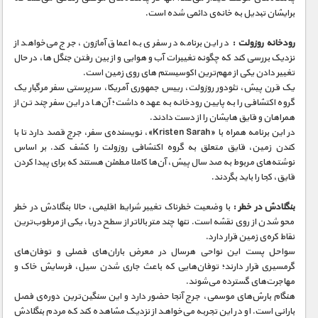
برایشان تبدیل به خانه‌ی دائمی شده است.
رودخانه روزولت :
در این برنامه در سفری به اعماق آمازون، جرج می‌خواهد از
نزدیک بررسی کند که چگونه تغییرات آب و هوایی و از بین رفتن جنگل‌ ها، در حال
تغییر دادن یکی از مهم‌ترین اکوسیستم‌ های روی زمین است.
یک قرن پیش، تئودور روزولت، رییس جمهوری آمریکا، سرپرستی سفر مرگبار یک
گروه اکتشافی را به پایین رودخانه به عهده داشت؛ آن‌ها در این سفر چند تن از
همراهان و قایق‌ هایشان را از دست دادند.
در این برنامه همراه با «Kristen Sarah»، نویسنده‌ی سفر، جرج قصد دارد تا با
کندن زمین، قایق متعلق به گروه اکتشافی روزولت را کشف کند. بر اساس
نوشته‌های مربوط به صد سال پیش، آن‌ها کاملا مطمئن هستند که برای پیدا کردن
قایق، کجا را باید بگردند.
بنگلادش در خطر :
با وضعیت خطرناک تغییر شرایط اقلیمی، حالا بنگلادش در خطر
محو شدن از روی نقشه است. تنها چند متر بالا‌تر از سطح دریا، یکی از مرطوب‌ترین
نقاط کره‌ی زمین قرار دارد.
سواحل پست این نواحی هرسال در معرض باران‌های فصلی و توفان‌های
گرمسیری قرار دارند؛ توفان‌هایی که باعث جاری شدن سیل، فرسایش خاک و
مهاجرت‌های گسترده می‌شوند.
هنگام بارش‌های موسمی، جرج آنجا حضور دارد و این سنگین‌ترین دوره‌ی فصل
بارانی است. او در این تجربه می‌خواهد از نزدیک مشاهده کند که مردم بنگلادش