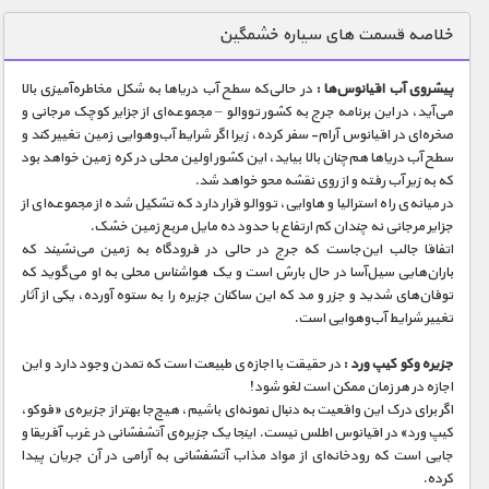
دنیای خوراکی ها
خلاصه قسمت های سیاره خشمگین
زمین شناسی / محیط زیست
پیشروی آب اقیانوس‌ها :
در حالی‌که سطح آب دریاها به شکل مخاطره‌آمیزی بالا
سازه/ معماری/ مهندسی
می‌آید، در این برنامه جرج به کشور تووالو – مجموعه‌ای از جزایر کوچک مرجانی و
صخره‌ای در اقیانوس آرام- سفر کرده، زیرا اگر شرایط آب‌و‌هوایی زمین تغییر کند و
سرگرمی
سطح آب دریاها هم‌چنان بالا بیاید، این کشور اولین محلی در کره زمین خواهد بود
شناخت کودکان
که به زیر آب رفته و از روی نقشه محو خواهد شد.
در میانه‌ی راه استرالیا و هاوایی، تووالو قرار دارد که تشکیل شده از مجموعه‌ای از
طبیعت
جزایر مرجانی نه چندان کم ارتفاع با حدود ده مایل مربع زمین خشک.
اتفاقا جالب این‌جاست که جرج در حالی در فرودگاه به زمین می‌نشیند که
علم و فناوری
باران‌هایی سیل‌آسا در حال بارش است و یک هواشناس محلی به او می‌گوید که
فرهنگ / هنر
توفان‌های شدید و جزر و مد که این ساکنان جزیره را به ستوه آورده، یکی از آثار
تغییر شرایط آب‌و‌هوایی است.
کیهان / نجوم
جزیره‌ وکو کیپ ورد :
در حقیقت با اجازه‌ی طبیعت است که تمدن وجود دارد و این
گردشگری
اجازه در هر زمان ممکن است لغو شود!
اگر برای درک این واقعیت به دنبال نمونه‌ای باشیم، هیچ‌جا بهتر از جزیره‌ی «فوکو،
ماورایی
کیپ ورد» در اقیانوس اطلس نیست. اینجا یک جزیره‌ی آتشفشانی در غرب آفریقا و
مسابقات / ورزشی
جایی است که رودخانه‌ای از مواد مذاب آتشفشانی به آرامی در آن جریان پیدا
کرده.