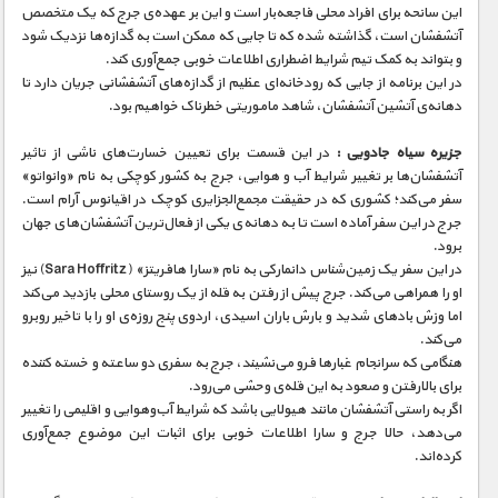
مستند های اختصاصی
این سانحه برای افراد محلی فاجعه‌بار است و این بر عهده‌ی جرج که یک متخصص
آتشفشان است، گذاشته شده که تا جایی که ممکن است به گدازه‌ها نزدیک شود
و بتواند به کمک تیم شرایط اضطراری اطلاعات خوبی جمع‌آوری کند.
در این برنامه از جایی که رودخانه‌ای عظیم از گدازه‌های آتشفشانی جریان دارد تا
دهانه‌ی آتشین آتشفشان، شاهد ماموریتی خطرناک خواهیم بود.
جزیره سیاه جادویی :
در این قسمت برای تعیین خسارت‌های ناشی از تاثیر
آتشفشان‌ها بر تغییر شرایط آب‌ و‌ هوایی، جرج به کشور کوچکی به نام «وانواتو»
سفر می‌کند؛ کشوری که در حقیقت مجمع‌الجزایری کوچک در اقیانوس آرام است.
جرج در این سفر آماده است تا به دهانه‌ی یکی از فعال‌ترین آتشفشان‌های جهان
برود.
در این سفر یک زمین‌شناس دانمارکی به نام «سارا هافریتز» (Sara Hoffritz) نیز
او را همراهی می‌کند. جرج پیش از رفتن به قله از یک روستای محلی بازدید می‌کند
اما وزش بادهای شدید و بارش باران اسیدی، اردوی پنج روزه‌ی او را با تاخیر روبرو
می‌کند.
هنگامی که سرانجام غبارها فرو می‌نشیند، جرج به سفری دو ساعته و خسته کننده
برای بالارفتن و صعود به این قله‌ی وحشی می‌رود.
اگر به راستی آتشفشان مانند هیولایی باشد که شرایط آب‌و‌هوایی و اقلیمی را تغییر
می‌دهد، حالا جرج و سارا اطلاعات خوبی برای اثبات این موضوع جمع‌آوری
کرده‌اند.