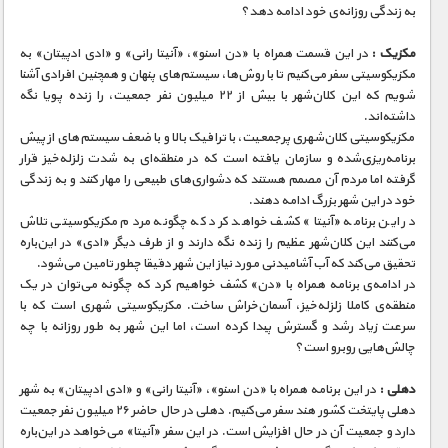
مستند های اختصاصی
به زندگی روزانه‌ی خود ادامه دهد؟
مکزیک :
در این قسمت همراه با «دن اسنو»، «آنیتا رانی» و «ادی ادپیتان» به
مکزیکوسیتی سفر می‌کنیم تا با روش‌ها، سیستم‌‌های پنهان و همچنین افرادی آشنا
شویم که این کلان‌شهر با بیش از ۲۲ میلیون نفر جمعیت، را زنده پویا نگه
داشته‌اند.
مکزیکوسیتی کلان‌شهری پرجمعیت، با ترافیک بالا و با ضعف سیستم‌های از پیش
برنامه‌ریزی‌شده و سازمان یافته است که در منطقه‌ای به شدت زلزله‌خیز قرار
گرفته اما مردم آن مصمم هستند که دشواری‌های طبیعی را مهار کنند و به زندگی
خود در این شهر بزرگ ادامه دهند.
در این برنامه «آنیتا» کشف خواهد کرد که چگونه مردم مکزیکوسیتی تلاش
می‌کنند این کلان‌شهر عظیم را زنده نگه دارند و از طرف دیگر «ادی» در این‌باره
تحقیق می‌کند که آب آشامیدنی مورد نیاز این شهر دقیقا چطور تامین می‌شود.
در ادامه‌ی برنامه همراه با «دن» کشف خواهیم کرد که چگونه می‌توان در یک
منطقه‌ی کاملا زلزله‌خیز، آسمان‌خراش ساخت. مکزیکوسیتی شهری است که با
سرعت زیاد رشد و گسترش پبدا کرده است، اما این شهر به طور روزانه با چه
چالش‌هایی روبرو است؟
دهلی :
در این برنامه همراه با «دن اسنو»، «آنیتا رانی» و «ادی ادپیتان» به شهر
دهلی پایتخت کشور هند سفر می‌کنیم. دهلی در حال حاضر ۲۶ میلیون نفر جمعیت
دارد و جمعیت آن در حال افزایش است. در این سفر «آنیتا» می‌خواهد در این‌باره