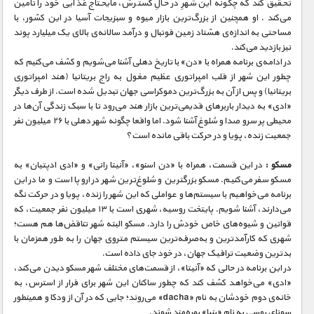
تحقیق کند که چگونه این شهرِ در حالِ گسترش، مایحتاج غذایی خود را تامین
می‌کند . او همچنین از بزرگ‌ترین بازار میوه و سبزیجات آسیا در این کشور، با
مساحتی به اندازه‌ی هشتاد زمین فوتبال و درآمد سالانه‌ی بالای یک میلیارد پوند
نیز بازدید می‌کند.
در ادامه‌ی برنامه همراه با «دن» با تاریخ دهلی آشنا می‌شویم و کشف می‌کنیم که
چطور این شهر از قلب امپراتوری عظیم مغول به راج بریتانیا (هند امپراتوری
بریتانیا) و پس از آن به بزرگ‌ترین دموکراسی جهان تبدیل شده است. از طرف دیگر
«ادی» به دیدار باربرهای قدیمی‌ترین بازار هند می‌رود تا با سبک زندگی آن‌ها در
محیطی پر سرو صدا و شلوغ آشنا شود. اما واقعا چگونه شهر دهلی با ۲۶ میلیون نفر
جمعیت زنده، پویا و در حرکت باقی مانده است؟
مسکو :
در این قسمت، همراه با «دن اسنو»، «آنیتا رانی» و «ادی ادپتیان» به
مسکو سفر می‌کنیم. مسکو بزرگترین و شلوغ‌ترین شهر در اروپا است و ما در این
برنامه می‌خواهیم با سیستم‌ها و عواملی که این شهر را زنده، پویا و در حرکت نگه
می‌دارند، آشنا شویم. پایتخت روسیه، شهری است با ۱۳ میلیون نفر جمعیت، که
قوانین و شیوه‌های خاص خودش را دارد. مسکو البته شهر تناقض‌ها هم هست؛
شهری که کارآمدترین و به‌صرفه‌ترین سیستم متروی جهان را به طور همزمان با
بدترین وضعیت ترافیک جهان، در خود جای داده است.
در این برنامه در حالی که «آنیتا»، از قسمت‌های مختلف شهر مسکو دیدن می‌کند،
«ادی» می‌خواهد کشف کند که چطور ساکنان این شهر برای فرار از استرس، به
خانه‌ی دوم خودشان به نام «dacha» می‌روند؛ جایی که در آن از ودکا و همینطور
سونای روسی به نام «بنیا» بهره‌مند شوند.