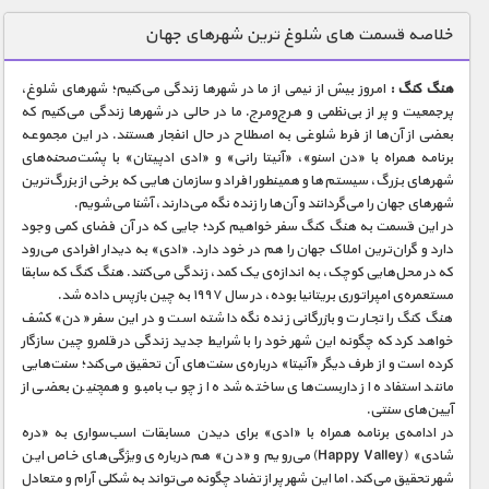
دنیای خوراکی ها
خلاصه قسمت های شلوغ ترین شهرهای جهان
زمین شناسی / محیط زیست
هنگ کنگ :
امروز بیش از نیمی از ما در شهرها زندگی می‌کنیم؛ شهرهای شلوغ،
سازه/ معماری/ مهندسی
پرجمعیت و پر از بی‌نظمی و هرج‌و‌مرج. ما در حالی در شهرها زندگی می‌کنیم که
بعضی از آن‌ها از فرط شلوغی به اصطلاح در حال انفجار هستند. در این مجموعه
سرگرمی
برنامه همراه با «دن اسنو»، «آنیتا رانی» و «ادی ادپیتان» با پشت‌صحنه‌های
شناخت کودکان
شهرهای بزرگ، سیستم‌ها و همینطور افراد و سازمان‌هایی که برخی از بزرگ‌ترین
شهرهای جهان را می‌گردانند و آن‌ها را زنده نگه می‌دارند، آشنا می‌شویم.
طبیعت
در این قسمت به هنگ کنگ سفر خواهیم کرد؛ جایی که در آن فضای کمی وجود
دارد و گران‌ترین املاک جهان را هم در خود دارد. «ادی» به دیدار افرادی می‌رود
علم و فناوری
که در محل‌هایی کوچک، به اندازه‌ی یک کمد، زندگی می‌کنند. هنگ کنگ که سابقا
فرهنگ / هنر
مستعمره‌ی امپراتوری بریتانیا بوده، در سال ۱۹۹۷ به چین بازپس داده شد.
هنگ کنگ را تجارت و بازرگانی زنده نگه داشته است و در این سفر «دن» کشف
کیهان / نجوم
خواهد کرد که چگونه این شهر خود را با شرایط جدید زندگی در قلمرو چین سازگار
کرده است و از طرف دیگر «آنیتا» درباره‌ی سنت‌های آن تحقیق می‌کند؛ سنت‌هایی
گردشگری
مانند استفاده از داربست‌های ساخته شده از چوب بامبو و همچنین بعضی از
آیین‌های سنتی.
ماورایی
در ادامه‌ی برنامه همراه با «ادی» برای دیدن مسابقات اسب‌سواری به «دره
مسابقات / ورزشی
شادی» (Happy Valley) می‌رویم و «دن» هم درباره‌ی ویژگی‌های خاص این
شهر تحقیق می‌کند. اما این شهر پر از تضاد چگونه می‌تواند به شکلی آرام و متعادل