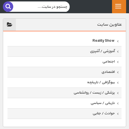
عناوين سايت
Reality Show
آموزشی / آشپزی
اجتماعی
اقتصادی
بیوگرافی / تاریخچه
پزشکی / زیست / روانشناسی
تاریخی / سیاسی
حوادث / جنایی
حیوانات