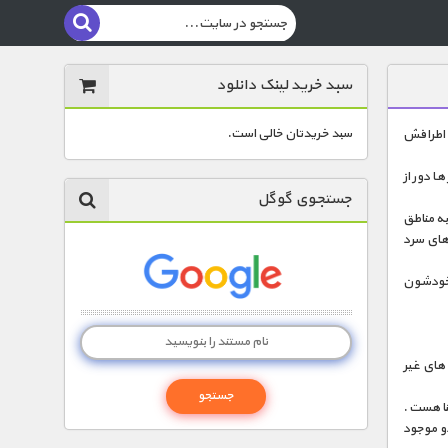
سبد خرید لینک دانلود
سبد خریدتان خالی است.
ه اطرافش
ا دور از
جستجوی گوگل
به مناطق
های سرد
ر خودشون
 های غیر
ا هست .
و موجود