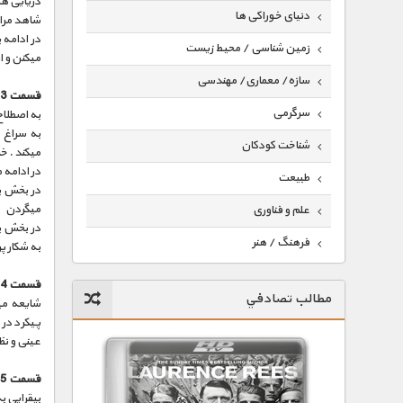
دریایی ه
دنیای خوراکی ها
شاهد مراق
زمین شناسی / محیط زیست
میکنن و ا
سازه/ معماری/ مهندسی
قسمت 3 :
سرگرمی
به اصطلا
به سراغ 
شناخت کودکان
میکند . خ
در ادامه 
طبیعت
در بخش بع
میگردن
علم و فناوری
در بخش ب
فرهنگ / هنر
به شکار پ
کیهان / نجوم
قسمت 4 :
مطالب تصادفي
شایعه مید
گردشگری
پیکرد در 
ماورایی
عینی و نظ
مسابقات / ورزشی
قسمت 5 :
بیقرایی ب