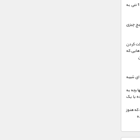
از کار افتادن کشتی و سیستم خنک کننده آب دریایی نیروگاه هسته ای و واژگون شدن یک کشتی 10 تنی به
یچ چیزی
رکت کردن
هایی که
ن
ای شبیه
ا بچه به
ده یا یک
که هنوز
ده