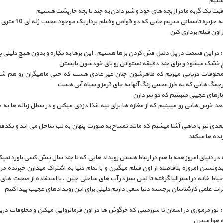
ستیم
بت یک گربه مادر از بچه های خود و شیر دادن به چند تا بچه خارپشت هستیم
در ادامه به جزیره تاسمانی میریم جایی که 
ز اون فیلم برداری کنن
در این قسمت در پل دلیل قش کردن بز ها هستیم . این بزها به یکباره و بدون هیچ دلیلی پا
ح خشک میشود و برای چند دقیقه نمیتوانن رو پای خودشون بایستن
مخلوقات دریایی میریم که ظاهرشون چنان غیر عادی هست که حتی ماهیگران رو هم ش
رچمگ هایی که به طرز عجیبی رنگ آنها به جای قرمز و سیاه آبی هست
مارهای عجیبی میبینیم که دو سر دارن
د خرس هایی رو میبینیم که از مغازه ها برای تیه غذا دزدی میکنن و در سطل زباله ها به د
عدی نیز با ماهی آشنا میشیم که مانند تمساح به صورت پنهان به لب ساحل می اید و یکدف
رنده ها میکنند
در دنیای امروز همه با هم در ارتباط هستن رویداد هایی که تا چند سال پیش کسی باورد نمیک
ونستن امروزه بلافاصله از اون فیلم میگیرن و با تمام دنیا به اشتراک میذارن خپرنده م
حیاط خانه در استرالیا گرفته تا لجن سبز در آب های ساحلی چین . با استفاده از صحبت ها
رات علمی کارشناسان برجسته دنیا سعی داریم دلیلی برای این رویدادهای عجیب پیدا کنیم
نور مرموزی در اسمان تا سرزمینی که خرگوش ها در اون فرمانروایی میکنن و مخلوقات دریا
ه هوا میپرن