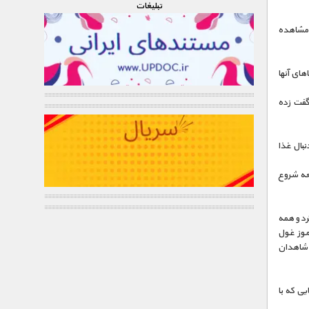
تبليغات
دو قواص و فیلم بردار یک موجود عجیب ژله ای 10 متری مشاهده
های آنها
گفت زده
نبال غذا
عه شروع
رد و همه
رموز غول
ی شاهدان
یی که با