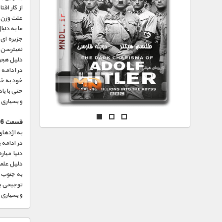
مستند های اختصاصی
علت وزن 
ما به دن
جزیره ای
نمیترسن
دلیل هجو
در ادامه 
خود به خ
حتی با با
و بسیاری 
قسمت 6 :
به اژدها
در ادامه 
دنیا میار
دلیل عل
به جنوب 
توجیحی بر
و بسیاری 