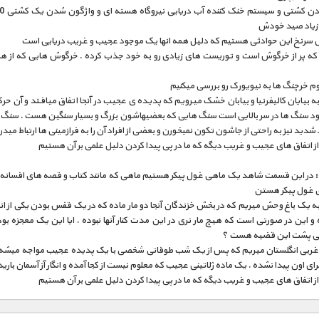
زیاد صید خودش
بال سرنخ این حوادثی هستیم که دلیل همه انها یک موجود عجیب و غریب دریایی است
 که پر از خرگوش است و توریست های زیادی رو به خود جذب کرده . خرگوش هایی که از ه
م خرچنگ ها به نیویورک رو بررسی میکنیم
به بیایان کالیفرنیا و بیابان خشک میرویم که پدیده ی عجیب در آنجا اتفاق میافتد و آن ح
ود سنگ ها در سر بالایی است سنگ هایی که بعضیهاشون بزرگ و بسیار سنگین هست . سنگ 
د شدید نیز به راحتی از جاشون تکون نمیخورن و بعضی از افراد آن را به فرازمینی ها ارتباط مید
از اتفاق های عجیب و غریب دیگه که ما در پی پیدا کردن دلیل علمی بر آن هستیم
در این قسمت شاهد یک ماهی غول پیکر هستیم ماهی که مانند کتاب و قصه های افسانه 
ی غول پیکر هستن
به یک باغ وحش میریم که در بخش خزندگان آنجا دو مار ماده که در یک قفس بودن یکی از انه
ه و این در صورتی است که هیچ مار نری در این مدت کنار آنها نبوده . ایا این یک معجزه بو
می پشت این قضیه هست ؟
غربی انگلستان میریم که پس از یک شب طوفانی شخصی با یک پدیده عجیب مواجه میشه 
ای اون پیدا نشده . یک ماده ژلاتینی عجیب که معلوم نیست از کجا آمده و انگار آز آسمان باری
از اتفاق های عجیب و غریب دیگه که ما در پی پیدا کردن دلیل علمی بر آن هستیم