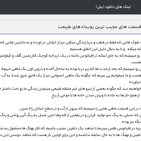
لینک های دانلود (پنل)
قسمت های عجیب ترین رویدادهای طبیعت
فوک هایی که فقط در قطب و دریا زندگی میکنن سر از خیابان در اورده و به ماشین هایی ک
میکنه . و نا به دنبال دلیل این اتفاق هستیم
و میبینیم که به جای اینکه در اقیانوس باشه در یک دریاچه کوچک کنار زمین گلف و کیلومتر ه
 هست
رو میبینیم که بعد از مدت ها که زیر دریا بوده به ساحال آمده و درون اون یک ماهی مربوط 
هست و ما میخوایم پی ببریم که چگونه یک ماهی استوایی سر از یک قایق غرق شده به آب 
دراورده
خواهیم دید که چگونه بعضی از نیرو های غیر منتظه طبیعی میتونن زندگی ما رو تحث تاصث
 از هجو خار ها به جاده تا ویران شدن خانه ها با موجی از یخ
در این قسمت ماهی هایی را میبینیم که بیرون از آب و در سطح خیابان راه میرن
ی که عسلی به رنگ سبز تولید کردن و در بعضی از کندوها حتی عسل به رنگ آبی روشن و رنگ
گه نیز بوده
یره در اقیانوس طلس میریم تا شاهد یک دلفین عجیب باشیم که کنار نهنگ ها مشغول به شن
فین و نهنگ ها تا به حال سابقه نداشته و این برای اولین بار هست که شاهد دوستی این د