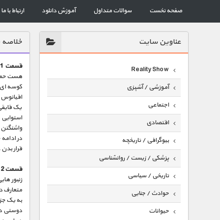
صفحه نخست
سوالات متداول
آموزش دانلود
ارتباط با ما
عناوين سايت
خلاصه 
قسمت 1 :
Reality Show
هست حمله 
کوسه ای ر
آموزشی / آشپزی
اقیانوس
اجتماعی
یک قایقی 
استوایی 
اقتصادی
واشنگتن 
در ادامه 
بیوگرافی / تاریخچه
قرار بدن .
پزشکی / زیست / روانشناسی
قسمت 2 :
تاریخی / سیاسی
زنبور های
متعارف دی
حوادث / جنایی
به یک جز
دوستی دل
حیوانات