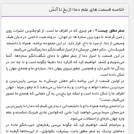
دنیای خوراکی ها
خلاصه قسمت های علم دما؛ از یخ تا آتش
زمین شناسی / محیط زیست
سازه/ معماری/ مهندسی
صفر مطلق چیست؟ :
هر چیزی که در اطراف ما است، از کوچکترین حشرات روی
زمین گرفته تا دورترین ستاره‌ها در جهان، در وضعیت خاصی در میان طیف
سرگرمی
وسیعی از دما، از سرد تا داغ، قرار دارد. در این مجموعه برنامه، همراه با دانشمند
شناخت کودکان
فیزیک‌دان، دکتر «هلن چرسکی» از اسرار شگفت‌انگیز دما رمزگشایی می‌کنیم.
در این قسمت با اسرار دما از صفر مطلق تا دمای شگفت‌انگیز ستاره‌ها، آشنا
طبیعت
می‌شویم و کشف خواهیم کرد که کارکرد دما دقیقا چگونه است و تا چه حد در
زندگی ما تاثیر دارد و همچنین چطور نیروی پنهان دما، سیاره‌ی ما و همه‌ی جهان را
علم و فناوری
شکل داده است.
فرهنگ / هنر
در اولین قسمت از این برنامه دکتر «هلن چرسکی» به بررسی پایین‌ترین و
سردترین دماها خواهد پرداخت و به ما نشان می‌دهد که چطور سرما، جهان
کیهان / نجوم
اطراف ما را شکل داده است و اینکه چرا یخ‌زدن به آن معنایی که همه‌ی ما تصور
می‌کنیم، نیست!
گردشگری
در ادامه‌ی برنامه همراه با او با دانشمندانی دیدار می‌کنیم که دما را تا پایین‌ترین
مرز ممکن سرما بررسی خواهند کرد؛ جایی که قوانین عادی فیزیک شکسته و علم
ماورایی
وارد جهان تازه‌ای از احتمالات می‌شود.
مسابقات / ورزشی
و سرانجام کشف خواهیم کرد که چگونه بررسی رفتارهای حیرت‌انگیز ماده در
دماهای نزدیک به صفر مطلق باعث پیشرفت تکنولوژی- از ابررساناها گرفته تا