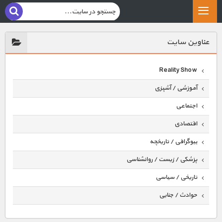
عناوين سايت
Reality Show
آموزشی / آشپزی
اجتماعی
اقتصادی
بیوگرافی / تاریخچه
پزشکی / زیست / روانشناسی
تاریخی / سیاسی
حوادث / جنایی
حیوانات