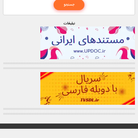
تبليغات
© تمامی حقوق این وب سایت برای "MNDL" محفوظ میباشد.