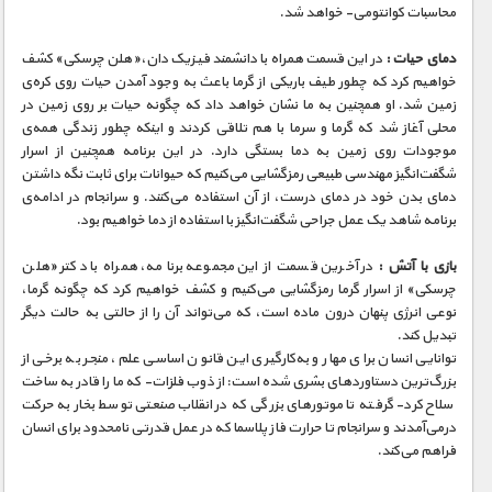
مستند های اختصاصی
محاسبات کوانتومی- خواهد شد.
دمای حیات :
در این قسمت همراه با دانشمند فیزیک دان،«هلن چرسکی» کشف
خواهیم کرد که چطور طیف باریکی از گرما باعث به وجود آمدن حیات روی کره‌ی
زمین شد. او همچنین به ما نشان خواهد داد که چگونه حیات بر روی زمین در
محلی آغاز شد که گرما و سرما با هم تلاقی کردند و اینکه چطور زندگی همه‌ی
موجودات روی زمین به دما بستگی دارد. در این برنامه همچنین از اسرار
شگفت‌انگیز مهندسی طبیعی رمزگشایی می‌کنیم که حیوانات برای ثابت نگه داشتن
دمای بدن خود در دمای درست، از آن استفاده می‌کنند. و سرانجام در ادامه‌ی
برنامه شاهد یک عمل جراحی شگفت‌انگیز با استفاده از دما خواهیم بود.
بازی با آتش :
در آخرین قسمت از این مجموعه برنامه، همراه با دکتر «هلن
چرسکی» از اسرار گرما رمزگشایی می‌کنیم و کشف خواهیم کرد که چگونه گرما،
نوعی انرژی پنهان درون ماده است، که می‌تواند آن را از حالتی به حالت دیگر
تبدیل کند.
توانایی انسان برای مهار و به‌کارگیری این قانون اساسی علم، منجر به برخی از
بزرگ‌ترین دستاوردهای بشری شده است: از ذوب فلزات- که ما را قادر به ساخت
سلاح کرد- گرفته تا موتورهای بزرگی که در انقلاب صنعتی توسط بخار به حرکت
درمی‌آمدند و سرانجام تا حرارت فاز پلاسما که در عمل قدرتی نامحدود برای انسان
فراهم می‌کند.