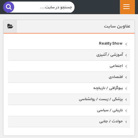
عناوين سايت
Reality Show
آموزشی / آشپزی
اجتماعی
اقتصادی
بیوگرافی / تاریخچه
پزشکی / زیست / روانشناسی
تاریخی / سیاسی
حوادث / جنایی
حیوانات