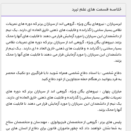
دنیای خوراکی ها
خلاصه قسمت های علم نبرد
زمین شناسی / محیط زیست
ابرسربازان : نیروهای یگان ویژه، گروهی اند از سربازان برتر که دوره های تمرینات
سازه/ معماری/ مهندسی
نظامی بسیار سختی را گذرانده و قابلیت های ذهنی خارق العاده ای دارند. یک تیم
از دانشمندان این سربازان را مورد آزمایش قرار می دهند تا قابلیت های آنها را محک
سرگرمی
بزنند.نیروهای یگان ویژه، گروهی اند از سربازان برتر که دوره های تمرینات نظامی
شناخت کودکان
بسیار سختی را گذرانده و قابلیت های ذهنی خارق العاده ای دارند. یک تیم از
دانشمندان این سربازان را مورد آزمایش قرار می دهند تا قابلیت های آنها را محک
طبیعت
بزنند.
علم و فناوری
دفاع شخصی : با استاد دفاع شخصی همراه شوید تا با فراگیری دو تکنیک منحصر
فرهنگ / هنر
به فرد بتوانید در هنگام حمله متجاوزین از خود دفاع کنید
کیهان / نجوم
مبارزان پنهان : نیروهای یگان ویژه، گروهی اند از سربازان برتر که دوره های
تمرینات نظامی بسیار سختی را گذرانده و قابلیت های ذهنی خارق العاده ای دارند.
گردشگری
یک تیم از دانشمندان این سربازان را مورد آزمایش قرار می دهند تا قابلیت های
آنها را محک بزنند.
ماورایی
مسابقات / ورزشی
پلیس های برتر : گروهی از متخصصان فیزیولوژی ، مهندسان و متخصصان سلاح
به شما نشان خواهند داد که چطور ماموران قانون برای دفاع از انسان های بی