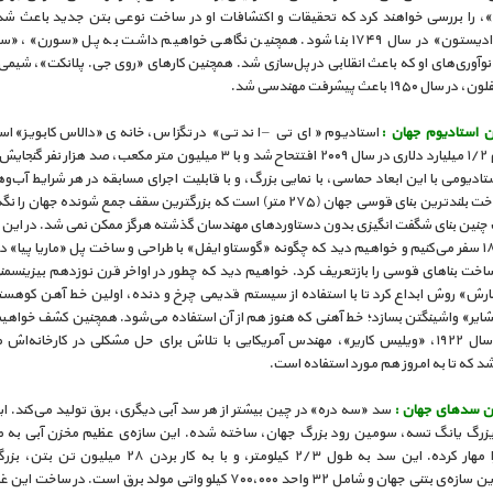
، را بررسی خواهند کرد که تحقیقات و اکتشافات او در ساخت نوعی بتن جدید باعث ش
دریایی «ادیستون» در سال ۱۷۴۹ بنا شود. همچنین نگاهی خواهیم داشت به پل «سورن»، 
و نوآوری‌های او که باعث انقلابی در پل‌سازی شد. همچنین کارهای «روی جی. پلانکت»، شیمی
ل ۱۹۵۰ باعث پیشرفت مهندسی شد.
ن استادیوم جهان :
استادیوم «ای تی – اند تی» در تگزاس، خانه‌ی «دالاس کابویز» ا
استادیوم ۱/۲ میلیارد دلاری در سال ۲۰۰۹ افتتحاح شد و با ۳ میلیون متر مکعب، صد هزار نف
دیومی با این ابعاد حماسی، با نمایی بزرگ، و با قابلیت اجرای مسابقه در هر شرایط آب‌و‌
معنای ساخت بلندترین بنای قوسی جهان (۲۷۵ متر) است که بزرگترین سقف جمع شونده جهان 
 چنین بنای شگفت انگیزی بدون دستاوردهای مهندسان گذشته هرگز ممکن نمی شد. در این بر
سال ۱۸۷۷ سفر می‌کنیم و خواهیم دید که چگونه «گوستاو ایفل» با طراحی و ساخت پل «ماریا پیا» د
اخت بناهای قوسی را بازتعریف کرد. خواهیم دید که چطور در اواخر قرن نوزدهم بیزینسمن
ارش» روش ابداع کرد تا با استفاده از سیستم قدیمی چرخ و دنده، اولین خط آهن کوهستان
شایر» واشینگتن بسازد؛ خط آهنی که هنوز هم از آن استفاده می‌شود. همچنین کشف خواهیم
چطور در سال ۱۹۲۲، «ویلیس کاریر»، مهندس آمریکایی با تلاش برای حل مشکلی در کارخانه‌ا
د که تا به امروز هم مورد استفاده است.
ن سدهای جهان :
سد «سه دره» در چین بیشتر از هر سد آبی دیگری، برق تولید می‌کند. ای
کیلومتر را مهار کرده. این سد به طول ۲/۳ کیلومتر، و با به کار بردن ۲۸ 
سنگین‌ترین سازه‌ی بتنی جهان و شامل ۳۲ واحد ۷۰۰،۰۰۰ کیلو واتی مولد برق است. در س