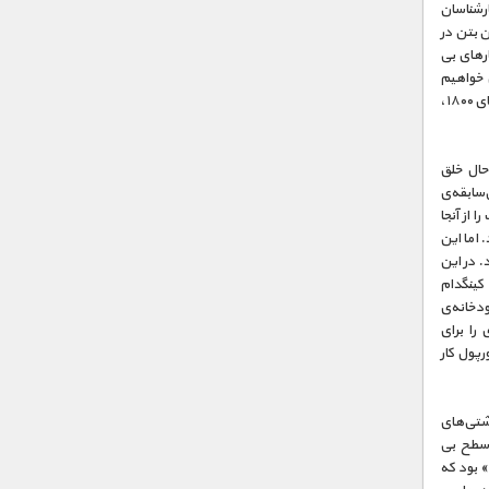
رشناسان
ن بتن در
ارهای بی
ی خواهیم
داشت به کارهای علمی «جیمز فرانسیس» که توربین ساخت او در «لوول ماساچوست» در اواخر سال های ۱۸۰۰،
حال خلق
ی‌سابقه‌ی
 کارگرها ۲۵ میلیون تن سنگ را از آنجا
 اما این
 در این
کینگدام
 رودخانه‌ی
را برای
ر لیورپول کار
Oa)، بزرگترین کشتی‌های
 سطح بی
سابقه‌ای رسانده است. اولین کشتی‌های این رده، «Oasis of the Seas» و «Allure of the Seas» بود که