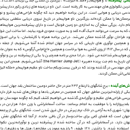
نگی پیشرفته:
ناو هواپیمابر «ملکه الیزابت»، بزرگترین کشتی جنگی بریتانیا است ک
رین تکنولوژی‌های مهندسی به کار رفته است. این ناو در زمینه‌های زیادی رکورددار پیشر
دسی دریایی و هوایی است. در این برنامه خواهیم دید که چگونه طراحی‌های پیشرو و نوآو
رممکن‌ها را ممکن کرده‌اند.بزرگترین ناو هواپیمابر در تاریخ نیروی دریایی سلطنتی بریتانی
ت که به سرعت می‌توانند «تیک آف» کنند و به صورت عمودی فرود بیایند. اما ساخت این غو
د طراحان نوآور گذشته ممکن نمی‌شد. در این برنامه همراه با کارشناسان، با برخی اصو
 همچنین نوآوری های تاریخی که در سراسر جهان انجام شده آشنا می‌شویم. از جمله ه
بریتانیایی که در سال ۱۹۱۲ از روی کشتی به هوا برخاست و همچنین «اچ‌ام‌اس آرگوس» که به عنوان 
هواپیمابر شناخته می‌شود. در ادامه‌ی برنامه همچنین با یکی از پیشرفته‌ترین و نوآور
هواپیماهای تاریخ به نام جت پرنده «هریر» (the Harrier Jump Jet) آشنا می‌شویم
های مهندسی در گذشته بودند که در قرن بیست‌و‌یکم ساخت ناو عظیم هواپیمابر «ملکه الیزاب
ثنایی‌اش ممکن کردند.
ش‌های آینده :
برج شانگهای با ارتفاع ۶۳۲ متر در حال حاضر دومین ساختمان بلند جهان ا
کی از زلزله‌خیزترین مناطق جهان که همچنین در معرض بادها و توفان‌های شدید قرار دار
بررسی طراحی‌های عظیم و نوآورانه‌ی گذشته می‌خواهیم کشف کنیم که چگونه مهندسان توان
این طرح بلندپروازانه را با موفقیت به انجام برسانند: ساخت آ
جهان؛ شهری که به آرامی در خاک نرم زیرش در حال غرق شدن است. شانگهای یکی از پرجمع
هان است که فضای کمی برای ساخت‌و‌ساز در آن باقی مانده. از آنجا که شانگهای نقش 
هان دارد، در آسمانخراشی که در آن ساخته شده از پیشرفته ترین و نوآورانه‌ترین تکنول
مهندسی استفاده شده. با داشتن ۱۲۸ طبقه، ۹ باغچه عمودی، مغازه‌ها، هتل‌ها و دفت