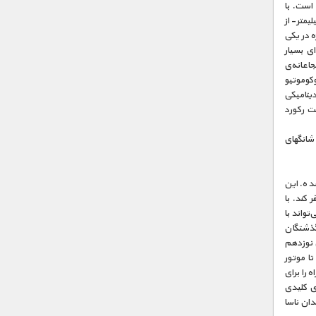
است. با
یمتر- از
این پروژه در یکی
ای بسیار
جاعانه‌ی
کوموتیو
یرودینامیکی
ه توانست رکورد
 شانگهای
 شده. این
ا سفر کند. با
تواند با
ی گذشتگان
ن نوزدهم
تا موتور
را برای
ی کلیدی
دان ناسا