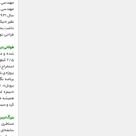
مهندسی، 
مهندسی ما
نظیر «نیک
طراحی تور
طولانی‌تر
استخراج ک
پروژه‌ی 
برنامه ن
«تیمز» ل
کرد و سیس
بزرگ‌تری
مسافری و