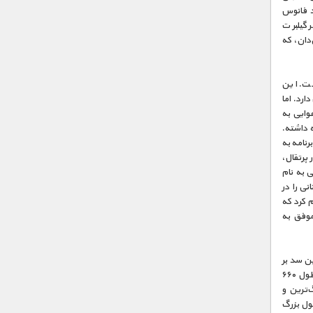
د فانوس
«سر گیلبرت
‌دان، که
ست. این
ر گنجایش دارد. اما
هوایی به
را نگه داشته.
نامه به
ر پرتقال،
ی به نام
ی را در
 کرد که
ش موفق به
ن سد بر
روی رود یزرگ یانگ تسه، سومین رود بزرگ جهان، ساخته شده. این سازه‌ی عظیم مخزن آبی به طول ۶۶۰
میلیون تن بتن، بزرگ‌ترین و
اخت این غول بزرگ