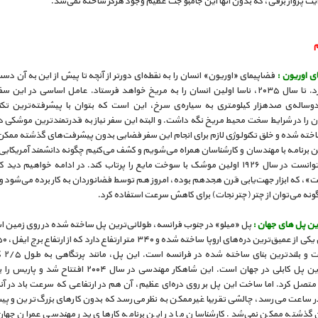
یت پرواز برقی، که بدون آنها این جامبو جت عظیم وجود هرگز ساخته نمی‌شد.
م
ی اوریون :
فضاپیمای «اوریون» انسان را به نقطه‌ای دورتر از آنچه تا پیش از این به آن دس
خواهد برد. تا سال ۲۰۳۵، ناسا اولین انسان را به مریخ خواهد فرستاد. عامل اساسی در این
وساله‌ی صدهزار کیلومتری به سیاره‌ی سرخ، این است که بتوان با پیشرفته‌ترین تکنو
 را در شرایط سخت محیط مریخ نگه داشت. و البته این سفر نیاز به قدرتمندترین موشکی دا
اخته شده و خلق تکنولوژی لازم برای انجام این سفر فضایی بدون پیشرفت‌های گذشته ممکن
ین برنامه با مهندسان و کارشناسان همراه می‌شویم و کشف می‌کنیم چگونه دانشمند آمریکایی
گودارد» توانست در سال ۱۹۲۶ اولین موشک با سوخت مایع را پرتاب کند. در ادامه خواهیم دی
»، که ابزار جهت‌یابی قرن هجدهم بوده، امروز هم توسط فضانوردان به کار برده می‌شود و
ونه می‌توان از چتر (چتر نجات) برای کاهش سرعت استفاده کرد.
ین پل های جهان :
پل «میلو» در جنوب فرانسه، طولانی‌ترین پل ساخته شده در روی زمین ا
بلندتر است 
طولانی‌ترین پل کابلی در جهان است. این شاهکار مهندسی در سال ۲۰۰۴ افتت
در ساعت می‌رسد، چالشی تقریبا غیرممکن به نظر می‌رسد که بدون کارهای بزرگ‌ترین و پی
گذشته ممکن نمی‌شد. کارشناسان ما در این برنامه کارهای پدر مهندسی عمران جها