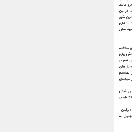
و مانند
Dankmar»، ممکن نمی‌شد. در این
این شهر
ه بادهای
 مهندسان
ای ساخته
اش برای
ن را پوشانده، آن هم در
‌حل‌های
ان تصمیم
 نتیجه‌ی
 بهترین شکل
مقاومت سازه‌ها در برابر هجوم آب دریا را افزایش داد. پیشرفت بعدی هم مدیون «Richard Dudgeon» در
 «برلین-
چنین به