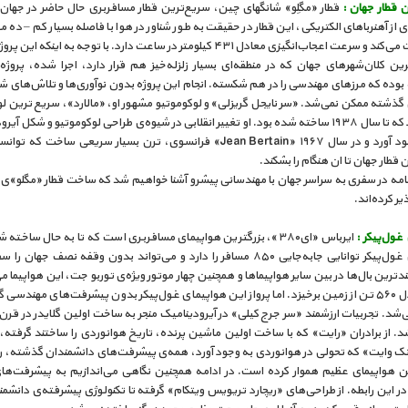
 قطار جهان :
قطار «مگلِو» شانگهای چین، سریع‌ترین قطار مسافربری حال حاضر در جهان 
 از آهنرباهای الکتریکی، این قطار در حقیقت به طور شناور در هوا با فاصله بسیار کم – ده میل
ریل حرکت می‌کند و سرعت اعجاب‌انگیزی معادل ۴۳۱ کیلومتر در ساعت دارد. با توجه به اینکه 
رین کلان‌شهرهای جهان که در منطقه‌ای بسیار زلزله‌خیز هم قرار دارد، اجرا شده، پروژه‌
ه بوده که مرزهای مهندسی را در هم شکسته. انجام این پروژه بدون نوآوری‌ها و تلاش‌های ش
گذشته ممکن نمی‌شد. «سر نایجل گریزلی» و لوکوموتیو مشهور او، «مالارد»، سریع ترین لو
بخاری بود که تا سال ۱۹۳۸ ساخته شده بود. او تغییر انقلابی در شیوه‌ی طراحی لوکوموتیو و شکل آ
آن به وجود آورد و در سال ۱۹۶۷ «Jean Bertain» فرانسوی، ترن بسیار سریعی ساخت ک
 قطار جهان تا ان هنگام را بشکند.
نامه در سفری به سراسر جهان با مهندسانی پیشرو آشنا خواهیم شد که ساخت قطار «مگلو»ی
ذیر کرده‌اند.
غول‌پیکر :
ایرباس «ای۳۸۰»، بزرگترین هواپیمای مسافربری است که تا به حال ساخته
هواپیمای غول‌پیکر توانایی جابه‌جایی ۸۵۰ مسافر را دارد و می‌تواند بدون وقفه نصف جهان ر
دترین بال‌ها در بین سایر هواپیماها و همچنین چهار موتور ویژه‌ی توربو جت، این هواپیما می‌
وزن معادل ۵۶۰ تن از زمین برخیزد. اما پرواز این هواپیمای غول‌پیکر بدون پیشرفت‌های مهندس
شد. تجربیات ارزشمند «سر جرج کیلی» در آیرودینامیک منجر به ساخت اولین گلایدر در قر
. از برادران «رایت» که با ساخت اولین ماشین پرنده، تاریخ هوانوردی را ساختند گرفته، 
ک وایت» که تحولی در هوانوردی به وجود آورد، همه‌ی پیشرفت‌های دانشمندان گذشته، راه 
 هواپیمای عظیم هموار کرده است. در ادامه همچنین نگاهی می‌اندازیم به پیشرفت‌ها
 این رابطه. از طراحی‌های «ریچارد تریویس ویتکام» گرفته تا تکنولوژی پیشرفته‌ی دانشمن