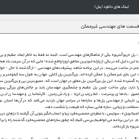
لینک های دانلود (پنل)
قسمت های مهندسی غیرممکن
:
پل «ریو آنتریو» یکی از شاهکارهای مهندسی است. البته نه فقط به خاطر ابعاد عظیم و بی
به این دلیل که در یکی از زلزله‌خیزترین مناطق اروپا واقع شده؛ جایی که در آن سرعت باد ه
۱۱ کیلومتر در ساعت می‌رسد. در این برنامه شاهد پیشرفت‌های مهندسی – از گذشته تا حال – خو
این بنای غیرممکن را ممکن کرده‌اند. بزرگترین پل کابلی جهان به طول سه کیلومتر بر ر
 گسترده شده. این پل بزرگترین پل معلق در جهان است که، عمیق‌ترین پی و بزرگترین س
را دارد. برای ساخت چنین پل عظیم و چشمگیری مهندسان باید بر چالش‌های بزرگی پیرو
میق، بادهای پرسرعت، خطر زمین لرزه، و رانش زمین. کارشناسان و مهندسان این بر
ی تاریخی از مهندسی پل‌ها و سازه‌ها در سراسر جهان بازدید می‌کنند که در آن‌ها انسان تو
 استقامت و زیبایی، سازه هایی بسازد که طبیعت را شکست دهد.
لجیناتوبل»، سوئیس، با منظره‌ی منحصر‌به‌فرد زیبا و اعجاب‌انگیز بتونی آن گرفته تا دژهای در
. در این برنامه می‌خواهیم بررسی کنیم که چطور سازه‌های منحصر‌به‌فرد گذشته راه را ب
تریو» باز کرده‌اند.