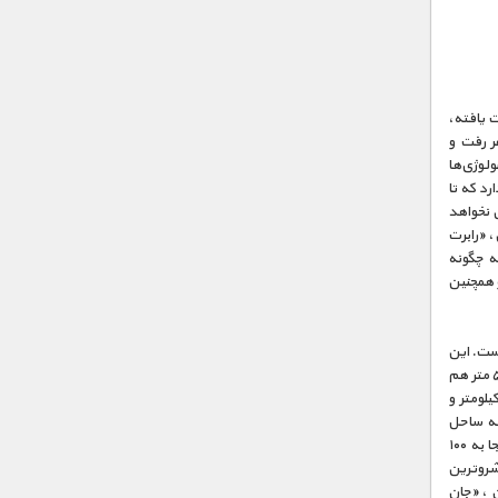
ت یافته،
 سفر رفت و
لوژی‌ها
رد که تا
 نخواهد
، «رابرت
د که چگونه
 همچنین
ست. این
پل بر روی یکی از عمیق‌ترین دره‌های اروپا ساخته شده و ۳۴۰ متر ارتفاع دارد که از ارتفاع برج ایفل، ۵۰ متر هم
و بلندترین بنای ساخته شده در فرانسه است. این پل، مانند پرتگاهی به طول ۲/۵ کیلومتر و
اح شد و پاریس را به ساحل
مدیترانه متصل کرد. اما ساخت این پل بر روی دره‌ای عظیم، آن هم در ارتفاعی که سرعت باد در آنجا به ۱۰۰
شروترین
ن، «جان