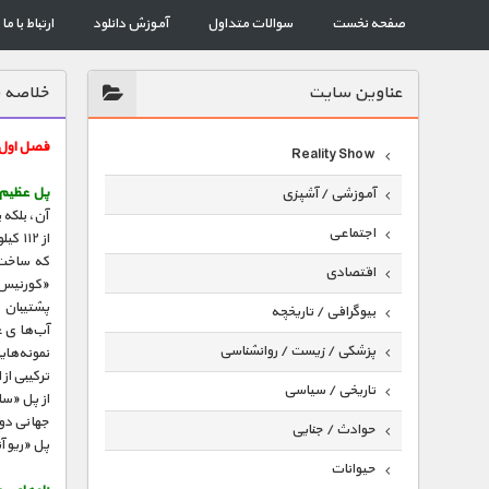
صفحه نخست
سوالات متداول
آموزش دانلود
ارتباط با ما
عناوين سايت
خلاصه 
فصل اول
Reality Show
پل عظیم 
آموزشی / آشپزی
آن، بلکه 
اجتماعی
از ۲
که ساخت 
اقتصادی
«کورنیس»
پشتیبان 
بیوگرافی / تاریخچه
آب‌های ع
پزشکی / زیست / روانشناسی
نمونه‌های
ترکیبی از
تاریخی / سیاسی
از پل «سا
جهانی دوم
حوادث / جنایی
پل «ریو آن
حیوانات