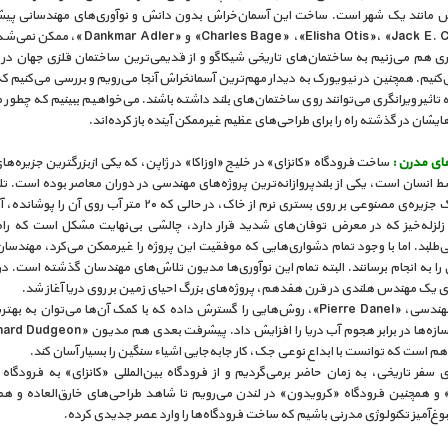
ش مانند یک شهر است. ساخت این آسمان‌خراش بدون دانش و نوآوری‌های مهندسانی پیشر
«Charles Bage» ،«Elisha Otis»، «Jack E. Cermak» و « Adler
ری هم می‌زنیم به ساختمان‌های تاریخی شیکاگو و از قدیمی‌ترین ساختمان قلزی جهان در 
‌کنیم. همچنین در نیویورک به دیدار مهم‌ترین آسمانخراش آنجا می‌رویم و بررسی می‌کنیم ک
اثیر ویرانگری می‌توانند روی ساختمان‌های بلند داشته باشند. می‌خواهیم ببینیم که چطور
‌هایشان در گذشته راه را برای طراحی‌های عظیم غیرممکن آینده باز کرده‌اند.
های مدرن :
ساخت فرودگاه «کانزای» در خلیج «اوزاکا» در ژاپن، که یکی ازبزرگترین جزیره‌ه
 انسان است، یکی از بلندپروازانه‌ترین پروژه‌های مهندسی در دوران معاصر بوده است. تل
ساخت یک جزیره‌ی مصنوعی بر روی بستری نرم از خاک، در حالی که ۲۰ متر آب روی آ
 زلزله‌خیز که در معرض توفان‌های شدید قرار دارد، چالشی بی‌نهایت مشکل است که راه
ی‌طلبد. اما با وجود تمام دشواری‌هایی که موفقیت این پروژه را غیرممکن می‌کرد، مهندس
 را به انجام برسانند. البته تمام این نوآوری‌ها مدیون تلاش‌های مهندسان گذشته است. در
ی یک مهندس هلندی در قرن هفدهم، پروژه‌های بزرگ احیای زمین بر روی دریا آغاز شد.
نابغه‌ی مهندسی، «Pierre Danel»، روش‌هایی را گسترش داده که با کمک آن‌ها می‌توان به
م است که توانست با ابداع نوعی جک، کار جا‌به‌جایی اشیاء سنگین را بسیار آسان کند.
ی سفر تاریخی، به زمان حاضر برمی‌گردیم و از فرودگاه بین‌المللی «کانزای» به فرودگاه
 و همچنین فرودگاه «کرویدون» در لندن می‌رویم تا شاهد طراحی‌های خارق‌العاده و هم
بوغ‌آمیز تکنولوژی مدرنی باشیم که ساخت فرودگاه‌ها را وارد عصر جدیدی کرده.