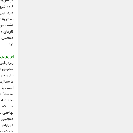
دارد. ای
به کار رف
کشف خواهی
کارهای «ا
همچنین «
کرد.
ابر زیر دری
جدیدی از 
ماه‌ها زی
است. با ت
ساخت این
دید که چ
تهاجمی ب
همچنینی 
«ویلیام ن
داد که به