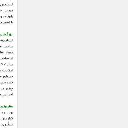
اسمیتون»
رابرتز»، 
با کشف تفلون، در سا
بزرگ‌تری
ساخت استا
اما ساخت
امکانات س
«سیلور م
«نیو همپ
اختراعی ش
عظیم‌تری