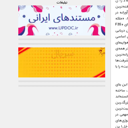
ه در آن
تبليغات
فته‌ترین
رانه در
ا، «ملکه
الیزابت» نام دارد. بزرگی سطح آن به اندازه‌ی دو زمین فوتبال است و دارای پیشرفته‌ترین هواپیماهای «F35
ل دریایی
ل اساسی
واپیمای
مادر همه‌ی
انه‌ترین
. همه‌ی این پیشرفت‌ها
ت» را با
ست. این بنای
د، ساخته
سته‌اند
سمانخراشی با وزن ۸۵۰ هزار تن در بزرگترین
یت‌ترین
مهمی در
وژی‌های
رها، داخل این