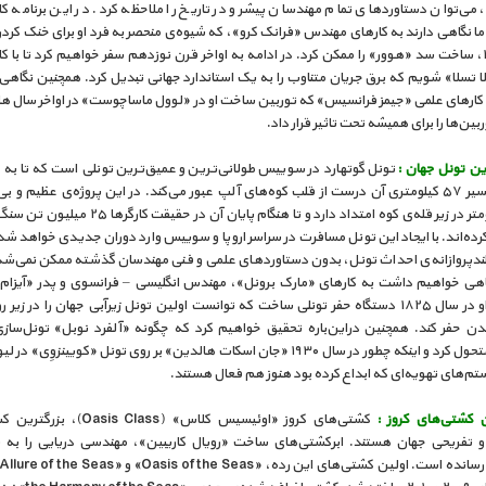
می‌توان دستاوردهای تمام مهندسان پیشرو در تاریخ را ملاحظه کرد. در این برنامه کا
 نگاهی دارند به کارهای مهندس «فرانک کرو»، که شیوه‌ی منحصر به فرد او برای خنک کرد
سال ۱۹۳۱، ساخت سد «هوور» را ممکن کرد. در ادامه به اواخر قرن نوزدهم سفر خواهیم کرد تا با ک
لا تسلا» شویم که برق جریان متناوب را به یک استاندارد جهانی تبدیل کرد. همچنین نگاه
بین‌ها را برای همیشه تحت تاثیر قرار داد.
ین تونل جهان :
تونل گوتهارد در سوییس طولانی‌ترین و عمیق‌ترین تونلی است که تا به 
شده و مسیر ۵۷ کیلومتری آن درست از قلب کوه‌های آلپ عبور می‌کند. در این پروژه‌ی عظیم و ب
۲/۵ کیلومتر در زیر قله‌ی کوه امتداد دارد و تا هنگام پایان آن در حقیقت
رده‌اند. با ایجاد این تونل مسافرت در سراسر اروپا و سوییس وارد دوران جدیدی خواهد شد.
بلندپروازانه‌ی احداث تونل، بدون دستاوردهای علمی و فنی مهندسان گذشته ممکن نمی‌شد.
گاهی خواهیم داشت به کارهای «مارک برونل»، مهندس انگلیسی – فرانسوی و پدر «آیزام 
برونل». او در سال ۱۸۲۵ دستگاه حفر تونلی ساخت که توانست اولین تونل زیرآبی جهان را در زیر
ندن حفر کند. همچنین دراین‌باره تحقیق خواهیم کرد که چگونه «آلفرد نوبل» تونل‌سازی 
همیشه متحول کرد و اینکه چطور در سال ۱۹۳۰ «جان اسکات هالدین» بر روی تونل «کویینزوِی» د
تم‌های تهویه‌ای که ابداع کرده بود هنوز هم فعال هستند.
ن کشتی‌های کروز :
کشتی‌های کروز «اوئیسیس کلاس» (sis Class
 تفریحی جهان هستند. ابرکشتی‌های ساخت «رویال کاریبین»، مهندسی دریایی را به