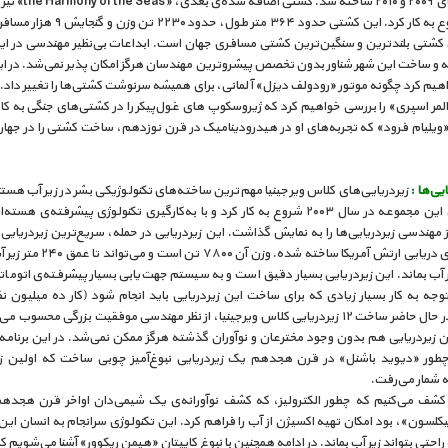
در سال‌های ۲۰۰۹ و ۲۰۱۰ ساخته شد.
۲۰۱۶ شروع به کار کرد. این کشتی حدود ۳۶۴ متر طول، حدو
ن کشتی بلندترین و سنگین‌ترین کشتی مسافری جهان است. ابداعات بی‌نظیر مهندسی در ا
ته و ساخت این شهر شناور بدون تخصص پیشروترین مهندسان هرگز امکان پذیر نمی‌شد. در ای
م کرد چگونه موتور «رودولف دیزل» آلمانی، برای همیشه سرنوشت کشتی‌ها را تغییر داد. 
لمر اسپری» را بررسی خواهیم کرد که ژیروسکوپ های غول‌پیکر را در کشتی‌های جنگی به کا
ویلیام فرود» که تجربه‌های او در هیدرودینامیک در قرن نوزدهم، ساخت کشتی را در جها
ایی‌ها :
زیردریایی‌های کلاس ویرجینیا مهم‌ترین ساخته‌های تکنولوژیکی بشر در زیر آب هست
زیردریایی این مجموعه در سال ۲۰۰۳ شروع به کار کرد و با به‌کارگیری تکنولوژی پیشرفته‌ی 
مهندسی زیردریایی‌ها را به نمایش گذاشت. این زیردریایی در حمله، سریع‌ترین زیردریای
برای نیروی دریایی ارتش آمریکا ساخته شده. وزن آن
ر آب بماند. این زیردریایی بسیار دقیق است و به سیستم جهت‌یابی بسیار پیشرفته‌ی اتوما
وجه به کار بسیار زیادی که برای ساخت این زیردریایی باید انجام شود (کار ده میلیون ن
ساعت) در حال حاضر ساخت ۱۲ زیردریایی کلاس ویرجینیا، از نظر مهندسی موفقیت بزرگی محسوب م
 زیردریایی هم بدون وجود مخترعان و نوآوران گذشته هرگز ممکن نمی‌شد. در این برنامه
طور «دیوید باشنل» در قرن هجدهم یک زیردریایی نبوغ‌آمیز چوبی ساخت که اولین زی
ه شمار می‌رفت.
کشف می‌کنیم که چطور الکترولیز، که کشف نوآورانه‌ی یک شیمی‌دان اواخر قرن هجدهم
یکلسون»، بود امکان تهیه اکسیژن از آب را فراهم کرد. این تکنولوژی سرانجام به انسان این 
 راحتی بتواند زیر آب بماند. در ادامه همچنین با نبوغ کاپیتان «هیمن ریکوور» آشنا می‌شویم که