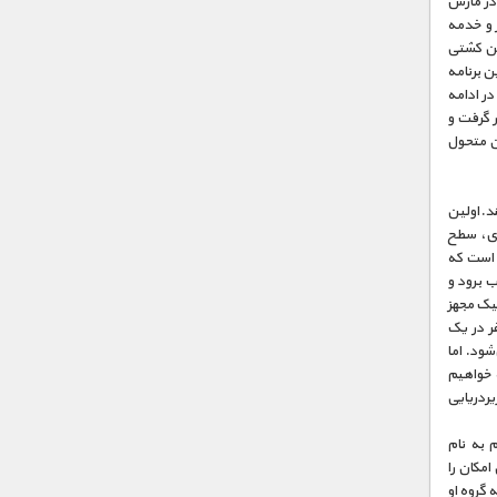
 کشتی اضافه شده‌ی بعدی، «the Harmony of the Seas» نیز در مارس
د ۲۲۳۰ تن وزن و گنجایش ۹ هزار مسافر و خدمه
ین کشتی
ن برنامه
در ادامه
ر گرفت و
ن متحول
ند.اولین
هسته‌ای، سطح
ی است که
 ۷۸۰۰ تن است و می‌تواند تا عمق ۲۴۰ متر زیر آب برود و
تیک مجهز
فر در یک
ی‌شود. اما
 خواهیم
ردریایی
 به نام
امکان را
 گروه او