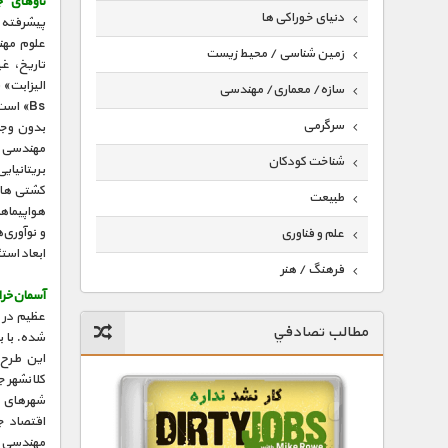
ناوهای ج
دنیای خوراکی ها
پیشرفته‌ت
علوم مهن
زمین شناسی / محیط زیست
تاریخ، غی
سازه/ معماری/ مهندسی
Bs» اس
سرگرمی
بدون وجو
مهندسی و
شناخت کودکان
کشتی‌های 
طبیعت
و نوآوری‌
علم و فناوری
ابعاد است
فرهنگ / هنر
آسمان‌خرا
کیهان / نجوم
عظیم در ی
مطالب تصادفي
شده. با 
گردشگری
ماورایی
کلانشهر 
شهرهای ج
مسابقات / ورزشی
اقتصاد ج