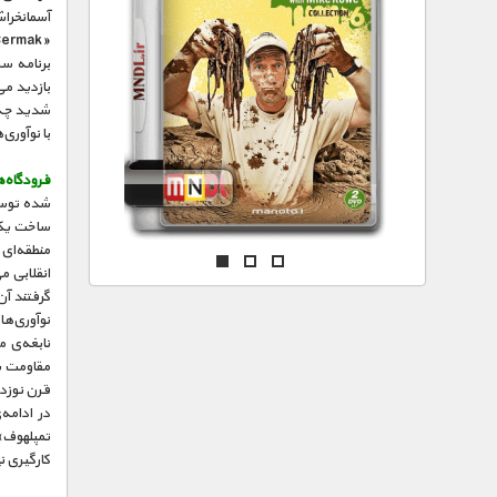
مستند های اختصاصی
آسمانخرا
برنامه س
بازدید می
شدید چه ت
با نوآوری
فرودگاه‌
شده توسط
منطقه‌ای
انقلابی م
گرفتند آن
نوآوری‌ها
قرن نوزده
در ادامه‌
تمپلهوف»
کارگیری ن