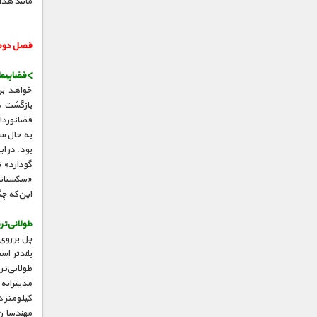
مانند هدا
فصل دو
>فضاپیما
بازگشت د
فضانوردان
به حال س
بود. در ا
«سکستانت
این‌که چگ
طولانی‌تر
کیلومتر 
مهندسان 