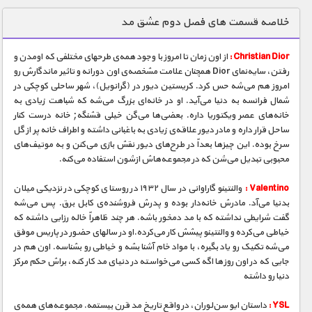
دنیای خوراکی ها
خلاصه قسمت های فصل دوم عشق مد
زمین شناسی / محیط زیست
Christian Dior :
از اون زمان تا امروز با وجود همه‌ی طرحهای مختلفی که اومدن و
سازه/ معماری/ مهندسی
رفتن، سایه‌نمای Dior همچنان علامت مشخصه‌ی اون دورانه و تاثیر ماندگارش رو
امروز هم می‌شه حس کرد. کریستین دیور در (گرانویل)، شهر ساحلی کوچکی در
سرگرمی
شمال فرانسه به دنیا می‌آید. او در خانه‌ای بزرگ می‌شه که شباهت زیادی به
شناخت کودکان
خانه‌های عصر ویکتوریا داره. بعضی‌ها می‌گن خیلی قشنگه; خانه درست کنار
ساحل قرار داره و مادر دیور علاقه‌ی زیادی به باغبانی داشته و اطراف خانه پر از گل
طبیعت
سرخ بوده. این چیزها بعداً در طرح‌های دیور نقش بازی می‌کنن و به موتیف‌های
محبوبی تبدیل می‌شن که در مجموعه‌هاش ازشون استفاده می‌کنه.
علم و فناوری
فرهنگ / هنر
Valentino :
والنتینو گاراوانی در سال ۱۹۳۲ در روستای کوچکی در نزدیکی میلان
بدنیا می‌آد. مادرش خانه‌دار بوده و پدرش فروشنده‌ی کابل برق. پس می‌شه
کیهان / نجوم
گفت شرایطی نداشته که با مد دمخور باشه. هر چند ظاهراً خاله رزایی داشته که
خیاطی می‌کرده و والنتینو پیشش کار می‌کرده.او در سالهای حضور در پاریس موفق
گردشگری
می‌شه تکنیک رو یاد بگیره، با مواد خام آشنا بشه و خیاطی رو بشناسه. اون هم در
جایی که در اون روزها اگه کسی می‌خواسته در دنیای مد کار کنه، براش حکم مرکز
ماورایی
دنیا رو داشته
مسابقات / ورزشی
YSL :
داستان ایو سن‌لوران، در واقع تاریخ مد قرن بیستمه. مجموعه‌های همه‌ی