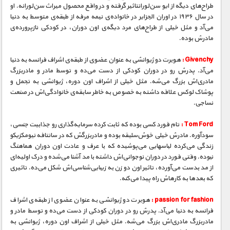
مستند های اختصاصی
طراح‌های دیگه از ایو سن‌لورانتاثیر گرفته و در واقع محصول میراث سن‌لورانه. او
در سال ۱۹۳۶ در اوران الجزایر در خانواده‌ی نیمه مرفه از طبقه‌ی متوسط به دنیا
می‌آد و مثل خیلی از طراح‌های مرد دیگه‌ی اون دوران، در کودکی نازپرورده‌ی
مادرش بوده.
Givenchy :
هوبرت دو ژیوانشی به عنوان عضوی از طبقه‌ی اشراف فرانسه به دنیا
می‌آد. پدرش رو در دوران کودکی از دست می‌ده و توسط مادر و مادربزرگ
مادری‌اش بزرگ می‌شه. مثل خیلی از اشراف اون دوره، ژیوانشی به تجمل و
پوشاک لوکس علاقه داشته به خصوص به خاطر سابقه‌ی خانوادگی‌اش در صنعت
نساجی.
Tom Ford :
تام فورد کسی بوده که ثابت کرده سرمایه‌گذاری رو جذابیت جنسی،
سودآوره. مادرش خیلی خوش‌سلیقه بوده و مادربزرگش که در سانتافه نیومکزیکو
زندگی می‌کرده لباسهایی می‌پوشیده که با عرف و عادت اون دوران هماهنگ
نبوده. وقتی فورد در دوران نوجوانی‌اش داشته با مد آشنا می‌شده و درک اولیه‌ای
از مد بدست می‌آورده، تاثیر اون دو زن به زیبایی‌شناسی‌اش شکل می‌ده. تاثیری
که بعدها به کارهاش راه پیدا می‌کنه.
passion for fashion :
هوبرت دو ژیوانشی به عنوان عضوی از طبقه‌ی اشراف
فرانسه به دنیا می‌آد. پدرش رو در دوران کودکی از دست می‌ده و توسط مادر و
مادربزرگ مادری‌اش بزرگ می‌شه. مثل خیلی از اشراف اون دوره، ژیوانشی به