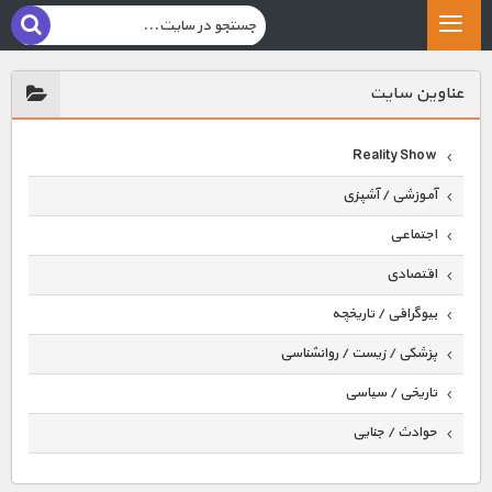
عناوين سايت
Reality Show
آموزشی / آشپزی
اجتماعی
اقتصادی
بیوگرافی / تاریخچه
پزشکی / زیست / روانشناسی
تاریخی / سیاسی
حوادث / جنایی
حیوانات