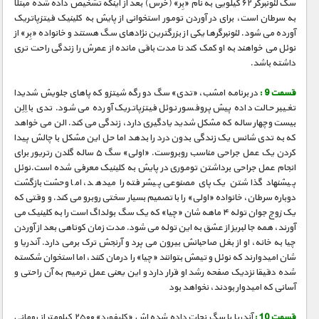
سگ لئونبرگر ۶۲ کیلویی به نام «بِر» (خرس) بعد از اینکه تشخیص داده شده مبتلا
به سرطان است، برای در آوردن تومور استخوانی از پایش به کلینیک فیتزپاتریک
آورده می شود. لئونبرگرها یکی از بزرگترین نژادهای سگ هستند و خانواده «بِر» از
نوئل می خواهند به او کمک کند تا مدت باقی مانده از عمرش را زندگی راحت تری
داشته باشد.
قسمت 9 :
در برنامه امشب، «تدی» سگ دو رگه شیتزو که پاهای جلویش شدیدا
تغییر حالت داده پیش پروفسور نوئل فیتزپاتریک آورده می شود. تدی با اِلِن
بیست وچهار ساله که مشکل شدید یادگیری دارد، زندگی می کند. الن می خواهد
که به تدی شانس یک زندگی بدون درد را بدهد اما حل این مشکل با چالش پیدا
کردن یک عمل جراحی مناسب روبروست. «اولی» سگ ۵ ساله گلدن رتریور برای
انجام عمل جراحی برداشتن توموری در پایش به کلینیک معرفی شده است.نوئل
پیشنهاد گذاشتن یک پای مصنوعی پیشرفته را میدهد، اما وحشت بازگشت
دوباره سرطان، خانواده «اولی» را با تصمیم بسیار سختی روبرو می کند. و وقتی که
یک زوج جوان توله ۴ ماهه شان «چیا» که یک سگ بولداگ است را به کلینیک می
آورند، همه جا لبریز از عشق به این توله می شود. مدت زمان کوتاهی بعد از آوردن
چیا به خانه، او از بغل صاحبانش بیرون می پرد و آرنجش ترک برمی دارد. آندریا و
شان امیدوارند که نوئل و تیمش بتوانند «چیا» را درمان کنند، اما استخوان شکسته
شده دقیقا نزدیک صفحه رشد او قرار دارد و این یعنی عمل ترمیم به آن راحتی و
آسانی که امیدوار بودند، نخواهد بود
قسمت 10 :
آندریا با سگ نجات داده شده اش «کلیفورد» ۲۵۰۰ کیلومتر از رومانی