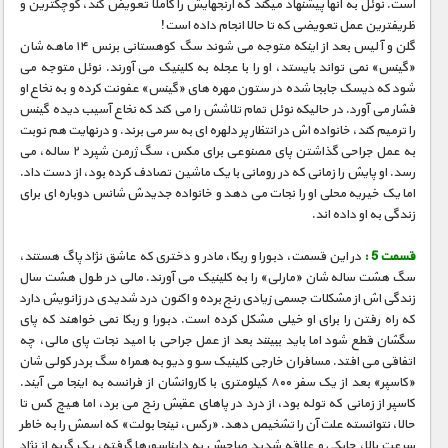
است. نوئل به آنها پیشنهاد میکند که آرنجهایش را کاملا تعویض کند، کوچکترین و
ظریفترین عمل تعویضی که تا حالا انجام داده است!
گلن و آلیس بعد از اینکه متوجه می شوند سگ کوهستانی برنس ۱۴ ماهه شان
«گینس» نمی تواند بایستد، او را با عجله به کلینیک می آورند. نوئل متوجه می
شود که دیسک جابجا شده در ستون مهره های «گینس» عفونت کرده و به نخاع او
فشار می آورد. در حالیکه نوئل تمام تلاشش را می کند که نخاع آسیب دیده گینس
را ترمیم کند، خانواده اش در انتظار پر دلهره ای به سر می برند. و درنهایت هم نوبت
به عمل جراحی گذاشتن پای مصنوعی برای مکس، سگ ژرمن شپرد ۲ ساله، می
رسد. او پایش را زمانی که در رومانی با یک ماشین تصادف کرده بود، از دست داد.
اما یک خیریه محلی او را نجات می دهد و خانواده جدیدش شانس دوباره ای برای
زندگی به او داده اند.
قسمت 5 :
در این قسمت، دبورا و ربکا، مادر و دختری که عاشق نژاد پاگ هستند،
سگ هشت ساله شان «مارلی» را به کلینیک می آورند. مالی در طول هشت سال
زندگی اش از مشکلات جسمی زیادی رنج برده و اکنون درد شدیدی در زانویش دارد
که راه رفتن را برای او خیلی مشکل کرده است. دبورا و ربکا نمی خواهند که پای
سگشان قطع شود اما باید ببینند بعد از عمل جراحی با امید نجات پای مالی، چه
اتفاقی می افتد. مسافران خارجی کلینیک سو و دیو به همراه سگ بردر کولی شان
«کاسپر» بعد از یک سفر ۸۰۰ کیلومتری با کاروانشان از فرانسه به اینجا می آیند.
کاسپر از زمانی که توله بود، از درد در پاهای عقبش رنج می برد، اما هیچ کس تا
حالا، نتوانسته علت آن را تشخیص دهد. «رکس، نینجا بولت» که اسمش را به خاطر
سرعت بالا، چابکی و علاقه شدید صاحبش به دایناسورها گرفته، یک گربه از نژاد