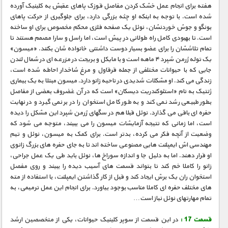
هفته برای انجام عمل خشک کردن مفاصل قوزک پاهای عقبش به کلینیک آورده
شده است. با توجه به اینکه او چثه بزرگی دارد، برای جلوگیری از حرکت پاهای
بونگو و جوش خوردنشان، نوئل یک صفحه فلزی محکم مخصوص برای او ساخته
است. تا بهبودی کامل راه طولانی در پیش است، اما راسل و سارا مصمم هستند تا
تمام تلاششان را برای عضو بسیار دوست داشتنی خانواده شان بکنند. «میسون»
یک توله ژرمن شپرد ۴ ماهه است و با مایکل و بریجت در مزرعه ای در شمال لندن
جایی که با حیوانات مختلفی از جمله قرقاول و مرغ شاخدار احاطه شده است،
زندگی می کند. او مشکلات شدیدی در ناحیه زانو دارد. میسون مبتلا به یک بیماری
ژنتیک به نام «استئوکندریت دیسکان» است که در آن غضروف بعضی از مفاصل
بطور طبیعی رشد نمی کند و به طور کامل استخوان را در بر نمی گیرد و در نهایت
حفره ای باقی می گذارد. نوئل قبلا هم در سگهای ژرمن شپرد این مشکل را دیده
است، اما زمانی که نتیجه آزمایشات میسون را می ببیند، متوجه می شود که
وضعیت از آنچه فکر می کرده، بدتر است. برای کمک به میسون، نوئل و تیم
مهندسی اش ایمپلنت هایی مصنوعی ساخته اند تا به جای حفره های بزرگ زانوی
او قرار دهند. اما به دلیل جا و اندازه سوراخ ها، نوئل باید طی یک عمل جراحی،
زانو را کاملا خم کند تا بتواند قسمت های آسیب دیده را ببیند و روی مفصل
استخوان ران یک برش ایجاد کند و قبل از کار گذاشتن ایمپلنت، با استفاده از مته
های مختلف حفره ای کاملا مناسب بوجود بیاورد. برای انجام این عمل ترمیمی، به
تمام مهارتهای نوئل نیاز است…
قسمت 17 :
در این قسمت از سوپر کلینیک حیوانات، یکی از متخصصین ارشد