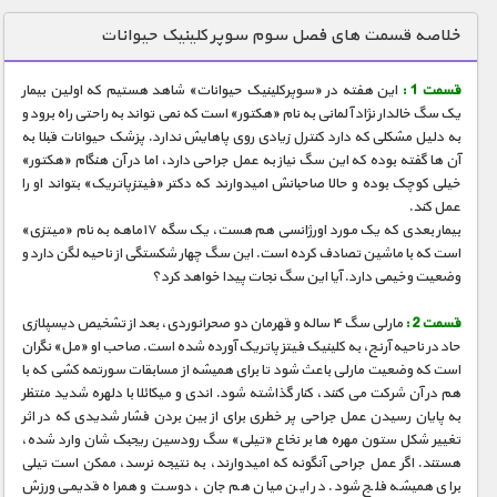
دنیای خوراکی ها
خلاصه قسمت های فصل سوم سوپر کلینیک حیوانات
زمین شناسی / محیط زیست
قسمت 1 :
این هفته در «سوپرکلینیک حیوانات» شاهد هستیم که اولین بیمار
سازه/ معماری/ مهندسی
یک سگ خالدار نژاد آلمانی به نام «هکتور» است که نمی تواند به راحتی راه برود و
به دلیل مشکلی که دارد کنترل زیادی روی پاهایش ندارد. پزشک حیوانات قبلا به
سرگرمی
آن ها گفته بوده که این سگ نیاز به عمل جراحی دارد، اما در آن هنگام «هکتور»
شناخت کودکان
خیلی کوچک بوده و حالا صاحبانش امیدوارند که دکتر «فیتزپاتریک» بتواند او را
عمل کند.
طبیعت
بیمار بعدی که یک مورد اورژانسی هم هست، یک سگه ۱۷ماهه به نام «میتزی»
است که با ماشین تصادف کرده است. این سگ چهار شکستگی از ناحیه لگن دارد و
علم و فناوری
وضعیت وخیمی دارد. آیا این سگ نجات پیدا خواهد کرد؟
فرهنگ / هنر
قسمت 2 :
مارلی سگ ۴ ساله و قهرمان دو صحرانوردی، بعد از تشخیص دیسپلازی
کیهان / نجوم
حاد در ناحیه آرنج، به کلینیک فیتز پاتریک آورده شده است. صاحب او «مل» نگران
است که وضعیت مارلی باعث شود تا برای همیشه از مسابقات سورتمه کشی که با
گردشگری
هم در آن شرکت می کنند، کنار گذاشته شود. اندی و میکائلا با دلهره شدید منتظر
به پایان رسیدن عمل جراحی پر خطری برای از بین بردن فشار شدیدی که در اثر
ماورایی
تغییر شکل ستون مهره ها بر نخاع «تیلی» سگ رودسین ریجبک شان وارد شده،
مسابقات / ورزشی
هستند. اگر عمل جراحی آنگونه که امیدوارند، به نتیجه نرسد، ممکن است تیلی
برای همیشه فلج شود. در این میان هم جان، دوست و همراه قدیمی ورزش