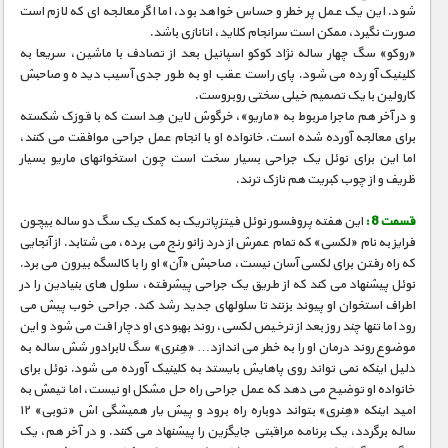
شود. این یک عمل پر خطر و حساس خواهد بود، اما اگر معالجه ای که لازم است
صورت نگیرد، ممکن است سرانجام کلاید، اتانازی باشد.
«روکو» سگ چهار ساله نژاد کوکو اسپانیل بعد از تصادف با ماشین، سریعا به
کلینیک آورده می شود. پای راست عقب او به طور جدی آسیب دیده و صاحبش
کارولین با یک تصمیم خیلی سختی روبروست.
و در آخر هم ماجرا مربوط به «ماریو»، خرگوش لاین هِد است که با قوزک شکسته
برای معالجه آورده شده است. خانواده او با انجام عمل جراحی موافقت می کنند،
اما این برای نوئل یک جراحی بسیار سخت است چون استخوانهای ماریو بسیار
ظریف و از چوب کبریت هم نازک ترند.
قسمت 8 :
این هفته پروفسور نوئل فیتزپاتریک به کمک یک سگ دو ساله بیچون
فرایز به نام «لکسی» که تمام عمرش از درد زانو رنج می برده، می شتابد. از آنجایی
که راه رفتن برای لکسی آسان نیست، صاحبش «آن» او را با کالسگه بیرون می برد.
نوئل پیشنهاد می کند که از طریق یک جراحی پیشرفته، سلول های بنیادین را در
اطراف استخوان او پیوند بزنند تا سلولهای جدید رشد کند. جراحی خوب پیش می
رود اما تنها چند روز بعد از ترخیص لکسی، روند بهبودی او دچار افت می شود و این
موضوع روند درمان او را به خطر می اندازد… «هِنری» سگ لابرادور شش ساله به
دلیل اینکه نمی تواند روی پاهایش بایستد به کلینیک آورده می شود. نوئل برای
خانواده او توضیح می دهد که عمل جراحی راه حل مشکل او نیست، اما تیمش به
امید اینکه «هِنری» بتواند دوباره راه برود و پیش یار همیشگی اش «توبی» ۱۲
ساله برگردد، یک برنامه مراقبتی جایگزین را پیشنهاد می کنند. و در آخر هم، یک