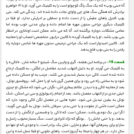
آنا «بتی بوپ» که یک سگ پاگ کوچولو است را به کلینیک می آورد. او با ۱۶ خواهر و
برادرش که همگی سگ های چی واوای نجات داده شده اند، زندگی می کند. بتی
بوپ کنترل پاهای عقبش را از دست داده و تسلطی بر ادرارش ندارد. او قبلا در
کلینیک دیگری جراحی ستون مهره ها انجام داده و برای مدتی خوب بوده اما
تمامی مشکلات دوباره برگشته اند. آنا که می داند ممکن است اوتانازی در انتظار
بتی بوپ باشد، او را به کلینیک آورده تا کالین درایور، متخصص اعصاب او را معاینه
کند. کالین امیدوار است که یک جراحی ترمیمی ستون مهره ها شانس دوباره راه
رفتن را به بتی بوپ فلج بدهد
قسمت 16 :
در برنامه این هفته، گری و وارین سگ شیتزو ۶ ساله شان، «لاکی» را
به کلینیک می آورند. او به دلیل التهاب شدید مفاصل در لنگش، به کلینیک ارجاع
داده شده است. لاکی درد بسیار شدیدی می کشد، مرتب به او مسکن داده می
شود و به سختی راه می رود و برای همین گری باید او را حمل کند. پروفسور نوئل،
بعد از معاینه لاکی و با دیدن علائم بیماری اش، نگران می شود که مشکل او چیزی
خیلی جدی تر از التهاب مفصل باشد. بعد از انجام رادیولوژی و سی تی اسکن، شک
نوئل به یقین تبدیل می شود. حفره هایی در مفصل لگن لاکی وجود دارد که
ممکن است ناشی از عفونت و یا حتی بدتر، سرطان باشد. نوئل به گری می گوید:
اگر این یک تومور باشد، ممکن است که لاکی پا و قسمتی از لگنش را از دست
بدهد، و یا حتی جانش را… بونگو که نژاد لابرادور است، سگ بسیار محبوب راسل و
سارا و برای پسرهای آنها، میلو و مارلی، مثل یک برادر است. با وجودی که او تنها دو
سال دارد، در هر چهار پا مبتلا به آرتروز است. پاهای جلویی او قبلا عمل شده و این