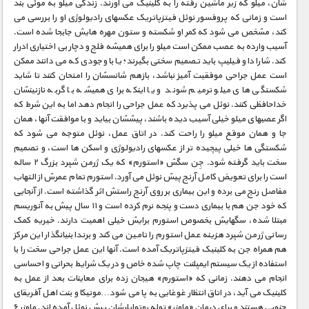
شان، میلو که زیر ماشین رفته را به کلینیک می آورند. زندگی میلو به موئی بند
است و زمانی که پروفسور نوئل فیتزپاتریک عکسهای رادیولوژی او را بررسی می
کند، مشخص می شود که کمر او شکسته و ستون مهره هایش جابجا شده است.
آسیب وارده به عصب ممکن است میلو را برای همیشه فلج و دچار بی اختیاری ادرار
کند. شارادا و فیلیپ باید تصمیم سختی بگیرند؛ یا با وجودی که می دانند ممکن
است عمل جراحی موفقیت آمیز نباشد، بازهم شانسشان را امتحان کنند تا شاید
شکستگی های میلو ترمیم شوند و یا اینکه برای همیشه با گربه نازنینشان
خداحافظی کنند. نوئل می پذیرد که عمل جراحی را انجام دهد اما به این شرط که
اگر عصبهای میلو خیلی آسیب دیده باشند، پیششان بیاید و با موافقت آنها، همان
جا و همان موقع میلو را راحت کند. در اتاق عمل، نوئل متوجه می شود که
شکستگی ها خیلی پیچیده تر از عکسهای رادیولوژی و اسکن ها است، و تصمیم
سخت باید گرفته شود. جِن سگش «استورم» که یک ژرمن شپرد بزرگ ۲ ساله
است را برای تعویض کامل آرنج پیش نوئل می آورد. استورم تمام عمرش از التهاب
مفاصل رنج می برده و این بیماری بر روی آرنج راستش اثر گذاشته است. از آنجایی
که خود جن هم با بیماری دست و پنجه نرم کرده است و ۱۱ سال پیش به آنوریسم
مبتلا شده، سگهایش بخصوص استورم برایش خیلی اهمیت دارند. خیریه کمک
رسانی ژرمن شپرد هزینه عمل استورم را تامین می کند و برندا بنیانگذار این مرکز
هم همراه جن به کلینیک فیتزپاتریک آمده است. آنها این عمل جراحی سخت را با
استفاده از یک سیستم ایمپلنت چاپ شده خاص و در یک شرایط بحرانی و احساسی
انجام می دهند. زمانی که «استورم» هیجان زده برای معاینات بعد از عمل به
کلینیک می آید، در اتاق انتظار غوغایی به پا می شود…مونیکا و بنت اهل آفریقای
جنوبی هستند و برای درمان «ماوزر» توله روتوایلرشان پیش نوئل آمده اند. ماوزر ۶