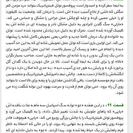
به اینجا سفر کرده و امیدوار است پروفسور نوئل فیتزپاتریک بتواند درد مزمن کمر
سگش که ناشی از نخاع آسیب دیده اش است، را درمان کند. وضعیت بد کلیفورد
او را خیلی عصبی کرده و چثه کوچکش عمل جراحی را مشکل و حساس می کند.
«مارلی» سگ گلدن لابرادور به دلیل مشکل نادر و پیچیده ای در شانه اش به
کلینیک آورده شده است. تحرک او به دلیل درد زیادش محدود شده است. نوئل
به خانواده او یک درمان کاملا جدید و خاص یعنی تعویض کامل شانه را پیشنهاد
می کند. این اولین باری است که نوئل عمل تعویض شانه ای که به این حد آسیب
دیده را انجام می دهد و ریسک آن بسیار بالاست. اما این عمل آخرین امید برای
دادن یک زندگی بدون درد با شانه ای سالم به مارلی است. صاحب بسیار نگران
«نالا» او را برای کمک به اینجا آورده است. نالا در حال دویدن با یک گلدان گل
برخورد کرده و پایش به طور جدی آسیب دیده، به حدی که امکان دارد دو تا از
انگشتانش را کاملا از دست بدهد. چالش تیم دامپزشکی فیتزپاتریک و متخصصین
بافت نرم موسسه فراست، باقی گذاشتن مقداری پا و پنجه برای نالا است تا بتواند
روی آن راه برود. حتی نوئل هم از قدرت و سرعت بهبود این توله شگفت زده می
شود.
قسمت 11 :
در این هفته «جو» توله سگ اسپانیل سه ماهه نجات یافته اش
«پاپی» که پاهای جلویش به شدت تغییر شکل داده، را به کلینیک می آورد و
پروفسور نوئل فیتزپاتریک را با چالش بزرگی روبرو می کند. «پاپی» هیچوقت قادر
نبوده روی پاهایش بایستد و به تنهایی راه برود. او را در حالی که احتمالا به خاطر
فرم پاهایش در یک حیاط رها شده بود، پیدا کردند. «جو» به دلیل حادثه ای که