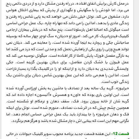
در محل کارش برایش اتفاق افتاده، در راه رفتن مشکل دارد و از دردی دائمی رنج
می برد، اما خودش را با سگهایش و نگهداری از پدرش که بیماری اختلال هواس
دارد، مشغول می کند. نوئل خیلی دلش می خواهد که به پاپی شانس راه رفتن و
زندگی عادی را بدهد، اما این را می داند که تنها راه چاره، یک عمل جراحی اساسی
است میگوئل که اصالتا اهل بارسلونا است، پنج ساله که در بخش بیماران ارجاعی
کلینیک فیتزپاتریک کار می کند. امروز او «دیلان» سگ لوچر چهار ساله که بوسیله
صاحبانش جکی و ریچارد به اینجا آورده شده است، را معاینه می کند. دیلان نمی
تواند هیچ وزنی را روی یکی از پاهایش تحمل کند و مدتی است که درد می کشد اما
به تازگی مفصل قوزک پایش کاملا از کار افتاده است. میگوئل توصیه می کند که
عمل فیوژن یا خشک کردن مفاصل، برای دیلان بهترین گزینه است. جکی
وابستگی شدیدی به دیلان دارد و از اینکه او را در کلینیک بگذارد بسیار ناراحت
است، اما این را هم می داند که این عمل بهترین شانس دیلان برای داشتن یک
زندگی خوب است.
«برلیوز»، گربه یک ساله بعد از تصادف با ماشین به بخش اورژانس آورده شده
است. این اولین باری بوده که «اون» و همسرش «آلیسون» اجازه داده اند که
گربه شان از خانه بیرون برود. فک، سقف دهان و نرمکام او شکسته است.
همچنین چشم چپش که در اثر شدت تصادف، متورم شده است. نوئل برای اینکه
فک و دهان «برلیوز» را جا بیندازد باید یک عمل جراحی حساس انجام دهد، اما
نگرانی مهم این است که بینایی اش دچار مشکل شده باشد و هرگز هم برنگردد.
قسمت 12 :
این هفته قسمت جدید برنامه محبوب سوپر کلینیک حیوانات در حالی