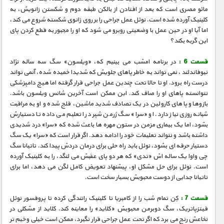
مائو مصری است که بعد از افتادن از بالکن طبقه دوم و شکستن زانویش، به
کلینیک آورده شده است. نوئل عمل جراحی را بر روی زانوی شکسته شروع می کند،
اما آیا او در حین عمل با وضعیتی روبرو می شود که او را مجبور به قطع کردن پای
این گربه بکند؟
قسمت 6 :
در برنامه امشب می بینیم که، «ویلسون» سگ سه ساله نژاد
نیوفاندلند ، نمی تواند به خاطر پاهای جلویش که شدیدا خمیده شده، آنمی تواند
درست راه برود. او تا حالا تحت چندین عمل جراحی قرار گرفته اما هیچ دامپزشکی
نتوانسته پاهای او را صاف کند. این ممکن است آخرین شانس ویلسون باشد.
بازوها و پاهای کارولین در یک تصادف شدید ماشین، فلج شده و او به مراقبت
شبانه روزی نیاز دارد. او «سرا» سگ ژرمن شپرد را تعلیم می داده تا دستیارش
بشود، اما یک بیماری مزمن در ستون مهره ها باعث شده که «سرا» درد شدیدی
داشته باشد و نتواند تعلیمات خود را ادامه دهد. اگر قرار است که «سرا» یک سگ
دستیار حرفه ای بشود، نوئل باید راه حلی برای درمان دردش پیدا کند. تاتیانا سگ
چی واوا یک ساله اش «تدی» که هر دو پای عقبش می لنگد، را به کلینیک آورده
است. نوئل برای حل مشکل او، پیشنهاد تعویض کامل لگن می دهد، اما برای
تاتیانا جدایی از دوست محبوبش بسیار سخت است.
قسمت 7 :
کِن تمام شب را از کامبریا تا کلینیک رانندگی کرده تا پروفسور نوئل
فیتزپاتریک، سگ دوبرمن محبوبش «کلاید» را معاینه کند. کلاید از مشکلی در
نخاعش رنج می برد که اگر تحت عمل جراحی قرار نگیرد، ممکن است خیلی وخیم تر