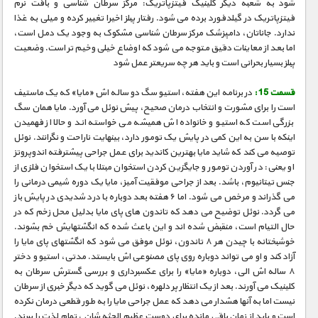
شود به شعبه دیگر کلینیک فیتزپاتریک: مرکز سرطان شناسی و بافت نرم
فیتزپاتریک در گیلدفورد برده می شود. رفتار پبلز اخیرا تغییر کرده و میلی به غذا
ندارد. جاناتان، دامپزشک مرکز سرطان شناسی مشکوک به وجود یک دمل است،
اما بعد از معاینات دقیق متوجه می شود که اوضاع خیلی وخیم تر است. وضعیت
پبلز بسیار بحرانی است و باید هر چه سریعتر عمل شود
قسمت 15 :
در برنامه این هفته، استیو سگ دو ساله اش «مایا» که یک ماستیف
است را برای مشورت و انتخاب درمان صحیح، پیش نوئل می آورد. مایا همان سگ
بزرگی است که استیو و خانواده اش همیشه می خواسته اند و حالا از فهمیدن
اینکه با سن به این کمی در پایش یک تومور دارد، بینهایت ناراحت و نگرانند. نوئل
توصیه می کند که شاید مایا بهترین کاندید برای عمل جراحی پیشترفته اندوپروتز
او یعنی: در آوردن تومور و جایگزین کردن استخوان مبتلا با یک استخوان فلزی از
جنس تیتانیوم، باشد. بعد از جراحی موفقیت آمیز، مایا یک دوره شیمی درمانی را
می گذراند و مرخص می شود. اما ۶ هفته بعد دوباره با درد شدیدی در پایش باز
می گردد. نوئل توضیح می دهد که تاندون های پای مایا بدلیل محل زخم که در
حال التیام است، منقبض شده اند و این باعث شده که انگشتهایش خم بشوند.
خوشبختانه با چیدن هر ۸ تاندون، نوئل موفق می شود که انگشتهای پای مایا را
آزاد کند و او می تواند دوباره روی پای مصنوعی اش بایستد. مدتی، استیو و دختر
۸ ساله اش الی، دوباره «مایا» را برای عکسبرداری و بررسی گسترش سرطان به
کلینیک می آورند. بعد از یک انتظار پر دلهره، نوئل می گوید که دیگر خبری از سرطان
نیست اما به آنها هشدار می دهد که عمل جراحی مایا را به طور قطعی درمان نکرده
است و باید از زمان باقی مانده برای دوست عظیم الجثه شان ، تمام لذت را ببرند.