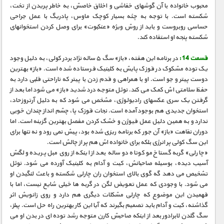
محبوب خانواده با آن گوشهای خفاشی و اخلاق خاصش، به خاطر پریدن از تخت،
شکسته است. با توجه به چثه بسیار کوچک ماوس، پادریگ با عمل جراحی
حساسی روبروست و باید از روش ویژه «عنکبوت» برای وصل کردن استخوانهای
شکسته پنجه او استفاده کند.
قسمت 14 :
در برنامه این هفته، «باز» سگ ۵ ساله نژاد بردر کولی، به دلیل وجود
یک توده مشکوک در قوزک پایش به کلینیک فرستاده شده است. «باز» بهترین
دوست پیتر و جو است. او با همراهی و قدم زدن با پیتر که ناراحتی قلبی دارد به
حفظ سلامتی اش کمک می کند. نوئل متوجه درد شدید «باز» می شود اما بعد از
گرفتن یک سری عکسهای رادیولوژی، مشخص می شود که به دلیل آرتروزحاد،
استخوان جدیدی هم بوجود آمده است. نجات قوزک پا، چشم انداز چندان خوبی
ندارد و به همین دلیل عمل فیوژن و خشک کردن مفصل بهترین گزینه است. اما
دوران نقاهت «باز» آن جور که برنامه ریزی شده بود، پیش نمی رود و نه تنها برای
این سگ کولی پر انرژی بلکه برای خانواده اش هم پر از چالش است.
«چارلی» گربه گستاخ مو کوتاه دو ساله بعد از اینکه از روی مبل پریده و لگنش
آسیب دیده، بوسیله صاحبانش، کیت و آدام به کلینیک آورده می شود. نوئل
تشخیص می دهد گه گوی بالای استخوان ران چارلی شکسته و باعث لنگیدن او
می شود. با وجودی که عمل تعویض لگن در گربه ها خیلی شایع نیست، اما با
فهمیدن این موضوع که چارلی مشکلات دیگری هم دارد و روی زانویش اثر
گذاشته، کیت و آدام باید تصمیم بگیرند که آیا این کار بهترین راه حل است. پبلز،
سگ گلدن لابرادور بعد از اینکه صاحبش کارن متوجه رشد توده ای در بدن او می