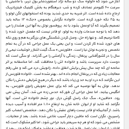
آغاز می شود که «لولو» سگ دو ساله نژاد استفوردشایر بول تریر، با ماشینی با
سرعت ۶۰ کلیومتر تصادف کرده و شب دیرهنگام به بخش کلینیک فینزپاتریک
ارجاع داده شده است. اثر ضربه به حدی شدید بوده که استخوانهای لگن لولو را
به ۲۵ تکه خورد کرده است. خانواده نگرانش بخصوص «جک» ۱۲ ساله باید
تصمیم بگیرند که آیا اوعمل بشود یا نه. پروفسور نوئل به آنها این هشدار را می
دهد که با توجه صدمات وارده به لولو، او قادر نیست که مفصل خورد شده را
کاملا ترمیم کند. و تنها راه حل، وصل کردن شکستگی های بزرگتر به هم و روی تکه
های خورد شده کار کردن است: و این یعنی یک عمل جراحی که در آن به تمام
تخصص و تجربه نوئل نیاز است. «فلورنس» سگ گینت اشنازر خوشبخت نیمی از
سال را در کشورآفتابی پرتغال، زندگی با آرامشی را می گذراند. او سگی است که
دوست دارد سرپرست باشد و خانواده اش را محافظت کند. اما متاسفانه بر اثر
سانحه ای که چند سال پیش برایش اتفاق داده، زانویش درد می کند و علی رقم
معالجات زیادی که در پرتغال انجام داده اند، بهتر نشده است. خانواده فلورنس از
این نگرانند که درد او به حدی زیاد باشد که دیگر در هیچ شرایطی دمش را تکان
ندهد. نوئل به آنها توصیه می کند که برای عمل تعویض زانوی فلورنس، به
انگلیس بیایند. اما عمل جراحی آن طور که حدس زده می شد، آسان پیش نمی
رود. «مافین»، سگ جک راسل گوش دراز، نور چشم خانواده اش است. آنها
نگرانند که شاید او از ایوان خانه شان به ارتفاع ۱.۸۰ متر افتاده و آسیب دیده
باشد. از آنجاییکه او قادر نیست پاهای عقبش را تکان دهد، متخصص اعصاب کلیر
راسبریج، نگران است که مافین دچار آسیب نخاعی شده باشد. بعد از معاینات،
مشخص می شود که او هر چه سریعتر باید جراحی شود، اما کلیر مشکوک است که
افتادن از ایوان علت اصلی فلج شدن «مافین» نباشد و امکان اینکه حتی بعد از