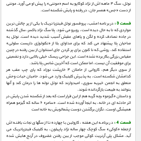
مستند های اختصاصی
نوئل، سگ ۴ ماهه اش از نژاد کوکاپو به اسم «مونتی» را پیش او می آورد. مونتی
از دست «جس» همسر جان، در رفته و پایش شکسته است.
قسمت 3 :
در برنامه امشب، پروفسور نوئل فیتزپاتریک با یکی از پر چالش ترین
مواردی که تا به حال دیده است، روبرو می شود. بِلا سگ نژاد باکسر، سال گذشته
در جاده تصادف کرده و لگن و پاهای عقبش آسیب شدید دیده است. نوئل به
صاحبان بِلا پیشنهاد می کند که برای مداوای بلا از «تکنولوژی داربست سلولی»
استفاده کند. روشی که تا کنون برای پر کردن جای استخوان از بین رفته در چنین
مقیاس بزرگی بکار برده نشده است. این جراحی ریسک خیلی بالایی دارد و تضمینی
برای موفقیت آن نیست، اما ممکن است که آخرین شانس بِلا باشد.
از سوی دیگر هم، کاروانی از حاملان ۴ خارپشت نوزاد که پای چپ عقب هر
کدامشان شکسته است، به پذیرش کلینیک وارد می شود. حامیان حیات وحش
متعلق به انجمن خیریه سورِی، امیدوارند که نوئل توله ها را درمان کند و آنها
بتوانند به طبیعت بازگردانده شوند.
و داستان «گیزمو» بچه گربه هم از این قرار است که بعد از شکسته شدن پایش در
اثر حادثه ای در خانه، به اینجا آورده شده است. «سامر» ۶ ساله که گیزمو همراه
همیشگی اوست، نگران برگشتن دوست پشمالویش به خانه است
قسمت 4 :
در برنامه این هفته، کارولین با چهارده تا از سگهای نجات یافته اش
ازجمله «کوکی» سگ کوچک چهار ساله نژاد پاپیلون، به کلینیک فیتزپاتریک می
آید. مشکل پلی آرتریت کوکی موجب از بین رفتن غضروف در آرنج هایش شده