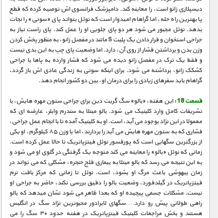
دیسپلازی زانو است، را معاینه کند. دامپزشک فرانسوی اش توصیه کرده که قطع
پا بهترین راه حله، اما گراهام امیدوار است که نوئل بتواند پای «سوتی» را نجات
بدهد. نوئل مجبور می شود هر دو پای جلویی او را عمل کند. پای راست نیاز به
جراحی استخوان و قرار دادن یک پلیت S مانند در مفصل زانو، به منظور پخش کردن
وزن بدن و برداشتن فشار از روی آن، دارد. اما وضعیت پای چپ به این بدی نیست
و فقط یک ترک در مفصل زانو دیده می شود که فشار وارده به پاها با جراحی
کشکک زانو، برداشته می شود. برای اینکه سوتی به زندگی عادی اش باز گردد،
گراهام باید سفرهای زیادی را برای درمان او، بین دو کشور انجام دهد.
قسمت 18 :
این هفته، «بالو» سگ گریت دین برای جراحی ستون مهره هایش، با
تشریفات کامل وارد کلینیک می شود. بالو مبتلا به سندرم وابلر، عارضه ای که
معمولا در این نژاد بوجود می آید، است. او به کلینیک آمده تا با انجام عمل جراحی،
فشاری که به ستون مهره هایش می آید را بردارند، اما با وزن ۸۵ کیلوگرم، او یکی
از بزرگترین سگهایی است که پورفسور نوئل فیتزپاتریک تا حالا عمل کرده است.
زمانی که نوئل «بالو» را معاینه می کند متوجه یک گرفتگی در گلوی او می شود و
به این نتیجه می رسد که بالو مبتلا به بیماری فلج حنجره، مشکلی که می تواند در
زمان بیهوشی باعث مرگ او بشود، است. نوئل تا زمانی که مرکز بافت نرم
فیتزپاتریک در گیلدفورد، وضعیت بالو را دقیق بررسی نکند، حاضر به جراحی او
نیست. مشکلات جسمی پیچیده او که بعدا ظاهر می شود نشان میدهد که بالو
راهی طولانی پیش رو دارد… سگهای لابرادور محبوترین نژاد سگ در انگلیس
هستند و بخش مراجعات کلینیک فیتزپاتریک در هفته حدود ۳۰ سگ را می