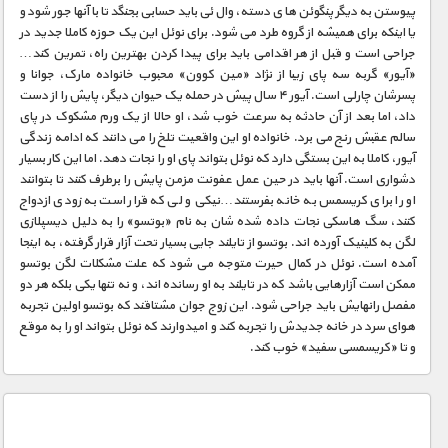
پیوستن به دیگر پنگوئن ها ی دسته، وال ئی باید حسابی بجنگد تا با آنها جور شود و
یا اینکه برای همیشه از گروه طرد می شود. برای نوئل این یک حوزه کاملا جدید در
جراحی است و قبل از هر اقدامی باید برای پیدا کردن بهترین راه، تمرین کند…
«آیور» گربه سه پای زیبا از نژاد «مین کوون» محبوب خانواده مارک، جوانا و
پسرشان چارلی است. آیور ۴ سال پیش در حمله یک حیوان دیگر، پایش را از دست
داد، اما بعد از آن حادثه به سرعت خوب شد، او حالا از یک ورم مشکوک در پای
سالم عقبش رنج می برد. خانواده او این واقعیت تلخ را می دانند که ادامه زندگی
آیور، کاملا به این بستگی دارد که نوئل بتواند پای او را نجات دهد. اما این کار بسیار
دشواری است. آنها باید در حین عمل عفونت مزمن پایش را برطرف کنند تا بتوانند
او را برای کریسمس به خانه بفرستند…نیکی و لی که قرار است به زودی ازدواج
کنند، سگ هاسکی نجات داده شده شان به نام «بوتسو» را به دلیل دیسپلازی
لگن به کلینیک آورده اند. بوتسو از تایلند جایی بسیار تحت آزار قرار گرفته، به اینجا
آمده است. نوئل در کمال حیرت متوجه می شود که علت مشکلات لگن بوتسو
ممکن است آزارهایی باشد که در تایلند به او رسانده اند، و نه تنها یکی بلکه هر دو
مفصل رانهایش باید جراحی شود. این زوج جوان مشتاقند که بوتسو اولین تجربه
هوای سرد در خانه جدیدش را تجربه کند و امیدوارند که نوئل بتواند او را به موقع
و تا «کریسمسی سفید» خوب کند.