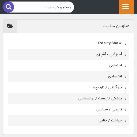
عناوين سايت
Reality Show
آموزشی / آشپزی
اجتماعی
اقتصادی
بیوگرافی / تاریخچه
پزشکی / زیست / روانشناسی
تاریخی / سیاسی
حوادث / جنایی
حیوانات