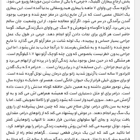
بخش ارجاع بیماران کلینیک، «جرمی» با یکی از سخت ترین موردها روبرو می شود.
«آرلو» سگ چی واوای ۷ ماهه با بیماری هیدروسفالی بدنیا آمده است. این بیماری
یک اختلال عصبی است که در آن مایع زیادی در مغز جمع شده و موجب بوجود
آمدن برآمدگی در سر می شود. اگر آرلو معالجه نشود، از این وضعیت جان سالم
بدر نمی برد. آرلو با «گوسا» و شوهرش و ۶ سگ چی واوای دیگر زندگی میکند. گوسا
حاضر است هر کاری برای نجات دادن آرلو انجام دهد. جرمی در طول یک عمل
جراحی بسیار حساس و پیچیده، یک لوله شانت در مغز آرلو کار می گذارد تا مایع
جمع شده را کشیده و به شکمش بفرستد تا در آنجا جذب بدنش بشود. اما این
جراحی بدون خطر نیست بخصوص که وزن چثه کوچک آرلو تنها ۱.۷ کیلوگرم است.
هر مشکلی که در حین عمل بوجود بیاید زندگی آرلو را در پرده ای از ابهام می برد و
برای تیم جراحان، این مسابقه ای در برابر زمان است… «درامر» که یک گلدن
لابرادور ۱۱ ساله است با آرتروز شدید زانو برای درمان پیش نوئل آورده شده است.
او برای سوزی خیلی فراتر از یک حیوان خانگی است. همسر او، «مایک» دوازده سال
پیش تومور مغزی داشته و به همین دلیل حافظه کوتاه مدتش را از دست داده
است. درامر برای او مثل دستیاری است که همیشه همراهی اش می کند و به او
آرامش می دهد. سوزی امیدوار است که بشود زانوی او را کاملا تعویض کنند، اما با
توجه به سن بالای درامر، نوئل صلاح نمی بیند که چنین عمل پیشرفته ای را روی
یک سگ پیر انجام دهند. در عوض او پیشنهاد می کند که از زانوهای درامر، مقداری
بافت بردارند و بجای آنها سلولهای بنیادین قرار دهند تا التهاب زانوهایش کمتر
بشود. نوئل توصیه می کند که این روش وضعیت زندگی درامر را بهتر خواهد کرد،
اما تاکید می کند که این یک درمان قطعی نیست…گراهام تمام راه از شمال
فرانسه سفر کرده تا نوئل «سوتی» لابرادور دورگه سیاه ۸ ساله اش که مبتلا به