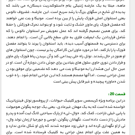
ماهه، مبتلا به یک عارضه ژنتیکی بنام «استئوکندریت دیسکان» می باشد که
پدیده ای شایع در سگهای بزرگ با رشد سریع است. این عارضه، غضروف تالوس
یعنی استخوان اصلی قوزک پایش را از بین برده است. مونیکا و بنت نمی خواهند
که مفصل قوزک پای ماوزر خشک و ثابت شود و او بتواند تحرک قوزکش را حفظ
کند. برای همین تصمیم گرفته اند که عمل تعویض سر استخوان تالوس را که
شامل قراردادن یک ایمپلنت فلزی به جای سطح بالایی آن است، را انجام دهند.
برای دسترسی به قسمتهای آسیب دیده، باید استخوان را ببرند تا بتوانند مفصل
قوزک پا را باز کنند، اما در مورد ماوزر این کار امکان پذیر نیست، چون استخوان های
او هنوز در حال رشدند. نوئل راه حلی پیدا می کند و آن بریدن رباط قوزک پای ماوزر
و قرار دادن توری حاوی سلول های بنیادین برای جوش دادن دوباره آن است. او در
عین حال این هشدار را به مونیکا و بنت می دهد که تضمینی برای موفق بودن
عمل جراحی نیست. اما آنها مصمم هستند که این جراحی انجام شود. راه خوب
شدن «ماوزر» پیچیده و غیر قابل پیش بینی است
قسمت 20 :
در این برنامه ویژه کریسمس سوپر کلینیک حیوانات، از پروفسور نوئل فیتزپاتریک
خواسته شده است که به یک مهمان غیرعادی، یعنی یک جوجه پنگوئن هومبولت
با پایی خیلی ناراحت، کمک کند. «وال-ئی» از پارک سیاحتی لانگ لیت آمده و پدر و
مادرش را از دست داده است. نگهبانان پنگوئن، لوسی و جورجیا از زمان تولد وال-
ئی از او نگهداری کرده اند و خیلی زود متوجه شدند که پای او شکل عادی ندارد و
به همین علت برای انجام عمل جراحی به کلینیک فرستاده شده است. برای