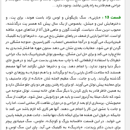
جراحی هم قادر به راه رفتن نباشد، وجود دارد…
قسمت 13 :
«بارنی»، سگ بازیگوش و لوس نژاد باست هوند، برای پِت، و
دخترهایش لین و میشل، بخصوص از یک سال پیش که همسر پت درگذشته،
محبوب ترین سگ دنیاست. گوشت گوزن و ماهی قزل آلا از غذاهای مورد علاقه
او است. اما اخیرا بارنی از ضعف در پاهای عقبش رنج می برد. دخترها او را به کلینیک
فیتزپاتریک می آورند و در آنجا متخصص اعصاب، کلیر راسبریج، متوجه مشکلی در
گردن او می شود. معاینات بعدی نشان می دهد ستون مهره ها فشار شدیدی به
نخاع وارد می کند و برای حل این مشکل، پرفسور نوئل فیتزپاتریک باید یک جراحی
خطرناک با استفاده از قطعاتی که با چاپ سه بعدی بدست می آیند و در هیچ جای
دیگر دنیا وجود ندارد، را انجام دهد. پت و دخترها خیلی نگرانند اما آنها مصمم
هستند که سلامت کامل بارنی را به او برگرداند و با هم دوباره به روزهای خوب
گذشته برگردند. راب و جانت، سگ عظیم الجثه شان «تانک» از نژاد ماستیف را
برای معاینه پیش نوئل می آورند. او برای راه رفتن روی هر دو پای جلو مشکل دارد و
به همین خاطر قادر به بازی کردن با دیگر سگ های خانه نیست. نوئل متوجه می
شود که تانک مبتلا به آرتروز است و باید هر دو زانویش عمل شود. مراقبت از سگ
محبوبشان، پرستاری از او بعد از جراحی و در دوران نقاهت کار سختی است، اما راب
و جانت با عشق این کار را انجام می دهند. آنها هر کاری که لازم باشد می کنند تا
جاییکه در طول این هفته ها برای اینکه تانک تنها نباشد، جانت هم در طبقه پایین
می خوابد. در این قسمت «افسانه بزرگ و کوچک»، ماوس، سگ مینیاتور پیچر
برای دیدن دکتر رزیدنت، «پادریگ» به کلینیک می آید. پای این سگ لوس و