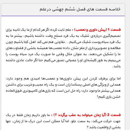
دنیای خوراکی ها
خلاصه قسمت های فصل ششم جهشی در علم
زمین شناسی / محیط زیست
سازه/ معماری/ مهندسی
قسمت 1 (پیش داوری و تعصب) :
علم ثابت کرده اگر هر کدام از ما یک ثانیه برای
تصمیم‌گیری درباره‌ی شلیک به یک فرد مسلح وقت داشته باشیم، بیشتر ما به
سرگرمی
یک فرد سیاه‌پوست شلیک می‌کنیم… تفاوتی هم نمی‌کند اهل کجا باشیم چون
شناخت کودکان
مطالعه و تصویربرداری از مغز نشان داده تعصب‌ها همیشه بخشی از قضاوت‌های
ما را تشکیل می‌دهند. به عنوان مثال وقتی ما صورت یک مرد سیاه پوست را
طبیعت
می‌بینیم به طور کلیشه‌ای او را عصبانی تصور می‌کنیم حتا اگر حالت عادی داشته
باشد.
علم و فناوری
فرهنگ / هنر
اما برای برطرف کردن این پیش داوری‌ها و تعصب‌ها امیدی هم وجود دارد:
همدلی از ویژگی‌های اصلی پستانداران است و یک راه عجیب‌وغریب برای داشتن
کیهان / نجوم
همدلی بیشتر ما وجود دارد: راه حل این است که بازی‌های کامپیوتری فوق‌العاده
خشن بازی کنیم!
گردشگری
ماورایی
قسمت 2 (آیا زمان میتواند به عقب برگردد ؟) :
ما باور داریم زمان فقط در یک
مسابقات / ورزشی
جهت حرکت می‌کند: به سمت جلو. اما آیا ممکن است این درک ما از زمان، تنها
بخشی از واقعیت باشد؟