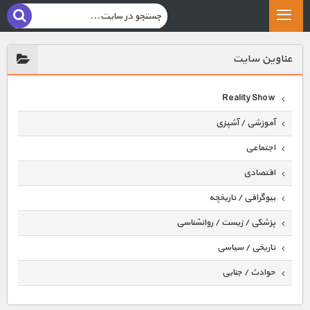
عناوين سايت
Reality Show
آموزشی / آشپزی
اجتماعی
اقتصادی
بیوگرافی / تاریخچه
پزشکی / زیست / روانشناسی
تاریخی / سیاسی
حوادث / جنایی
حیوانات