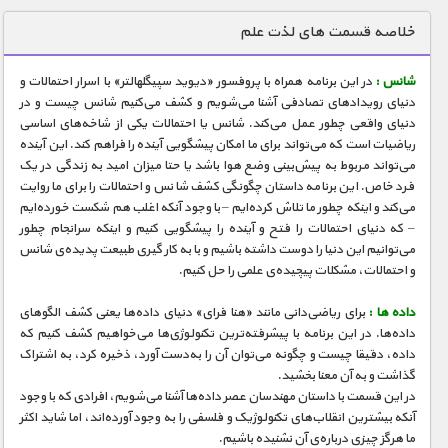
دنیای خوراکی ها
خلاصه قسمت های لذت علم
زمین شناسی / محیط زیست
شانس :
در این برنامه همراه با پروفسور «دیوید سپیگلهالتر» با اسرار احتمالات و
سازه/ معماری/ مهندسی
دنیای رویدادهای تصادفی آشنا می‌شویم و کشف می‌کنیم شانس چیست و در
دنیای واقعی چطور عمل می‌کند. شانس یا احتمالات یکی از شاخه‌های اساسی
سرگرمی
ریاضیات است که می‌تواند برای ما امکان پیشگویی آینده را فراهم کند. این آینده
شناخت کودکان
می‌تواند مربوط به پیش‌بینی وضع هوا باشد یا حتا میزان امید به زندگی در یک
فرد خاص. این برنامه داستان چگونگی کشف شانس و احتمالات را برای ما روایت
طبیعت
می‌کند و اینکه چطور ما تلاش کرده‌ا‌یم – با وجود آنکه اغلب هم شکست خورده‌ایم
– که دنیای احتمالات را فتح و آینده را پیشگویی کنیم و اینکه سرانجام چطور
علم و فناوری
می‌توانیم این دنیا را دوست داشته باشیم و با به کار گیری طبیعت پدیده‌ی شانس
فرهنگ / هنر
و احتمالات، مشکلات پیچیده‌ی علمی را حل کنیم.
کیهان / نجوم
داده ها :
برای ریاضی‌دانی مانند «هنا فرای» دنیای داده‌ها یعنی کشف الگوهای
داده‌ها. در این برنامه با پیشرفته‌ترین تکنولوژی‌ها می‌خواهیم کشف کنیم که
گردشگری
داده، دقیقا چیست و چگونه می‌توان آن را به‌دست آورد، ذخیره کرد، به اشتراک
گذاشت و به آن معنا بخشید.
ماورایی
در این قسمت با داستان مهندسان عصر داده‌ها آشنا می‌شویم، افرادی که با وجود
مسابقات / ورزشی
آنکه بیشترین انقلاب‌های تکنولوژیک و فلسفی را به وجود آورده‌اند، اما شاید اکثر
ما هرگز چیزی درباره‌ی آن نشنیده باشیم.