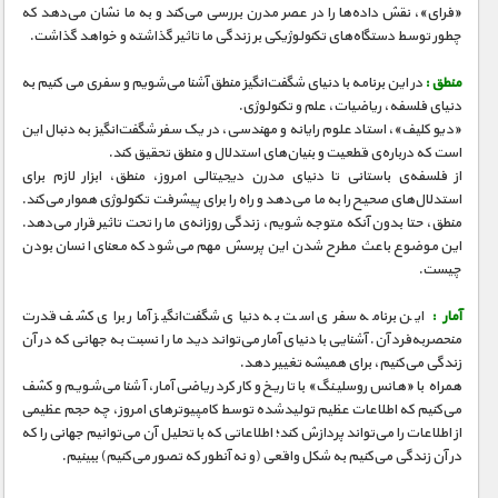
مستند های اختصاصی
«فرای»، نقش داده‌ها را در عصر مدرن بررسی می‌کند و به ما نشان می‌دهد که
چطور توسط دستگاه‌های تکنولوژیکی بر زندگی ما تاثیر گذاشته و خواهد گذاشت.
منطق :
در این برنامه با دنیای شگفت‌انگیز منطق آشنا می‌شویم و سفری می کنیم به
دنیای فلسفه، ریاضیات، علم و تکنولوژی.
«دیو کلیف»، استاد علوم رایانه و مهندسی، در یک سفر شگفت‌انگیز به دنبال این
است که درباره‌ی قطعیت و بنیان‌های استدلال و منطق تحقیق کند.
از فلسفه‌ی باستانی تا دنیای مدرن دیجیتالی امروز، منطق، ابزار لازم برای
استدلال‌های صحیح را به ما می‌دهد و راه را برای پیشرفت تکنولوژی هموار می‌کند.
منطق، حتا بدون آنکه متوجه شویم، زندگی روزانه‌ی ما را تحت تاثیر قرار می‌دهد.
این موضوع باعث مطرح شدن این پرسش مهم می‌شود که معنای انسان بودن
چیست.
آمار :
این برنامه سفری است به دنیای شگفت‌انگیز آمار برای کشف قدرت
منحصر‌به‌فرد آن. آشنایی با دنیای آمار می‌تواند دید ما را نسبت به جهانی که در آن
زندگی می‌کنیم، برای همیشه تغییر دهد.
همراه با «هانس روسلینگ» با تاریخ و کارکرد ریاضی آمار، آشنا می‌شویم و کشف
می‌کنیم که اطلاعات عظیم تولیدشده توسط کامپیوترهای امروز، چه حجم عظیمی
از اطلاعات را می‌تواند پردازش کند؛ اطلاعاتی که با تحلیل آن می‌توانیم جهانی را که
در آن زندگی می‌کنیم به شکل واقعی (و نه آنطور که تصور می‌کنیم) ببینیم.