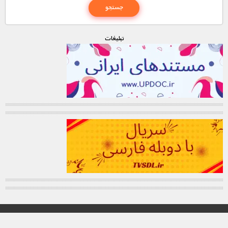
تبليغات
© تمامی حقوق این وب سایت برای "MNDL" محفوظ میباشد.