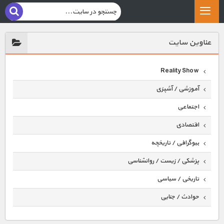
عناوين سايت
Reality Show
آموزشی / آشپزی
اجتماعی
اقتصادی
بیوگرافی / تاریخچه
پزشکی / زیست / روانشناسی
تاریخی / سیاسی
حوادث / جنایی
حیوانات