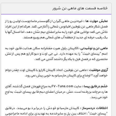
دنیای خوراکی ها
خلاصه قسمت های ماهی تن شرور
زمین شناسی / محیط زیست
نمایش مهارت ها :
خبره‌ترین ماهی گیران از گلوسستر ماساچوست اولین روز از
سازه/ معماری/ مهندسی
فصل شکار ماهی تن بلوفین اقیانوس شمالی را آغاز می کنند. هرکدام از این افراد
تلاش می کنند توانایی های خود را به سایر اعضای تیم نشان دهد، اما امسال آنها با
سرگرمی
یک رقیب حرفه ای جدید از منطقه آب های شمالی هم روبرو هستند.
شناخت کودکان
ماهی تن و نوشیدنی : ا
کاپیتان پاول هبرت مفتخرانه سکان هدایت قایق خود به
طبیعت
اسم “پیسای خبیث” را به عهده دارد. تی جی اوت و دیو کارارو هم پس از تنش
مختصری که در فصل قبل با یکدیگر داشتند آشتی می کنند.
علم و فناوری
فرهنگ / هنر
آرزوی موفقیت :
ماهی تن بلوفین. اتحاد کاپیتان کارارو با کاپیتان اوت چقدر دوام
خواهد آورد؟ اوضاع برای کاپیتان مارسیانو به خوبی پیش نمی رود.
کیهان / نجوم
خشم در قایق پیسا :
سایت FV-Tuna.com به سراغ قهرمان فصل گذشته، آقای
گردشگری
هارد مرچاندیز رفته است. تنش در میان اعضای تیم قایق پیسای خبیث به اوج
خود می رسد.
ماورایی
مسابقات / ورزشی
اختلافات دردسرساز :
کاپیتان مارسیانو خودش را در برابر دیو می‌بیند. در قایق
“پیسای خبیث”، اختلاف بین پل و سایرخدمه به تهدیدی برای ادامه ماجراجویی