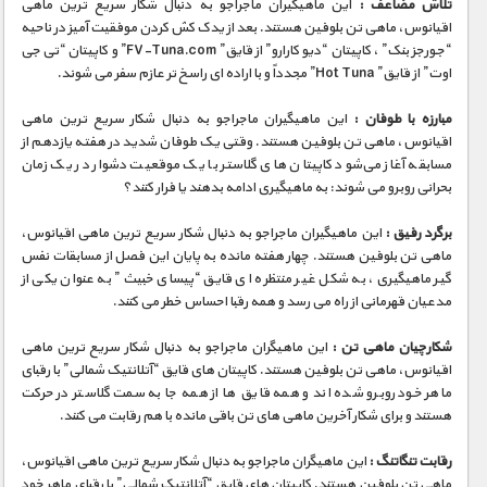
تلاش مضاعف :
این ماهیگیران ماجراجو به دنبال شکار سریع ترین ماهی
اقیانوس، ماهی تن بلوفین هستند. بعد از یدک کش کردن موفقیت آمیز در ناحیه
“جورجز بنک” ، کاپیتان “دیو کارارو” از قایق” FV-Tuna.com” و کاپیتان “تی جی
اوت” از قایق” Hot Tuna” مجدداً و با اراده ای راسخ تر عازم سفر می شوند.
مبارزه با طوفان :
این ماهیگیران ماجراجو به دنبال شکار سریع ترین ماهی
اقیانوس، ماهی تن بلوفین هستند. وقتی یک طوفان شدید در هفته یازدهم از
مسابقه آغاز می‌شود کاپیتان های گلاستر با یک موقعیت دشوار در یک زمان
بحرانی روبرو می شوند: به ماهیگیری ادامه بدهند یا فرار کنند؟
برگرد رفیق :
این ماهیگیران ماجراجو به دنبال شکار سریع ترین ماهی اقیانوس،
ماهی تن بلوفین هستند. چهار هفته مانده به پایان این فصل از مسابقات نفس
گیر ماهیگیری، به شکل غیر منتظره ای قایق “پیسای خبیث” به عنوان یکی از
مدعیان قهرمانی از راه می رسد و همه رقبا احساس خطر می کنند.
شکارچیان ماهی تن :
این ماهیگران ماجراجو به دنبال شکار سریع ترین ماهی
اقیانوس، ماهی تن بلوفین هستند. کاپیتان های قایق “آتلانتیک شمالی” با رقبای
ماهر خود روبرو شده اند و همه قایق ها از همه جا به سمت گلاستر در حرکت
هستند و برای شکار آخرین ماهی های تن باقی مانده با هم رقابت می کنند.
رقابت تنگاتنگ :
این ماهیگران ماجراجو به دنبال شکار سریع ترین ماهی اقیانوس،
ماهی تن بلوفین هستند. کاپیتان های قایق “آتلانتیک شمالی” با رقبای ماهر خود