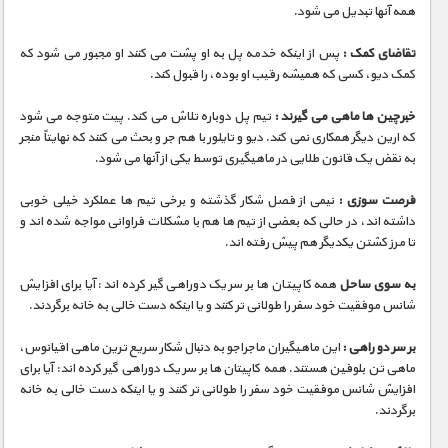
مستند های اختصاصی
همه آنها تبدیل می شود.
تقاضای کمک :
پس از اینکه خدمه پل به او پشت می کنند او مجبور می شود که
کمک دیو، کسی که همیشه رقیب او بوده، را قبول کند.
خبرچین ها ماهی می گیرند :
تیم پل دوباره تلاش می کند. پیت متوجه می شود
که ارین دیگر همکاری نمی کند. دیو و تایلور با هم جر و بحث می کنند که نهایتاً منجر
به نقض یک قانون طلایی در ماهیگیری توسط یکی از آنها می شود.
فرصت سوزی :
نیمی از فصل شکار گذشته و برخی تیم ها عملکرد خیلی خوبی
داشته اند، در حالی که بعضی از تیم ها هم با مشکلات فراوانی مواجه شده اند و
تا مرز کشتن یکدیگر هم پیش رفته اند.
به سوی ساحل
همه کاپیتان ها بر سر یک دوراهی گیر کرده اند: آیا برای افزایش
شانس موفقیت خود سفر را طولانی تر کنند و یا اینکه دست خالی به خانه برگردند.
بر سر دو راهی :
این ماهیگیران ماجراجو به دنبال شکار سریع ترین ماهی اقیانوس،
ماهی تن بلوفین هستند. همه کاپیتان ها بر سر یک دوراهی گیر کرده اند: آیا برای
افزایش شانس موفقیت خود سفر را طولانی تر کنند و یا اینکه دست خالی به خانه
برگردند.