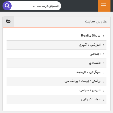
عناوين سايت
Reality Show
آموزشی / آشپزی
اجتماعی
اقتصادی
بیوگرافی / تاریخچه
پزشکی / زیست / روانشناسی
تاریخی / سیاسی
حوادث / جنایی
حیوانات