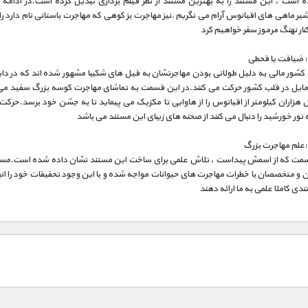
 است ، این مستند را به بهترین مستند از نظر فیلم برداری تبدیل کرده است.در ادامه ب
ر ماهی های اقیانوس آرام می نگریم .نیز مهاجرت بز کوهی که مهاجرت باستانی نام دارد ر
کنار نهنگ مرموز سفر خواهیم کرد
کشور مالی به دلیل طولانی بودن مهاجرتشان به فیل های شکیبا مشهور شده اند که در دایر
طر 300 مایل در قلب کشور حرکت می کنند.در این قسمت به تماشای مهاجرت کوسه بزرگ سفید م
هزاران کیلومتر از اقیانوس را از هاوایی تا مکزیک می پیماید تا به جشن خود برسد.حرک
 نور خورشید را دنبال می کنند از صحنه های زیبای این مستند می باشد
سمت که از اسمش پیداست ، تلاش علمی برای ساخت این مستند نشان داده شده است.مس
 و متخصصان با خطرات مهاجرت های حیوانات مواجه شده و با این وجود تحقیقات خود را ان
تندی کاملا علمی به ما ارائه دهند