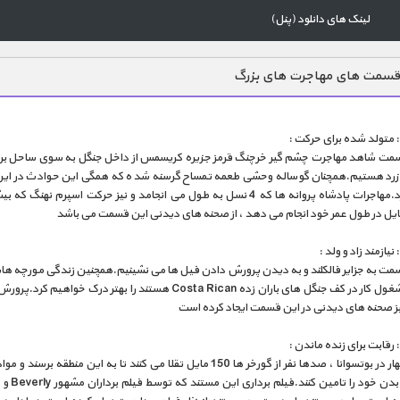
لینک های دانلود (پنل)
قسمت های مهاجرت های بزرگ
سمت شاهد مهاجرت چشم گیر خرچنگ قرمز جزیره کریسمس از داخل جنگل به سوی ساحل برای
 زرد هستیم.همچنان گوساله وحشی طعمه تمساح گرسنه شده که همگی این حوادث در ا
وجود دارد.مهاجرات پادشاه پروانه ها که 4 نسل به طول می انجامد و نیز حرکت اسپرم نهنگ
ایل در طول عمر خود انجام می دهد ، از صحنه های دیدنی این قسمت می باشد
سمت به جزایر فالکلند و به دیدن پرورش دادن فیل ها می نشینیم.همچنین زندگی مورچه های
سختی مشغول کار در کف جنگل های باران زده Costa Rican هستند را بهتر درک خواهیم ک
نیز صحنه های دیدنی در این قسمت ایجاد کرده است
هر سال بهار در بوتسوانا ، صدها نفر از گورخر ها 150 مایل تقلا می کنند تا به این منطقه بر
مو