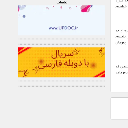
ه مبارزه
تبليغات
ا خواهیم
ه ای به
ی نشینیم
ت چترهای
تندی که
جام داده