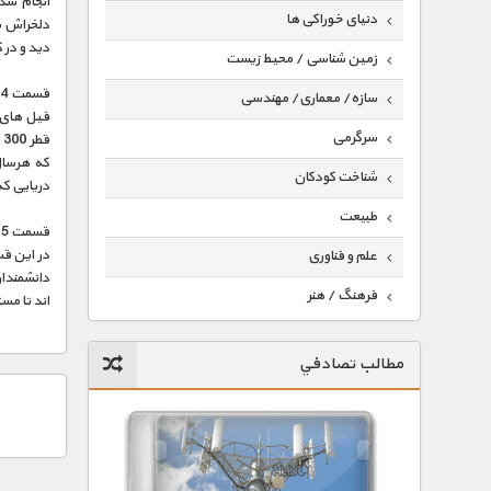
انجام شده
دنیای خوراکی ها
دلخراش شی
دید و در 
زمین شناسی / محیط زیست
قسمت 4 : ضیافت یا قحطی
سازه/ معماری/ مهندسی
فیل های 
سرگرمی
ق
که هرسال 
شناخت کودکان
دریایی که
طبیعت
قسمت 5 :علم مهاجرت بزرگ
در این ق
علم و فناوری
دانشمندان
فرهنگ / هنر
اند تا مس
کیهان / نجوم
مطالب تصادفي
گردشگری
ماورایی
مسابقات / ورزشی