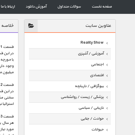
صفحه نخست
سوالات متداول
آموزش دانلود
ارتباط با ما
عناوين سايت
خلاصه 
Reality Show
قسمت 1 : متولد شده برای حرکت :
در این ق
آموزشی / آشپزی
با مورچه
اجتماعی
میلیون م
اقتصادی
قسمت 2 : نیازمند زاد و ولد :
بیوگرافی / تاریخچه
در این ق
پزشکی / زیست / روانشناسی
استرالیا 
تاریخی / سیاسی
قسمت 3 : رقابت برای زنده ماندن :
حوادث / جنایی
حیوانات