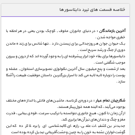
دنیای خوراکی ها
خلاصه قسمت های نبرد دایناسور ها
زمین شناسی / محیط زیست
سازه/ معماری/ مهندسی
آخرین بازماندگان :
در دنیای جانوران مخوف , کوچک بودن یعنی در هر لحظه با
خطری مواجه شدن .
سرگرمی
یک حیوان جوان هر روزجدالی برای زیستن دارد . تنها شانس برای زنده ماندن
شناخت کودکان
دوری از جنگ و رشد سریع است .
دایناسورها برای بقاء خود ابزار پیشرفته ای را به وجود آورده اند که از درون و بیرون
طبیعت
موجب شگفتی است .
بعد از شصت و پنج میلیون سال آخرین تکنولوژی تصویرسازی استخوان , عضله و
علم و فناوری
پوست را دوباره لایه لایه می کند تا اسرار بزرگترین داستان موفقیت طبیعت را آشکا
فرهنگ / هنر
سازد .
کیهان / نجوم
شکارچیان تمام عیار :
در دوره‌ی کرتاسه، ماشین‌های قاتلی با اندازه‌های مختلف
گردشگری
بوجود می‌آیند، که البته همه غول‌پیکر هستند.
از آن زمان تا کنون، هیچ جانوری نتوانسته با ترکیب سرعت، قوه‌ی بینایی، قدرت
ماورایی
مغز و چنگ و دندان‌های تیز آن‌ها برابری کند.
مسابقات / ورزشی
جدیدترین کشفیات علمی، رازهای کالبد‌شناسی‌‌ای را برملا کرده که این
گوشت‌‌خواران تشنه‌ به خون را به چنین وحشت‌آفرینانی تبدیل کرده بوده است