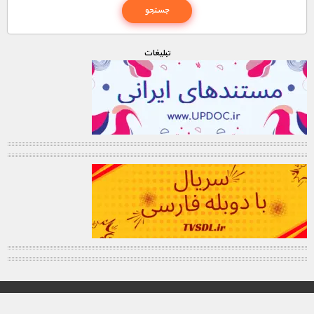
تبليغات
© تمامی حقوق این وب سایت برای "MNDL" محفوظ میباشد.