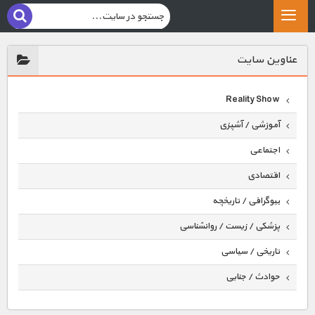
عناوين سايت
Reality Show
آموزشی / آشپزی
اجتماعی
اقتصادی
بیوگرافی / تاریخچه
پزشکی / زیست / روانشناسی
تاریخی / سیاسی
حوادث / جنایی
حیوانات