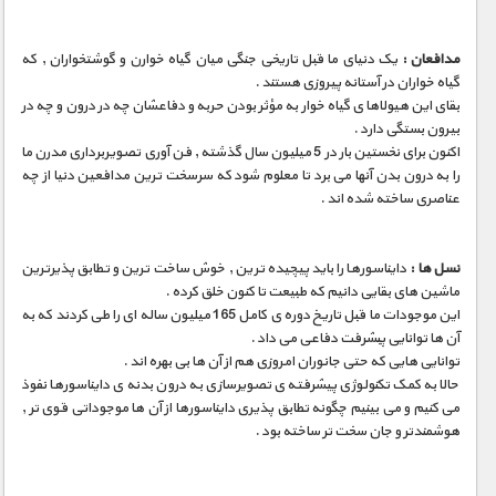
مستند های اختصاصی
مدافعان :
یک دنیای ما قبل تاریخی جنگی میان گیاه خوارن و گوشتخواران , که
گیاه خواران در آستانه پیروزی هستند .
بقای این هیولاها ی گیاه خوار به مؤثر بودن حربه و دفاعشان چه در درون و چه در
بیرون بستگی دارد .
اکنون برای نخستین بار در 5 میلیون سال گذشته , فن آوری تصویربرداری مدرن ما
را به درون بدن آنها می برد تا معلوم شود که سرسخت ترین مدافعین دنیا از چه
عناصری ساخته شده اند .
نسل ها :
دایناسورها را باید پیچیده ترین , خوش ساخت ترین و تطابق پذیرترین
ماشین های بقایی دانیم که طبیعت تا کنون خلق کرده .
این موجودات ما قبل تاریخ دوره ی کامل 165 میلیون ساله ای را طی کردند که به
آن ها توانایی پبشرفت دفاعی می داد .
توانایی هایی که حتی جانوران امروزی هم از آن ها بی بهره اند .
حالا به کمک تکنولوژی پیشرفته ی تصویرسازی به درون بدنه ی دایناسورها نفوذ
می کنیم و می بینیم چگونه تطابق پذیری دایناسورها از آن ها موجوداتی قوی تر ,
هوشمندتر و جان سخت تر ساخته بود .