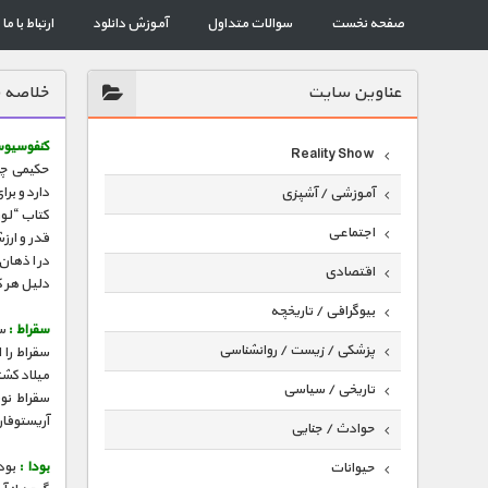
صفحه نخست
سوالات متداول
آموزش دانلود
ارتباط با ما
عناوين سايت
خلاصه ق
کنفوسیو
Reality Show
حکیمی چین
دارد و بر
آموزشی / آشپزی
کتاب “لو
اجتماعی
قدر و ار
در اذهان
اقتصادی
دلیل هر ک
بیوگرافی / تاریخچه
سقراط :
پزشکی / زیست / روانشناسی
میلاد کش
تاریخی / سیاسی
سقراط نو
آریستوفان
حوادث / جنایی
بودا :
بود
حیوانات