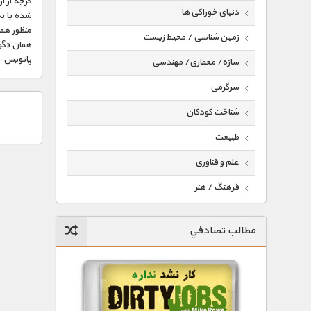
گرچه از آ
دنیای خوراکی ها
منظور هما
زمین شناسی / محیط زیست
همان «گوت
پانویس
سازه/ معماری/ مهندسی
سرگرمی
شناخت کودکان
طبیعت
علم و فناوری
فرهنگ / هنر
کیهان / نجوم
مطالب تصادفي
گردشگری
ماورایی
مسابقات / ورزشی