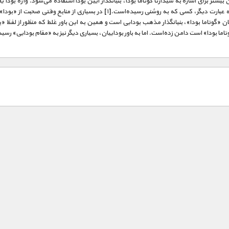
ن بیشتر برای اشاره به سیذارتا گوتاما بودا، بنیانگذار آیین بودا استفاده می‌شود. واژه بودا یع
شده یا به عبارت دیگر، کسی که به روشنی رسیده‌است.[۱] در بسیاری از منابع وقتی صحبت
ن «گوتاما بودا»، بنیانگذار مذهب بودایی است و همین به این باور غلط که منظور از لفظ «بو
اما بودا» است دامن زده‌است. اما به باور بوداییان، بسیاری دیگر نیز به «مقام بودایی» رسید