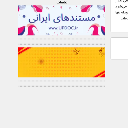
نی بیدار
تبليغات
 از «بودا» می‌شود
دا» تنها
ه‌اند.