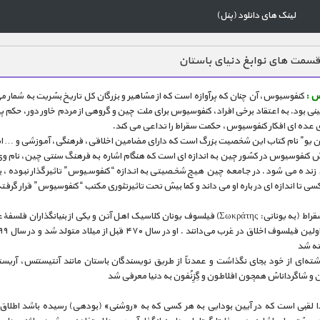
لینک های دانلود (پنل)
سمت های نوابغ دنیای باستان
س :
کنفوسیوس، آن چنان که پرآوازه است که از مشاهیر و بزرگان کل تاریخ بشریت به شمار می
ی بود. به اعتقاد برخی افراد، کنفوسیوس برای ملت چین و گروهی از مردم خاور دور، حکم پیا
ای عده ای افکار کنفوسیوس، حکمت سقراط را تداعی می کند.
ن یو” نام کتاب این شخصیت بزرگ است که دارای مضامین اخلاقی، فرهنگی، آموزشی و … 
زش کنفوسیوس در کشور چین به اندازه ای است که هنگام اشاره به فرهنگ سنتی چین، نام وی
 زنده می شود. در جامعه چین هیچ شخصیتی به اندازه “کنفوسیوس” تاثیرگذار نبوده، 
سی تا اندازه ای در باره او می داند و کما بیش تحت تاثیرتئوری مکتب “کنفوسیوس” قرار گرف
سقراط (به یونانی: Σωκράτης) فیلسوف یونان کلاسیک اهل آتن و یکی از بنیانگذاران فلسف
ته شد
شته‌ای از خود بجای نگذاشت و عمدتاً از طریق نویسندگان باستان مانند آنتیستنس، آریس
 و شاگرداناش همچون افلاطون و گِزِنُفون به دنیا معرفی شد
ا لقبی است که در آیین بودایی به هر کسی که به «روشنی» (بودهی) رسیده باشد اطلاق