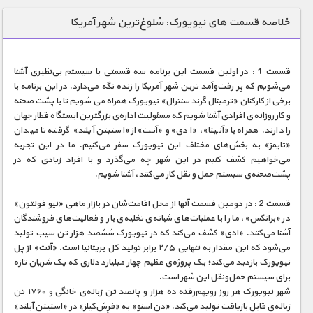
دنیای خوراکی ها
خلاصه قسمت های نیویورک: شلوغ‌ترین شهر آمریکا
زمین شناسی / محیط زیست
سازه/ معماری/ مهندسی
قسمت 1 : در اولین قسمت این برنامه سه قسمتی با سیستم بی‌نظیری آشنا
می‌شویم که پر رفت‌و‌آمد ترین شهر آمریکا را زنده نگه می‌دارد. در این برنامه با
سرگرمی
برخی از کارکنان «ترمینال گرند سنترال» نیویورک همراه می شویم تا با پشت صحنه
شناخت کودکان
و کار روزانه‌ی افرادی آشنا شویم که مسئولیت اداره‌ی بزرگترین ایستگاه قطار جهان
را دارند. همراه با «آنیتا»، «ادی» و «آنت» از «استیتن آیلند» گرفته تا میدان
طبیعت
«تایمز» به بخش‌های مختلف این نیویورک سفر می‌کنیم. ما در این تجربه
می‌خواهیم کشف کنیم در این شهر چه می‌گذرد و با افراد زیادی که در
علم و فناوری
پشت‌صحنه‌ی سیستم حمل و نقل کار می‌کنند، آشنا شویم.
فرهنگ / هنر
قسمت 2 : در دومین قسمت آنها از محل اقامت‌شان در بازار ماهی «نیو فولتون»
کیهان / نجوم
در «برانکس»، ما را با عملیات‌های شبانه‌ی تخلیه‌ی بار و فعالیت‌های فروشندگان
آشنا می‌کنند. «ادی» کشف می‌کند که در نیویورک ششصد هزار تن سیب تولید
گردشگری
می‌شود که این مقدار به تنهایی ۲/۵ برابر تولید کل بریتانیا است. «آنت» از پل
نیویورک بازدید می‌کند؛ یک پروژه‌ی عظیم چهار میلیارد دلاری که یک شریان تازه
ماورایی
برای سیستم حمل‌ونقل این شهر است.
مسابقات / ورزشی
شهر نیویورک هر روز رویهم‌رفته ده هزار و پانصد تن زباله‌ی خانگی و ۱۷۶۰ تن
زباله‌ی قابل بازیافت تولید می‌کند. «دن اسنو» به «فرِش‌کیلز» در «استیتن آیلند»