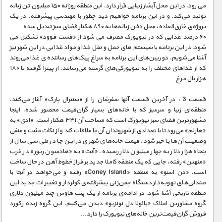
مستند های اختصاصی
می رود. در این محل آبشار زیبایی قرار دارد. این منطقه روزانه ۱۵۰ میلیون تن زباله
تولید می‌کند. و در این برنامه خواهیم دید چطور با مهندسی پیشرفته، در یک
پروژه‌ی خارق‌العاده، محل دفن زباله‌ها به ۸۹۰ هکتار فضای سبز تبدیل شده…
۶۰ درصد غذایی که در نیویورک مصرف می شود از «فست فوود» تشکیل می
شود. در این برنامه با سیستم های حمل و نقل غذا و مواد غذایی در این شهر نیز
آشنا می‌شویم. دو ربین‌های این برنامه به سراغ پیک‌های رساننده ی غذا می‌روند
که از غذاهای مختلف را به نیویورکی‌های گرسنه می‌رسانند. از پیتزا گرفته تا ۱۸۰
هزار بال مرغ…
قسمت 3 : در آخرین قسمت آنها سفرشان را از «سنترال پارک» آغاز می‌کنند.
منطقه‌ای زیبا و سرسبز که با خانه‌های بسیار گران‌قیمت محصور شده. اینجا
مشهورترین فضای سبز نیویورک است که مساحت آن ۳۴۱ هکتار است. «ادی» به
«هارلم» می‌رود تا با تعدادی از شهروندان آن‌جا ملاقات کند و از نکات مثبت و منفی
وضعیت آن‌ها با خبر شود. قیمت خانه‌های شهری در این جا در طی سی سال از
پنجاه هزار دلار به چهار میلیون دلار رسیده. «آنت» به «هادسون ریور» در غرب
«منهتن» رفته، جایی که یک منطقه کاملا جدید بر فراز خطوط آهن در حال ساخت
است. «دن اسنو» به منطقه «Coney Island» رفته و می‌خواهد در آنجا با
صندلی‌های تهویه‌دار دستگاه چمن‌زنی پیشرفته‌ی کولردار و تغییرات جدید این
منطقه تاریخی آشنا شود. در ادامه‌ی برنامه از یک پنت هاوس چند میلیون دلاری
گروه مشاورین املاک «پائولا دل نونزیو» دیدن می‌کنیم. این گروه زبده رکورد
فروش گران‌قیمت‌ترین خانه‌های نیویورک را دارد…