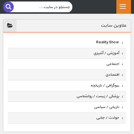
عناوين سايت
Reality Show
آموزشی / آشپزی
اجتماعی
اقتصادی
بیوگرافی / تاریخچه
پزشکی / زیست / روانشناسی
تاریخی / سیاسی
حوادث / جنایی
حیوانات