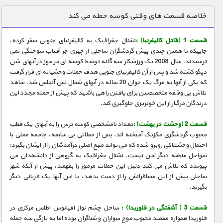
دنیای خوراکی ها
خلاصه قسمت های وقتی کوسه حمله می کند
زمین شناسی / محیط زیست
قسمت 1 (قاتل کالیفرنیا) :
نشنال جغرافیک به کالیفرنیای جنوبی سفر کرده،
سازه/ معماری/ مهندسی
جاییکه تا همین چندی پیش گردشگران ساحلی از چیزی جز آفتاب سوختگی نمی
ترسیدند. سال 2008 یک ورزشکار سه گانه توسط کوسه ای مرموز در آبهای سَن
سرگرمی
دیِگو کشته شد و پس از آن کالیفرنیای جنوبی هدف حملات وحشیانه ای قرار گرفت
شناخت کودکان
که یکی از آنها به مرگ یک جوان 20 ساله در آبهای شمال لس آنجلس شد. شاهد
تلاش بی وقفه متخصصین برای یافتن راهی باشید که پیش از حمله مجدد این
طبیعت
درندگان مرگبار از این خونریزی جلوگیری کند.
علم و فناوری
قسمت 2 (وحشت در بهشت) :
تعداد نامشخصی کوسه ترس را به آبهای یک قطب
فرهنگ / هنر
محبوب گردشگری مکزیک آمیخته اند. پس از حملاتی بی سابقه، جامعه محلی با
احتمال وحشتناکی روبرو شده که می تواند منبع اصلی درآمدشان را از ایشان بگیرد:
کیهان / نجوم
سواحل منطقه دیگر امن نیست. نشنال جغرافیک به گروهی از دانشمندان می
پیوندد که تلاش می کنند دلیل این حملات مرموز را بفهمند، پیش از آنکه شهر
گردشگری
ساحلی بیش از این مسافرانش را از دست بدهد، یا این آبها یک قربانی دیگر
بگیرند.
ماورایی
مسابقات / ورزشی
قسمت 3 ( آشفتگی در فلوریدا) :
ساحل چشم نواز اقیانوس اطلس مرکزی در
فلوریدا همواره مقصد محبوب موج سواران و شناگران بوده اما به تازگی سه حمله