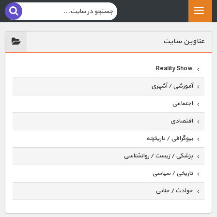
عناوين سايت
Reality Show
آموزشی / آشپزی
اجتماعی
اقتصادی
بیوگرافی / تاریخچه
پزشکی / زیست / روانشناسی
تاریخی / سیاسی
حوادث / جنایی
حیوانات