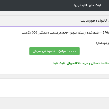
لینک های دانلود (پنل)
 خانواده فورسایت
12000 تومان – دانلود کل سریال
استان و خرید DVD سریال (کلیک کنید)