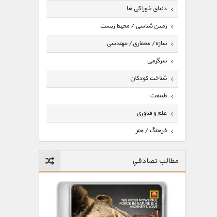
دنیای خوراکی ها
زمین شناسی / محیط زیست
سازه/ معماری/ مهندسی
سرگرمی
شناخت کودکان
طبیعت
علم و فناوری
فرهنگ / هنر
کیهان / نجوم
مطالب تصادفي
گردشگری
ماورایی
مسابقات / ورزشی