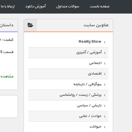
صفحه نخست
سوالات متداول
آموزش دانلود
ارتباط با ما
عناوين سايت
داستان
کیفیت : 576p — ضبط شده از شبکه منوتو –حجم هر قسمت : میانگین 300 مگابایت
Reality Show
قسمت 5 وجود نداره
آموزشی / آشپزی
اجتماعی
اقتصادی
مشاهده خلاصه د
بیوگرافی / تاریخچه
پزشکی / زیست / روانشناسی
تاریخی / سیاسی
حوادث / جنایی
حیوانات