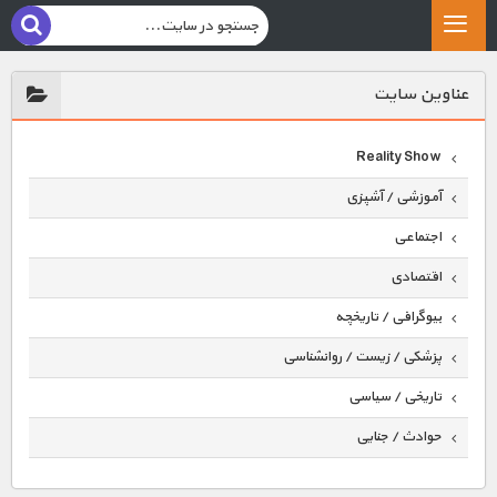
عناوين سايت
Reality Show
آموزشی / آشپزی
اجتماعی
اقتصادی
بیوگرافی / تاریخچه
پزشکی / زیست / روانشناسی
تاریخی / سیاسی
حوادث / جنایی
حیوانات