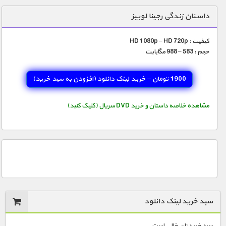
دنیای خوراکی ها
داستان زندگی رجینا لوییز
زمین شناسی / محیط زیست
کیفیت : HD 1080p – HD 720p
سازه/ معماری/ مهندسی
حجم : 583 – 988 مگابایت
سرگرمی
1900 تومان – خرید لینک دانلود (افزودن به سبد خريد)
شناخت کودکان
طبیعت
مشاهده خلاصه داستان و خرید DVD سریال (کلیک کنید)
علم و فناوری
فرهنگ / هنر
کیهان / نجوم
گردشگری
ماورایی
سبد خرید لینک دانلود
مسابقات / ورزشی
سبد خریدتان خالی است.