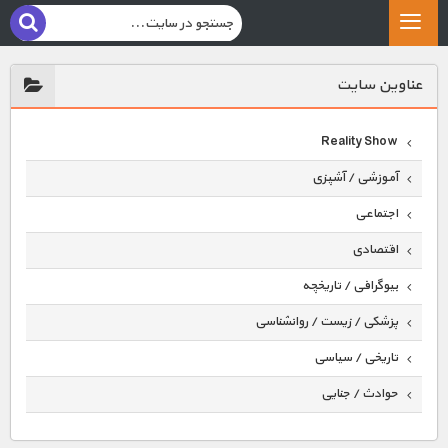
عناوين سايت
Reality Show
آموزشی / آشپزی
اجتماعی
اقتصادی
بیوگرافی / تاریخچه
پزشکی / زیست / روانشناسی
تاریخی / سیاسی
حوادث / جنایی
حیوانات