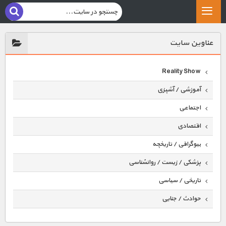
عناوين سايت
Reality Show
آموزشی / آشپزی
اجتماعی
اقتصادی
بیوگرافی / تاریخچه
پزشکی / زیست / روانشناسی
تاریخی / سیاسی
حوادث / جنایی
حیوانات