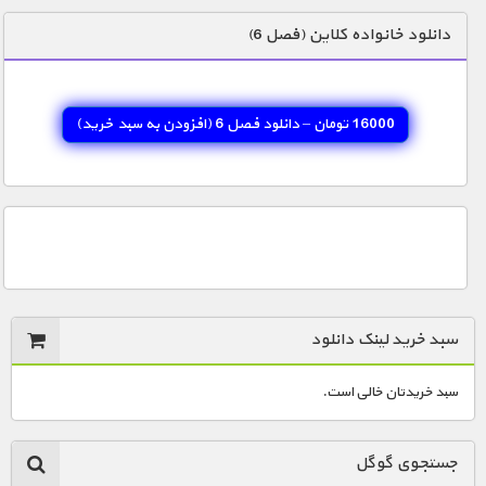
دنیای خوراکی ها
دانلود خانواده کلاین (فصل 6)
زمین شناسی / محیط زیست
سازه/ معماری/ مهندسی
16000 تومان – دانلود فصل 6 (افزودن به سبد خريد)
سرگرمی
شناخت کودکان
طبیعت
علم و فناوری
فرهنگ / هنر
کیهان / نجوم
سبد خرید لینک دانلود
گردشگری
سبد خریدتان خالی است.
ماورایی
مسابقات / ورزشی
جستجوی گوگل