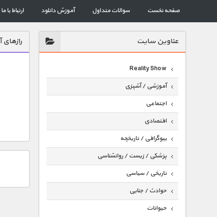
صفحه نخست
سوالات متداول
آموزش دانلود
ارتباط با ما
عناوين سايت
رازهای آ
Reality Show
آموزشی / آشپزی
اجتماعی
اقتصادی
بیوگرافی / تاریخچه
پزشکی / زیست / روانشناسی
تاریخی / سیاسی
حوادث / جنایی
حیوانات