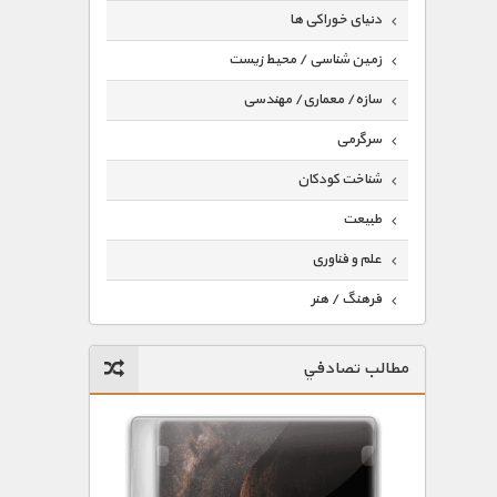
دنیای خوراکی ها
زمین شناسی / محیط زیست
سازه/ معماری/ مهندسی
سرگرمی
شناخت کودکان
طبیعت
علم و فناوری
فرهنگ / هنر
کیهان / نجوم
مطالب تصادفي
گردشگری
ماورایی
مسابقات / ورزشی