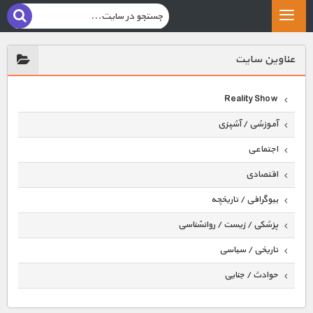
عناوين سايت
Reality Show
آموزشی / آشپزی
اجتماعی
اقتصادی
بیوگرافی / تاریخچه
پزشکی / زیست / روانشناسی
تاریخی / سیاسی
حوادث / جنایی
حیوانات