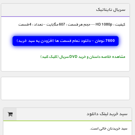
دنیای خوراکی ها
سریال تایتانیک
زمین شناسی / محیط زیست
کیفیت : HD 1080p — حجم هر قسمت : 607 مگابایت – تعداد : 4 قسمت
سازه/ معماری/ مهندسی
سرگرمی
7600 تومان – دانلود تمام قسمت ها (افزودن به سبد خريد)
شناخت کودکان
مشاهده خلاصه داستان و خرید DVD سریال (کلیک کنید)
طبیعت
علم و فناوری
فرهنگ / هنر
کیهان / نجوم
گردشگری
سبد خرید لینک دانلود
ماورایی
مسابقات / ورزشی
سبد خریدتان خالی است.