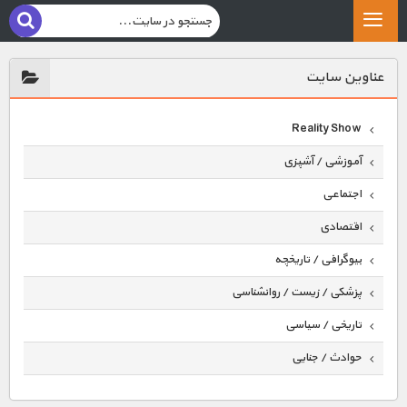
عناوين سايت
Reality Show
آموزشی / آشپزی
اجتماعی
اقتصادی
بیوگرافی / تاریخچه
پزشکی / زیست / روانشناسی
تاریخی / سیاسی
حوادث / جنایی
حیوانات