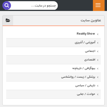
عناوين سايت
Reality Show
آموزشی / آشپزی
اجتماعی
اقتصادی
بیوگرافی / تاریخچه
پزشکی / زیست / روانشناسی
تاریخی / سیاسی
حوادث / جنایی
حیوانات