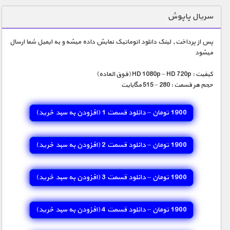
دنیای خوراکی ها
سریال پاپوش
زمین شناسی / محیط زیست
پس از پرداخت , لینک دانلود اتوماتیک نمایش داده میشه و به ایمیل شما ارسال
سازه/ معماری/ مهندسی
میشود
سرگرمی
کیفیت : HD 1080p – HD 720p (فوق العاده)
شناخت کودکان
حجم هر قسمت : 280 – 515 مگابایت
طبیعت
1900 تومان – دانلود قسمت 1 (افزودن به سبد خريد)
علم و فناوری
فرهنگ / هنر
1900 تومان – دانلود قسمت 2 (افزودن به سبد خريد)
کیهان / نجوم
گردشگری
1900 تومان – دانلود قسمت 3 (افزودن به سبد خريد)
ماورایی
1900 تومان – دانلود قسمت 4 (افزودن به سبد خريد)
مسابقات / ورزشی