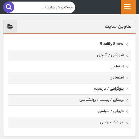
عناوين سايت
Reality Show
آموزشی / آشپزی
اجتماعی
اقتصادی
بیوگرافی / تاریخچه
پزشکی / زیست / روانشناسی
تاریخی / سیاسی
حوادث / جنایی
حیوانات