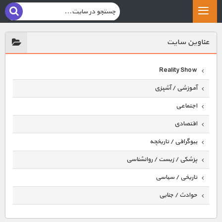
عناوين سايت
Reality Show
آموزشی / آشپزی
اجتماعی
اقتصادی
بیوگرافی / تاریخچه
پزشکی / زیست / روانشناسی
تاریخی / سیاسی
حوادث / جنایی
حیوانات