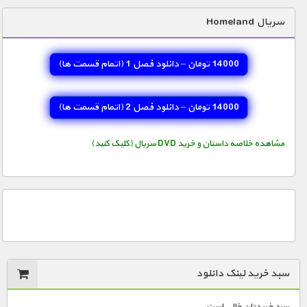
دنیای خوراکی ها
سریال Homeland
زمین شناسی / محیط زیست
سازه/ معماری/ مهندسی
14000 تومان – دانلود فصل 1 (اتمام قسمت ها)
سرگرمی
14000 تومان – دانلود فصل 2 (اتمام قسمت ها)
شناخت کودکان
طبیعت
مشاهده خلاصه داستان و خرید DVD سریال (کلیک کنید)
علم و فناوری
فرهنگ / هنر
کیهان / نجوم
گردشگری
ماورایی
سبد خرید لینک دانلود
مسابقات / ورزشی
سبد خریدتان خالی است.