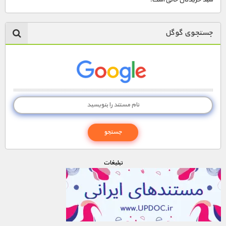
مستند های اختصاصی
جستجوی گوگل
تبليغات