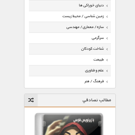
دنیای خوراکی ها
زمین شناسی / محیط زیست
سازه/ معماری/ مهندسی
سرگرمی
شناخت کودکان
طبیعت
علم و فناوری
فرهنگ / هنر
کیهان / نجوم
مطالب تصادفي
گردشگری
ماورایی
مسابقات / ورزشی