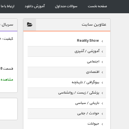
صفحه نخست
سوالات متداول
آموزش دانلود
ارتباط با ما
عناوين سايت
سریال The Cape
کیفیت : HD 1080p — حجم هر قسمت : 507 مگابایت
Reality Show
آموزشی / آشپزی
اجتماعی
قسمت 8 تا 10 بزودی …
اقتصادی
مشاهده خلاصه د
بیوگرافی / تاریخچه
پزشکی / زیست / روانشناسی
تاریخی / سیاسی
حوادث / جنایی
حیوانات