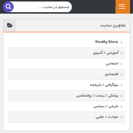
عناوين سايت
Reality Show
آموزشی / آشپزی
اجتماعی
اقتصادی
بیوگرافی / تاریخچه
پزشکی / زیست / روانشناسی
تاریخی / سیاسی
حوادث / جنایی
حیوانات