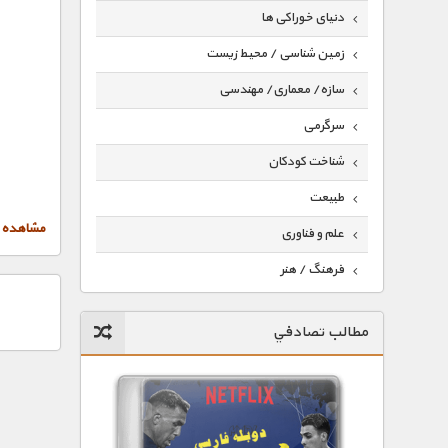
دنیای خوراکی ها
زمین شناسی / محیط زیست
سازه/ معماری/ مهندسی
سرگرمی
شناخت کودکان
طبیعت
مشاهده پ
علم و فناوری
فرهنگ / هنر
کیهان / نجوم
مطالب تصادفي
گردشگری
ماورایی
مسابقات / ورزشی