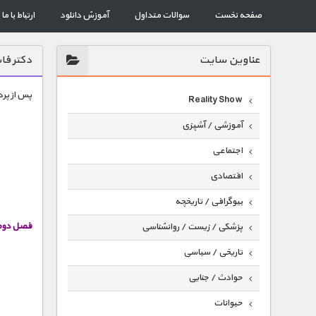
صفحه نخست
سوالات متداول
آموزش دانلود
ارتباط با ما
عناوين سايت
دکتر فا
پس از پرد
Reality Show
آموزشی / آشپزی
اجتماعی
اقتصادی
بیوگرافی / تاریخچه
فصل دوم
پزشکی / زیست / روانشناسی
تاریخی / سیاسی
حوادث / جنایی
حیوانات