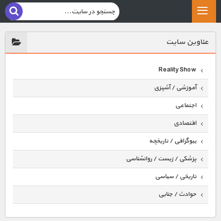
عناوين سايت
Reality Show
آموزشی / آشپزی
اجتماعی
اقتصادی
بیوگرافی / تاریخچه
پزشکی / زیست / روانشناسی
تاریخی / سیاسی
حوادث / جنایی
حیوانات