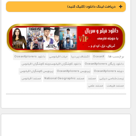
دریافت لينک دانلود (کليک کنيد)
3000 تومان – دانلود قسمت 1 و 2 (افزودن به سبد خريد)
4000 تومان – دانلود قسمت 3 , 4 , 5 (افزودن به سبد خريد)
برچسب ها:
OceanX
اکتشاف زیر دریا
حیات اقیانوسی
دانلود OceanXplorers
دانلود رایگان OceanXplorers
دانلود کاوشگران اقیانوسدوبله کاوشگران اقیانوس
دوبله OceanXplorers
زیرنویس OceanXplorers
زیرنویس کاوشگران اقیانوس
زیست‌شناسی دریایی
مستند
مستند National Geographic
مستند اقیانوس
مستند طبیعت
مستند علمی