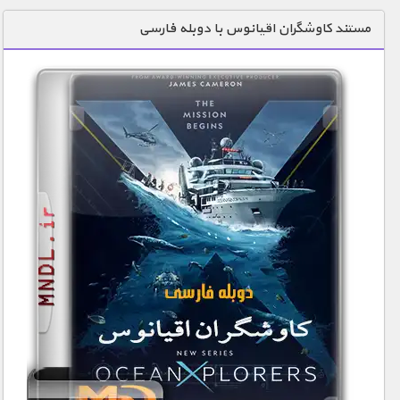
دنیای خوراکی ها
مستند کاوشگران اقیانوس با دوبله فارسی
زمین شناسی / محیط زیست
سازه/ معماری/ مهندسی
سرگرمی
شناخت کودکان
طبیعت
علم و فناوری
فرهنگ / هنر
کیهان / نجوم
گردشگری
ماورایی
مسابقات / ورزشی