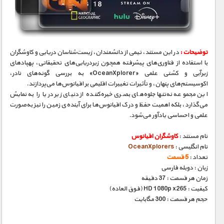
مستند های اختصاصی
توضیحات :
در این مستند، تیمی از دانشمندان، زیست‌شناسان دریایی و کاوشگران
با استفاده از فناوری‌های پیشرفته همچون زیردریایی‌های تحقیقاتی، پهپادهای
زیرآبی و کشتی علمی «OceanXplorer» به بررسی گونه‌های نادر،
اکوسیستم‌های پنهان، و تأثیرات تغییرات اقلیمی بر اقیانوس‌ها می‌پردازند.
این مجموعه نه‌تنها جلوه‌های بصری خیره‌کننده از دنیای زیر دریا را به نمایش
می‌گذارد، بلکه اهمیت حفظ و درک اقیانوس‌ها برای آینده‌ی زمین را نیز به‌صورت
علمی و احساسی یادآور می‌شود.
نام مستند :
کاوشگران اقیانوس
نام انگلیسی :
OceanXplorers
تعداد :
5 قسمت
زبان : دوبله فارسی
زمان هر قسمت : 37 دقیقه
کیفیت : HD 1080p x265 (فوق العاده)
حجم هر قسمت : 300 مگابایت