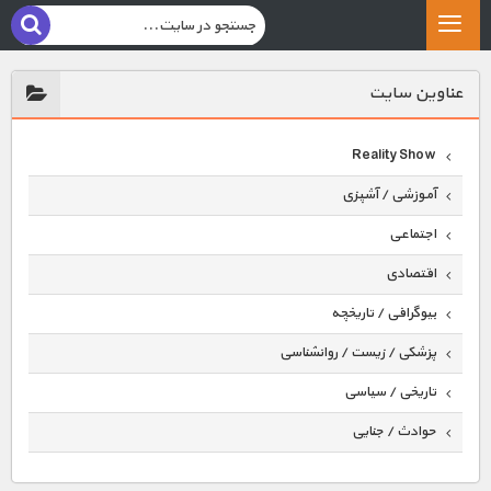
عناوين سايت
Reality Show
آموزشی / آشپزی
اجتماعی
اقتصادی
بیوگرافی / تاریخچه
پزشکی / زیست / روانشناسی
تاریخی / سیاسی
حوادث / جنایی
حیوانات