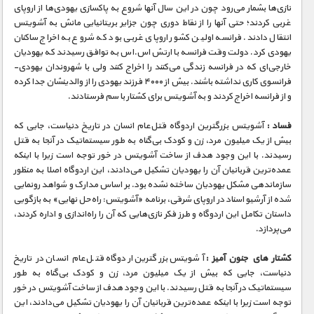
مستند های اختصاصی
نازی‌ها بشمار می‌رود چون در این سال آنها شروع به پاکسازی یهودی‌ها از اروپای
غربی کردند؛ حتی آنها را از نقاط دوری چون جزایر بریتانیایی مانش به آشویتس
انتقال دادند. فرانسه اولین کشور اروپای غربی بود که شروع به اخراج ساکنان
یهودی‌ کرد. دولت وقت فرانسه با ارتش اس.اس به توافق رسیدند که یهودیان
خارجی‌ای که در فرانسه زندگی می‌کنند را اخراج کنند ولی با شهروندان یهودی-
فرانسوی کاری نداشته باشند. بیش از ۴۰۰۰ فرزند یهودی را از والدینشان جدا کرده
و از فرانسه اخراج کردند و به آشویتس برای کشتار با سم فرستادند.
فساد :
آشویتس بزرگترین اردوگاه قتل‌عام انسان در تاریخ دنیاست٬ جایی که
بیش از یک میلیون مرد٬ زن و کودک بی‌گناه به طور سیستماتیک در‌ آنجا به قتل
رسیدند. با این وجود هدف از ساخت آشویتس در خور توجه است زیرا با اینکه
عمده‌ترین قربانیان آن را یهودیان تشکیل می‌دادند٬ این اردوگاه اصلا به منظور
سازماندهی مشکل یهودیان ساخته نشده بود. بر اساس مدارک و شواهد رونمایی
شده از آرشیو اسناد در اروپای شرقی٬ برنامه «آشویتس: راه‌حل نهایی» به بازگویی
داستان تکامل این اردوگاه و طرز فکر نازی‌هایی که آن را راه‌اندازی و اداره کردند٬
می‌پردازد.
کشتار های جنون آمیز :
آشویتس بزرگترین اردوگاه قتل‌عام انسان در تاریخ
دنیاست٬ جایی که بیش از یک میلیون مرد٬ زن و کودک بی‌گناه به طور
سیستماتیک در‌ آنجا به قتل رسیدند. با این وجود هدف از ساخت آشویتس در خور
توجه است زیرا با اینکه عمده‌ترین قربانیان آن را یهودیان تشکیل می‌دادند٬ این