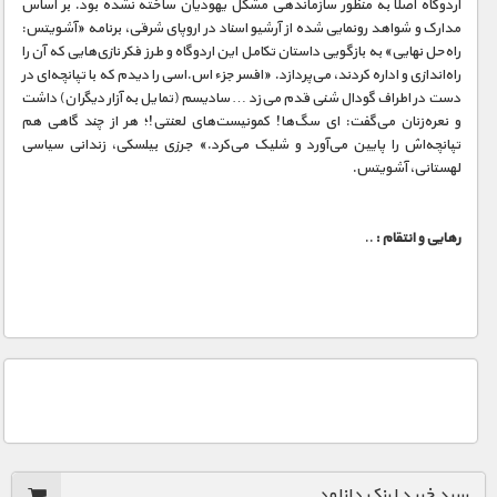
اردوگاه اصلا به منظور سازماندهی مشکل یهودیان ساخته نشده بود. بر اساس
مدارک و شواهد رونمایی شده از آرشیو اسناد در اروپای شرقی٬ برنامه «آشویتس:
راه‌حل نهایی» به بازگویی داستان تکامل این اردوگاه و طرز فکر نازی‌هایی که آن را
راه‌اندازی و اداره کردند٬ می‌پردازد. «افسر جزء اس.اسی را دیدم که با تپانچه‌ای در
دست در اطراف گودال شنی قدم می‌زد … سادیسم (تمایل به آزار دیگران) داشت
و نعره‌زنان می‌گفت: ای سگ‌ها! کمونیست‌های لعنتی!؛ هر از چند گاهی هم
تپانچه‌اش را پایین می‌آورد و شلیک می‌کرد.» جرزی بیلسکی٬‌ زندانی سیاسی
لهستانی٬‌ آشویتس.
رهایی و انتقام :
..
سبد خرید لینک دانلود