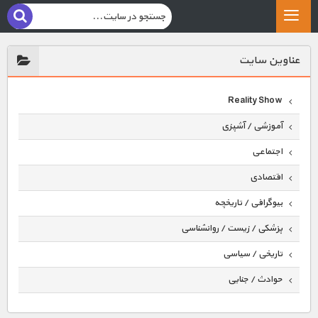
عناوين سايت
Reality Show
آموزشی / آشپزی
اجتماعی
اقتصادی
بیوگرافی / تاریخچه
پزشکی / زیست / روانشناسی
تاریخی / سیاسی
حوادث / جنایی
حیوانات