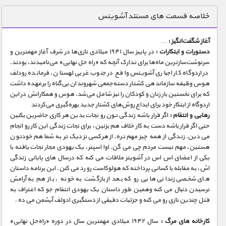
دنیای خوراکی ها
خلاصه قسمت های مستند آشویتس
زمین شناسی / محیط زیست
آغاز شگفت‌انگیز :
…
سازه/ معماری/ مهندسی
دستورات و ابتکارات :
در پاییز سال ۱۹۴۱ میلادی نازی‌ها در شرف آغاز مهمترین و
سرنوشت‌سازترین ماه‌ها برای تدارک آنچه که «راه حل نهایی» می‌نامیدند٬ بودند.
سرگرمی
در اردوگاه کار اجباری آشویتس واقع در جنوب غربی لهستان، فرمانده رودلف
شناخت کودکان
هوس وظیفه سازماندهی کشتار دسته‌جمعی شهروندان بی‌گناه را برعهده داشت
که برای نخستین بار زنان و کودکان را نیز شامل می‌شد. هوس و همکارانش در این
طبیعت
اردوگاه‌ از ابتکار خود برای ابداع روش‌های کشتار جدید بهره‌گیری می‌کردند
رهایی و انتقام :
اگر قرار باشه زندگی تون رو نجات بدین هر کاری حاضرین بکنین
علم و فناوری
حتی اگر قرار باشه دست به کار خلاف هم بزنین، برای نجات زندگی این کار رو انجام
فرهنگ / هنر
می دین. زندگی از همه چیز مهم تره. از هرکسی نزدیک تر به شما هم خودتون
هستین، مهم نیست مردم چی می گن. اوا اسپتر، یک یهودی مجار نجات یافته با
کیهان / نجوم
یکی از اعضای اس اس در آشویتز ملاقات می کنه که درسال های پایانی زندگی
اش، به مقابله با کسانی پرداخته که هولوکاست رو رد می کنن. این برنامه داستان
گردشگری
های شخصی زندانی هایی رو که بعد از بازگشت به خونه ، باز هم به آرامش
نرسیدن دنبال می کنه وهمین طور داستان یک یهودی انتقام جو که اعتراف به
ماورایی
قتل چندین نازی رو می کنه و جزئیات دقیقی از دستگیری ادولف آیشمن می ده .
مسابقات / ورزشی
کارخانه های مرگ :
سال ۱۹۴۲ میلادی مهمترین سال در دوره «راه‌حل نهایی»