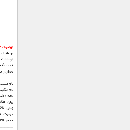
توضیحات
بریتانیا
نوسانات ب
تحت تأثیر
بحران را ت
نام مستند
نام انگلی
تعداد قس
زبان : ان
زمان : 26 دقیقه
کیفیت : HD 1080p x265 (فوق العاده)
حجم : 228 مگابایت