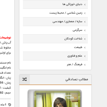
دنیای خوراکی ها
زمین شناسی / محیط زیست
سازه/ معماری/ مهندسی
سرگرمی
توضیحات
شناخت کودکان
آب‌پاش ا
طبیعت
مخلوط شده
برای اولین بار در سال ۱۹۱۸ توسط نیرو
علم و فناوری
نام مستند
فرهنگ / هنر
نام انگلی
تعداد قس
کیهان / نجوم
زبان : ان
مطالب تصادفي
گردشگری
زمان : 56 دقیقه
کیفیت : HD 1080p x265 (فوق العاده)
ماورایی
حجم : 492 مگابایت
مسابقات / ورزشی
1 ماه قبل