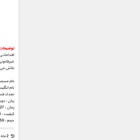
توضیحات
اقداماتی
غیرقانونی
تلاش می‌ک
نام مستند
نام انگلی
تعداد قس
زبان : دو
زمان : 27 دقیقه
کیفیت : HD 1080p x265 (فوق العاده)
حجم : 256 مگابایت
2 ماه قبل