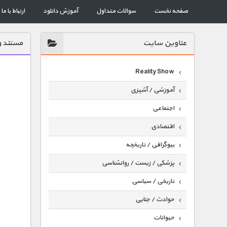
صفحه نخست
سوالات متداول
آموزش دانلود
ارتباط با ما
عناوين سايت
مستند و
Reality Show
آموزشی / آشپزی
اجتماعی
اقتصادی
بیوگرافی / تاریخچه
پزشکی / زیست / روانشناسی
تاریخی / سیاسی
حوادث / جنایی
حیوانات