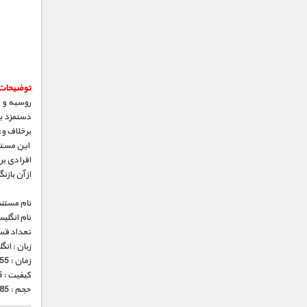
توضیحات
روسیه و ا
دستمزد با
برخلاف وع
این مستن
افرادی بر
از آن بازن
نام مستند
نام انگلی
تعداد قس
زبان : ان
زمان : 55 دقیقه
کیفیت : HD 1080p x265 (فوق العاده)
حجم : 485 مگابایت