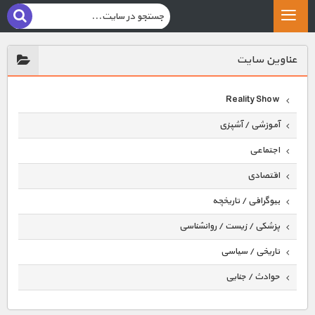
عناوين سايت
Reality Show
آموزشی / آشپزی
اجتماعی
اقتصادی
بیوگرافی / تاریخچه
پزشکی / زیست / روانشناسی
تاریخی / سیاسی
حوادث / جنایی
حیوانات