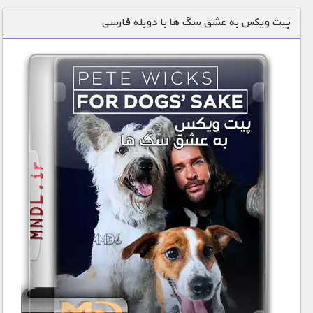
دنیای خوراکی ها
پیت ویکس به عشق سگ ها با دوبله فارسی
زمین شناسی / محیط زیست
سازه/ معماری/ مهندسی
سرگرمی
شناخت کودکان
طبیعت
علم و فناوری
فرهنگ / هنر
کیهان / نجوم
گردشگری
ماورایی
مسابقات / ورزشی