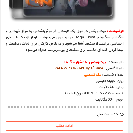
مستند های اختصاصی
توضیحات :
پیت ویکس در طول یک تابستان فراموش‌نشدنی به مرکز نگهداری و
واگذاری سگ‌های Dogs Trust در بزیلدون می‌پیوندد. او از نزدیک با دنیای
احساسی مراقبت از سگ‌ها آشنا می‌شود و در تلاش کارکنان برای نجات، مراقبت و
پیدا کردن خانه‌ای مناسب برای سگ‌های بی‌سرپرست همراه می‌شود.
نام مستند :
پیت ویکس به عشق سگ ها
نام انگلیسی :
Pete Wicks: For Dogs’ Sake
تعداد قسمت :
تک قسمتی
زبان : دوبله فارسی
زمان : 44 دقیقه
کیفیت : HD 1080p x265 (فوق العاده)
حجم : 384 مگابایت
15 ساعت قبل
ادامه مطلب