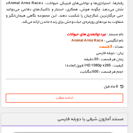
رفتارها، استراتژی‌ها و توانایی‌های فیزیکی حیوانات، «Animal Arms Race»
نشان می‌دهد چگونه هوش، همکاری، استتار و تاکتیک‌های دفاعی می‌توانند
حتی مرگبارترین شکارچیان را شکست دهند. این مجموعه نگاهی هیجان‌انگیز و
متفاوت به نبردهای روزمره‌ی حیات‌وحش برای زنده ماندن ارائه می‌کند.
نام مستند :
نبرد توانمندی های حیوانات
نام انگلیسی :
Animal Arms Race
تعداد :
3 قسمت
زبان : دوبله فارسی
زمان هر قسمت : 50 دقیقه
کیفیت : HD 1080p x265 (فوق العاده)
حجم هر قسمت : 500 مگابایت
6 ماه قبل
ادامه مطلب
مستند آمازون شرقی با دوبله فارسی