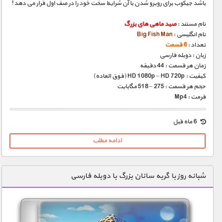
باشد جیکوب برای روبرو شدن با آن شرایط سخت خود را در صف اول قرار می دهد!
نام مستند :
صید ماهی های بزرگ
نام انگلیسی :
Big Fish Man
تعداد :
6 قسمت
زبان : دوبله فارسی
زمان هر قسمت : 44 دقیقه
کیفیت : HD 1080p – HD 720p (فوق العاده)
حجم هر قسمت : 275 – 518 مگابایت
فرمت : Mp4
6 ماه قبل
ادامه مطلب
شبانه روز با گربه سانان بزرگ با دوبله فارسی