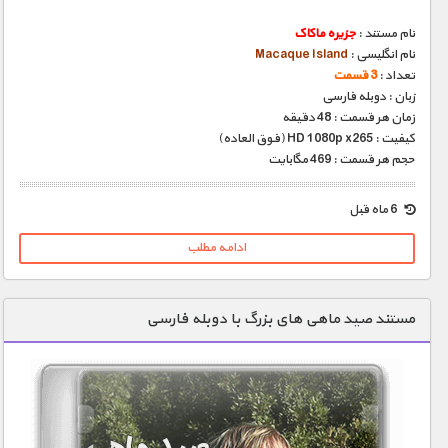
نام مستند :
جزیره ماکاک
نام انگلیسی :
Macaque Island
تعداد :
3 قسمت
زبان : دوبله فارسی
زمان هر قسمت : 48 دقیقه
کیفیت : HD 1080p x265 (فوق العاده)
حجم هر قسمت : 469 مگابایت
6 ماه قبل
ادامه مطلب
مستند صید ماهی های بزرگ با دوبله فارسی