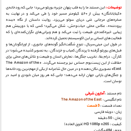
توضیحات :
این مستند ما را به قلب پنهان جزیره بورنئو می‌برد؛ جایی که رودخانه‌ی
«کیناباتانگان» بیش از ۵۶۰ کیلومتر مسیر خود را طی می‌کند و در نهایت به
صخره‌های مرجانی غنی دریای سولو می‌ریزد. روایت داستان از نگاه «سِده
پرودنته»، عکاس محلی حیات‌وحش، شکل می‌گیرد؛ کسی که با دوربینش هم
زیبایی خیره‌کننده‌ی طبیعت را ثبت می‌کند و هم ویرانی‌های نگران‌کننده‌ای را که
فعالیت‌های انسانی بر این اکوسیستم تحمیل کرده‌اند.
در طول این مینی‌سریال، تنوع شگفت‌انگیز گونه‌های جانوری، از اورانگوتان‌ها و
فیل‌های بورنئو گرفته تا پرندگان کمیاب و خزندگان، به تصویر کشیده می‌شود؛ در
کنار آن، درام بقا، تخریب جنگل‌ها، تعارض انسان و طبیعت و تلاش‌های محلی برای
حفاظت از این زیست‌بوم حساس نیز برجسته می‌گردد. «The Amazon of the
East» تصویری تکان‌دهنده و در عین حال شاعرانه از یکی از مهم‌ترین رودخانه‌ها
و جنگل‌های بارانی جهان ارائه می‌دهد؛ جایی که هر روز میان نابودی و امید در
نوسان است.
نام مستند :
آمازون شرقی
نام انگلیسی :
The Amazon of the East
تعداد قسمت :
3 قسمت
زبان : دوبله فارسی
زمان : 50 دقیقه
کیفیت : HD 1080p x265 (فوق العاده)
حجم : 484 مگابایت