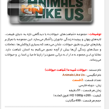
توضیحات :
مجموعه «شباهت‌های حیوانات» با دیدگاهی تازه به دنیای طبیعت،
لایه‌های پنهان و پیچیده زندگی جانوران را آشکار می‌سازد. این مجموعه با تمرکز بر
رفتارهای جزئی و دقیق حیوانات، نشان می‌دهد که بسیاری از واکنش‌ها، تعاملات
و سبک‌های زندگی آن‌ها بیش از آنچه تصور می‌کنیم به انسان شباهت دارد.
تماشای این مجموعه ما را به درکی عمیق‌تر از ارتباط میان انسان و حیوانات
می‌رساند.
نام مستند :
حیوانات شبیه ما (شباهت حیوانات)
نام انگلیسی :
Animals Like Us
تعداد قسمت :
2 قسمت
زبان : دوبله فارسی
زمان هر قسمت : 51 دقیقه
کیفیت : HD 1080p x265 (فوق العاده)
حجم هر قسمت : 499 مگابایت