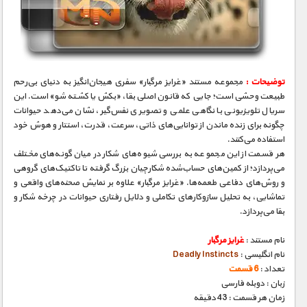
توضیحات :
مجموعه مستند «غرایز مرگبار» سفری هیجان‌انگیز به دنیای بی‌رحم
طبیعت وحشی است؛ جایی که قانون اصلی بقا، «بکش یا کشته شو» است. این
سریال تلویزیونی با نگاهی علمی و تصویری نفس‌گیر، نشان می‌دهد حیوانات
چگونه برای زنده ماندن از توانایی‌های ذاتی، سرعت، قدرت، استتار و هوش خود
استفاده می‌کنند.
هر قسمت از این مجموعه به بررسی شیوه‌های شکار در میان گونه‌های مختلف
می‌پردازد؛ از کمین‌های حساب‌شده شکارچیان بزرگ گرفته تا تاکتیک‌های گروهی
و روش‌های دفاعی طعمه‌ها. «غرایز مرگبار» علاوه بر نمایش صحنه‌های واقعی و
تماشایی، به تحلیل سازوکارهای تکاملی و دلایل رفتاری حیوانات در چرخه شکار و
بقا می‌پردازد.
نام مستند :
غرایز مرگبار
نام انگلیسی :
Deadly Instincts
تعداد :
6 قسمت
زبان : دوبله فارسی
زمان هر قسمت : 43 دقیقه