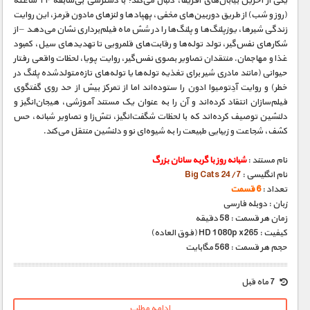
یکی از آخرین بیابان‌های آفریقا، دنبال می‌کند؛ با دسترسی بی‌سابقه ۲۴ ساعته
(روز و شب) از طریق دوربین‌های مخفی، پهپادها و لنزهای مادون قرمز، این روایت
زندگی شیرها، یوزپلنگ‌ها و پلنگ‌ها را در شش ماه فیلم‌برداری نشان می‌دهد – از
شکارهای نفس‌گیر، تولد توله‌ها و رقابت‌های قلمرویی تا تهدیدهای سیل، کمبود
غذا و مهاجمان. منتقدان تصاویر بصوی نفس‌گیر، روایت پویا، لحظات واقعی رفتار
حیوانی (مانند مادری شیر برای تغذیه توله‌ها یا توله‌های تازه‌متولدشده پلنگ در
خطر) و روایت آدِتومیوا ادون را ستوده‌اند اما از تمرکز بیش از حد روی گفتگوی
فیلم‌سازان انتقاد کرده‌اند و آن را به عنوان یک مستند آموزشی، هیجان‌انگیز و
دلنشین توصیف کرده‌اند که با لحظات شگفت‌انگیز، تنش‌زا و تصاویر شبانه، حس
کشف، شجاعت و زیبایی طبیعت را به شیوه‌ای نو و دلنشین منتقل می‌کند.
نام مستند :
شبانه روز با گربه سانان بزرگ
نام انگلیسی :
Big Cats 24/7
تعداد :
6 قسمت
زبان : دوبله فارسی
زمان هر قسمت : 58 دقیقه
کیفیت : HD 1080p x265 (فوق العاده)
حجم هر قسمت : 568 مگابایت
7 ماه قبل
ادامه مطلب