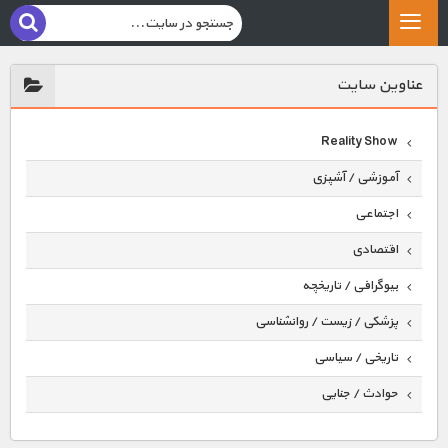
عناوين سايت
Reality Show
آموزشی / آشپزی
اجتماعی
اقتصادی
بیوگرافی / تاریخچه
پزشکی / زیست / روانشناسی
تاریخی / سیاسی
حوادث / جنایی
حیوانات