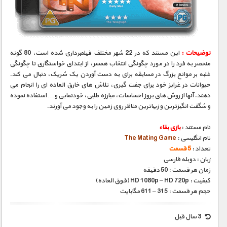
مستند های اختصاصی
توضیحات :
این مستند که در 22 شهر مختلف فیلمبرداری شده است، 80 گونه
منحصر به فرد را در مورد چگونگی انتخاب همسر، از ابتدای خواستگاری تا چگونگی
غلبه بر موانع بزرگ در مسابقه برای به دست آوردن یک شریک، دنبال می کند.
حیوانات در غرایز خود برای جفت گیری، تلاش های خارق العاده ای را انجام می
دهند. آنها از روش های بروز احساسات، مبارزه طلبی، خودنمایی و… استفاده نموده
و شگفت انگیزترین و زیباترین مناظر روی زمین را به وجود می آورند.
نام مستند :
بازی بقاء
نام انگلیسی :
The Mating Game
تعداد :
5 قسمت
زبان : دوبله فارسی
زمان هر قسمت : 50 دقیقه
کیفیت : HD 1080p – HD 720p (فوق العاده)
حجم هر قسمت : 315 – 611 مگابایت
3 سال قبل