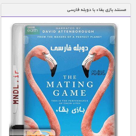
دنیای خوراکی ها
مستند بازی بقاء با دوبله فارسی
زمین شناسی / محیط زیست
سازه/ معماری/ مهندسی
سرگرمی
شناخت کودکان
طبیعت
علم و فناوری
فرهنگ / هنر
کیهان / نجوم
گردشگری
ماورایی
مسابقات / ورزشی