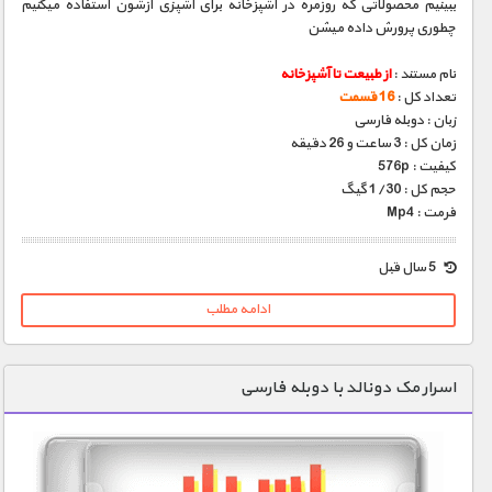
ببینیم محصولاتی که روزمره در آشپزخانه برای آشپزی ازشون استفاده میکنیم
چطوری پرورش داده میشن
نام مستند :
از طبیعت تا آشپزخانه
تعداد کل :
16 قسمت
زبان : دوبله فارسی
زمان کل : 3 ساعت و 26 دقیقه
کیفیت : 576p
حجم کل : 1/30 گیگ
فرمت : Mp4
5 سال قبل
ادامه مطلب
اسرار مک دونالد با دوبله فارسی