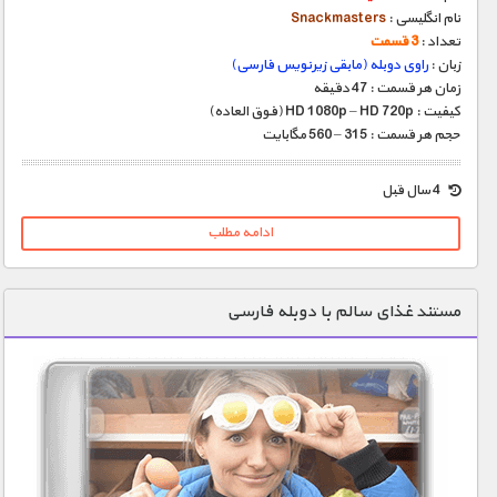
نام انگلیسی :
Snackmasters
تعداد :
3 قسمت
زبان :
راوی دوبله (مابقی زیرنویس فارسی)
زمان هر قسمت : 47 دقیقه
کیفیت : HD 1080p – HD 720p (فوق العاده)
حجم هر قسمت : 315 – 560 مگابایت
4 سال قبل
ادامه مطلب
مستند غذای سالم با دوبله فارسی