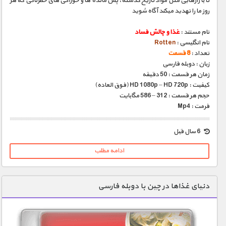
تا با رازهایی مثل مواد تاریخ گذشته، پس مانده ها و خوراکی های خطرناکی که هر
روز ما را تهدید میکند آگاه شوید
نام مستند :
غذا و چالش فساد
نام انگلیسی :
Rotten
تعداد :
8 قسمت
زبان : دوبله فارسی
زمان هر قسمت : 50 دقیقه
کیفیت : HD 1080p – HD 720p (فوق العاده)
حجم هر قسمت : 312 – 586 مگابایت
فرمت : Mp4
6 سال قبل
ادامه مطلب
دنیای غذاها در چین با دوبله فارسی