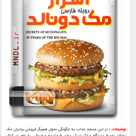
توضیحات :
در این مستند جذاب به چگونگی تحول همبرگر فروشی برادران مک‌
دونالد توسط دستگاه میلک‌ شیک سازی فروشنده میانسالی به نام ری کراک