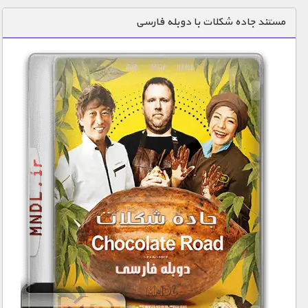
دنیای خوراکی ها
مستند جاده شکلات با دوبله فارسی
زمین شناسی / محیط زیست
سازه/ معماری/ مهندسی
سرگرمی
شناخت کودکان
طبیعت
علم و فناوری
فرهنگ / هنر
کیهان / نجوم
گردشگری
ماورایی
مسابقات / ورزشی