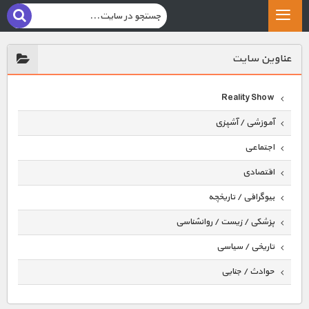
عناوين سايت
Reality Show
آموزشی / آشپزی
اجتماعی
اقتصادی
بیوگرافی / تاریخچه
پزشکی / زیست / روانشناسی
تاریخی / سیاسی
حوادث / جنایی
حیوانات