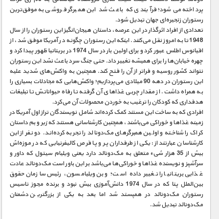
پرداخته می‌شود؛ فرآیندی که باعث شد این همبرگر فروشی به موفق‌ترین
رستوران زنجیره‌ای جهان تبدیل شود.
تعدادی از افراد اثرگذار در این عرصه، داستان هیجان‌انگیز این رستوران را از سال
1948 تا به امروز نقل می‌کنند. اینکه این رستوران چگونه در آمریکا موفق شد، از
اقیانوس اطلس عبور کرد و برای اولین بار در سال 1974 در بریتانیا ظهور پیدا کرد و
چهره خیابان‌ها را برای همیشه تغییر داد. حتی جنگ سرد باعث نشد این رستوران
نتواند کشور روسیه و فراتر از آن را فتح کند. همچنین به واکنش‌های شدید علیه
این رستوران در دهه 90 میلادی می‌پردازیم؛ واکنش‌هایی که مجادلات بسیاری را
به همراه داشت. از مقدار چربی غذاهای آن گرفته تا رفاه حیواناتش تا تبلیغات
هدفداری که کودکان را ترغیب به خوردن محصولات آن می‌کرد.
افرادی که به ساخت این مستند کمک کرده‌اند شامل نویسندگان تراز اول آمریکا در
زمینه غذاها و خوراکی می‌باشند، همچنین کارشناسانی هستند که زیر و بم داستان
کراک را شناخته و اولین همبرگرهای مک‌دونالد را تجربه کرده‌اند. دو نفر از این
کارشناسان عبارتند از: یکی از طرفداران پر و پا قرص کالیفرنیایی که در موزه‌اش
بیش از 35 هزار شیء متعلق به مک‌دونالد دارد یعنی ویلیام سیتول که داور و
سرآشپز و نویسنده غذاها و خوراکی‌ها می‌باشد بر این باور است مک‌دونالد عادت
غذایی بریتانیا را تغییر داده است؛ و بن ویلیامسون، رئیس سازمان حقوق
بین‌الملل پتا که در سال 1974 دانش‌آموزی بیش نبود و برنده مجوز تاسیس
رستوران مک‌دونالد در همپستد شد اما بعد به یکی از بزرگ‎ترین دشمنان
مک‌دونالد تبدیل شد.