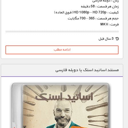
زبان : دوبله فارسی
زمان هر قسمت : 58 دقیقه
کیفیت : HD 1080p – HD 720p (فوق العاده)
حجم هر قسمت : 365 – 700 مگابایت
فرمت :MKV
3 سال قبل
ادامه مطلب
مستند اساتید اسنک با دوبله فارسی