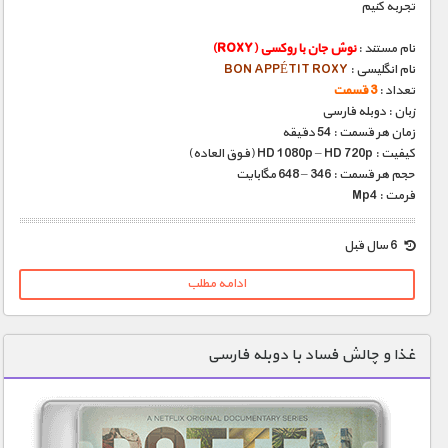
تجربه کنیم
نام مستند :
نوش جان با روکسی (ROXY)
نام انگلیسی :
BON APPÉTIT ROXY
تعداد :
3 قسمت
زبان : دوبله فارسی
زمان هر قسمت : 54 دقیقه
کیفیت : HD 1080p – HD 720p (فوق العاده)
حجم هر قسمت : 346 – 648 مگابایت
فرمت : Mp4
6 سال قبل
ادامه مطلب
غذا و چالش فساد با دوبله فارسی