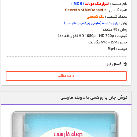
نام مستند :
اسرار مک دونالد
(IMDB)
نام انگلیسی :
Secrets of McDonald’s
تعداد قسمت :
تک قسمتی
زبان :
راوی دوبله (مابقی زیرنویس فارسی)
زمان : 43 دقیقه
کیفیت : HD 1080p – HD 720p (فوق العاده)
حجم : 273 – 513 مگابایت
فرمت : Mp4
5 سال قبل
ادامه مطلب
نوش جان با روکسی با دوبله فارسی