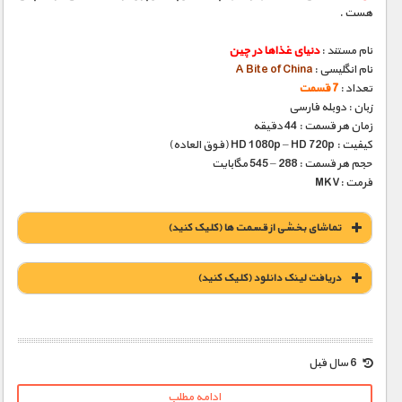
هست .
نام مستند :
دنیای غذاها در چین
نام انگلیسی :
A Bite of China
تعداد :
7 قسمت
زبان : دوبله فارسی
زمان هر قسمت : 44 دقیقه
کیفیت : HD 1080p – HD 720p (فوق العاده)
حجم هر قسمت : 288 – 545 مگابایت
فرمت :MKV
تماشای بخشی از قسمت ها (کلیک کنید)
دریافت لينک دانلود (کليک کنيد)
1900 تومان – دانلود قسمت 1 (افزودن به سبد خريد)
6 سال قبل
ادامه مطلب