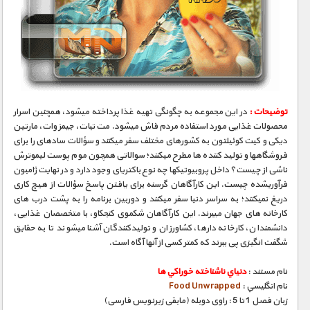
توضيحات :
در این مجموعه به چگونگی تهیه غذا پرداخته میشود، همچنین اسرار
محصولات غذایی مورد استفاده مردم فاش میشود. مت تبات، جیمز وات، مارتین
دیکی و کیت کوئیلتون به کشورهای مختلف سفر میکنند و سؤالات سادهای را برای
فروشگاهها و تولید کننده ها مطرح میکنند؛ سوالاتی همچون موم پوست لیموترش
ناشی از چیست؟ داخل پروبیوتیکها چه نوع باکتریای وجود دارد و در نهایت ژامبون
فرآوریشده چیست. این کارآگاهان گرسنه برای یافتن پاسخ سؤالات از هیچ کاری
دریغ نمیکنند؛ به سراسر دنیا سفر میکنند و دوربین برنامه را به پشت درب های
کارخانه های جهان میبرند. این کارآگاهان شکموی کنجکاو، با متخصصان غذایی،
دانشمندان، کارخانه دارها، کشاورزان و تولیدکنندگان آشنا میشوند تا به حقایق
شگفت انگیزی پی ببرند که کمتر کسی از آنها آگاه است.
نام مستند :
دنياي ناشناخته خوراکي ها
نام انگليسي :
Food Unwrapped
زبان فصل 1 تا 5 : راوی دوبله (مابقی زیرنویس فارسی)