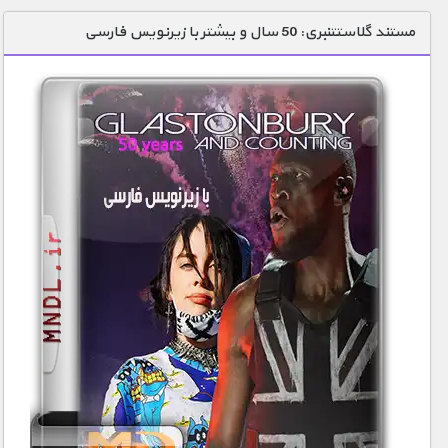
دنیای خوراکی ها
مستند گلاستتنبری: 50 سال و بیشتر با زیرنویس فارسی
زمین شناسی / محیط زیست
سازه/ معماری/ مهندسی
سرگرمی
شناخت کودکان
طبیعت
علم و فناوری
فرهنگ / هنر
کیهان / نجوم
گردشگری
ماورایی
مسابقات / ورزشی