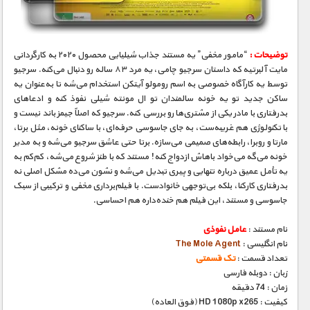
توضیحات :
“مامور مخفی” یه مستند جذاب شیلیایی محصول ۲۰۲۰ به کارگردانی
مایت آلبرتیه که داستان سرجیو چامی، یه مرد ۸۳ ساله رو دنبال می‌کنه. سرجیو
توسط یه کارآگاه خصوصی به اسم رومولو آیتکن استخدام می‌شه تا به‌عنوان یه
ساکن جدید تو یه خونه سالمندان تو ال مونته شیلی نفوذ کنه و ادعاهای
بدرفتاری با مادر یکی از مشتری‌ها رو بررسی کنه. سرجیو که اصلاً جیمز باند نیست و
با تکنولوژی هم غریبه‌ست، به جای جاسوسی حرفه‌ای، با ساکنای خونه، مثل برتا،
مارتا و روبرا، رابطه‌های صمیمی می‌سازه. برتا حتی عاشق سرجیو می‌شه و به مدیر
خونه می‌گه می‌خواد باهاش ازدواج کنه! مستند که با طنز شروع می‌شه، کم‌کم به
یه تأمل عمیق درباره تنهایی و پیری تبدیل می‌شه و نشون می‌ده مشکل اصلی نه
بدرفتاری کارکنا، بلکه بی‌توجهی خانوادست. با فیلم‌برداری مخفی و ترکیبی از سبک
جاسوسی و مستند، این فیلم هم خنده‌داره هم احساسی.
نام مستند :
عامل نفوذی
نام انگلیسی :
The Mole Agent
تعداد قسمت :
تک قسمتی
زبان : دوبله فارسی
زمان : 74 دقیقه
کیفیت : HD 1080p x265 (فوق العاده)