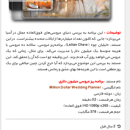
توضیحات :
این برنامه به بررسی دنیای عروسی‌های فوق‌العاده مجلل در آسیا
می‌پردازد؛ جایی که اکنون تعداد میلیاردرها از ایالات متحده بیشتر است. در این
مستند، «لیلیان چو» (Lelian Chew)، برنامه‌ریز عروسی، سالانه ده عروسی با
هزینه متوسط یک میلیون دلار را مدیریت می‌کند. برای مثال، زمانی که یک
عروس می‌خواهد روی آب قدم بزند، این وظیفه چو است که آن را محقق کند. این
مستند به بررسی این موضوع می‌پردازد که آیا خرج کردن چنین مبالغی برای یک
روز منطقی است یا این هزینه‌ها بهای عشق و رمانس هستند.
نام مستند :
برنامه ریز عروسی میلیون دلاری
نام انگلیسی :
Million Dollar Wedding Planner
زبان : دوبله فارسی
زمان هر قسمت : 52 دقیقه
کیفیت : HD 1080p x265 (فوق العاده)
حجم هر قسمت : 378 مگابایت
2 سال قبل