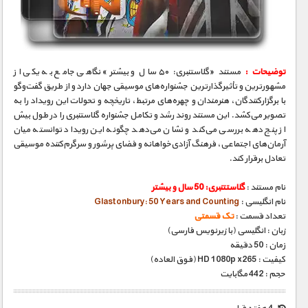
مستند های اختصاصی
توضیحات :
مستند «گلاستنبری: ۵۰ سال و بیشتر» نگاهی جامع به یکی از
مشهورترین و تأثیرگذارترین جشنواره‌های موسیقی جهان دارد و از طریق گفت‌وگو
با برگزارکنندگان، هنرمندان و چهره‌های مرتبط، تاریخچه و تحولات این رویداد را به
تصویر می‌کشد. این مستند روند رشد و تکامل جشنواره گلاستنبری را در طول بیش
از پنج دهه بررسی می‌کند و نشان می‌دهد چگونه این رویداد توانسته میان
آرمان‌های اجتماعی، فرهنگ آزادی‌خواهانه و فضای پرشور و سرگرم‌کننده موسیقی
تعادل برقرار کند.
نام مستند :
گلاستتنبری: 50 سال و بیشتر
نام انگلیسی :
Glastonbury: 50 Years and Counting
تعداد قسمت :
تک قسمتی
زبان : انگلیسی (با زیرنویس فارسی)
زمان : 50 دقیقه
کیفیت : HD 1080p x265 (فوق العاده)
حجم : 442 مگابایت