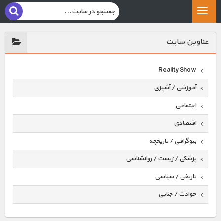
عناوين سايت
Reality Show
آموزشی / آشپزی
اجتماعی
اقتصادی
بیوگرافی / تاریخچه
پزشکی / زیست / روانشناسی
تاریخی / سیاسی
حوادث / جنایی
حیوانات