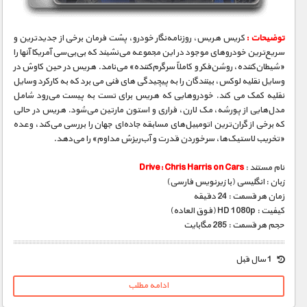
توضیحات :
کریس هریس، روزنامه‌نگار خودرو، پشت فرمان برخی از جدیدترین و
سریع‌ترین خودروهای موجود در این مجموعه می‌نشیند که بی‌بی‌سی آمریکا آنها را
«شیطان‌کننده، روشن‌فکر و کاملاً سرگرم‌کننده» می‌نامد. هریس در حین کاوش در
وسایل نقلیه لوکس، بینندگان را به پیچیدگی های فنی می برد که به کارکرد وسایل
نقلیه کمک می کند. خودروهایی که هریس برای تست به پیست می‌رود شامل
مدل‌هایی از پورشه، مک لارن، فراری و استون مارتین می‌شود. هریس در حالی
که برخی از گران‌ترین اتومبیل‌های مسابقه جاده‌ای جهان را بررسی می‌کند، وعده
«تخریب لاستیک‌ها، سرخوردن قدرت و آب‌ریزش مداوم» را می‌دهد.
نام مستند :
Drive: Chris Harris on Cars
زبان : انگلیسی (با زیرنویس فارسی)
زمان هر قسمت : 24 دقیقه
کیفیت : HD 1080p (فوق العاده)
حجم هر قسمت : 285 مگابایت
1 سال قبل
ادامه مطلب