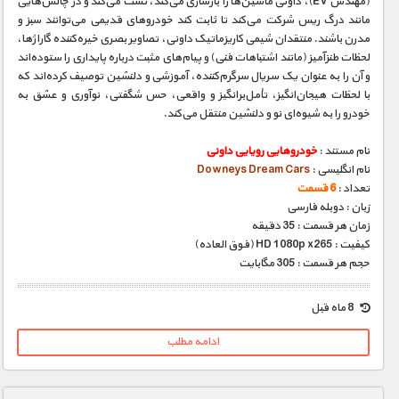
(مهندس EV)، داونی ماشین‌ها را بازسازی می‌کند، تست می‌کند و در چالش‌هایی
مانند درگ ریس شرکت می‌کند تا ثابت کند خودروهای قدیمی می‌توانند سبز و
مدرن باشند. منتقدان شیمی کاریزماتیک داونی، تصاویر بصری خیره‌کننده گاراژها،
لحظات طنزآمیز (مانند اشتباهات فنی) و پیام‌های مثبت درباره پایداری را ستوده‌اند
و آن را به عنوان یک سریال سرگرم‌کننده، آموزشی و دلنشین توصیف کرده‌اند که
با لحظات هیجان‌انگیز، تأمل‌برانگیز و واقعی، حس شگفتی، نوآوری و عشق به
خودرو را به شیوه‌ای نو و دلنشین منتقل می‌کند.
نام مستند :
خودروهایی رویایی داونی
نام انگلیسی :
Downeys Dream Cars
تعداد :
6 قسمت
زبان : دوبله فارسی
زمان هر قسمت : 35 دقیقه
کیفیت : HD 1080p x265 (فوق العاده)
حجم هر قسمت : 305 مگابایت
8 ماه قبل
ادامه مطلب