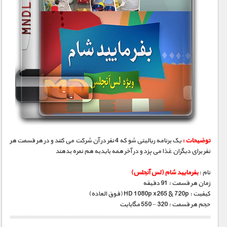
توضیحات :
یک برنامه ریالیتی شو که 4 نفر در آن شرکت می کنند و در هر قسمت هر
نفر برای دیگران غذا می پزد و در آخر همه بایدبه هم نمره بدهند
نام :
بفرمایید شام (لس آنجلس)
زمان هر قسمت : 91 دقیقه
کیفیت : HD 1080p x265 & 720p (فوق العاده)
حجم هر قسمت : 320 – 550 مگابایت