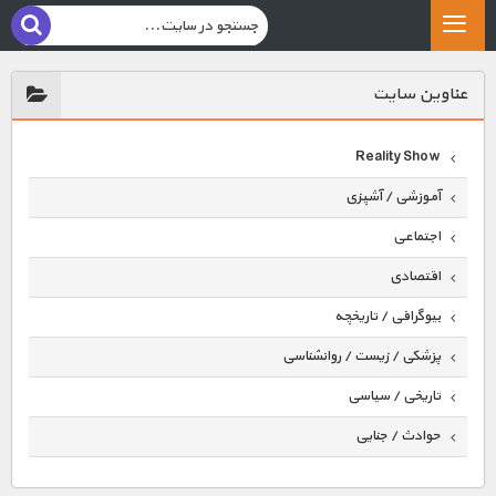
عناوين سايت
Reality Show
آموزشی / آشپزی
اجتماعی
اقتصادی
بیوگرافی / تاریخچه
پزشکی / زیست / روانشناسی
تاریخی / سیاسی
حوادث / جنایی
حیوانات