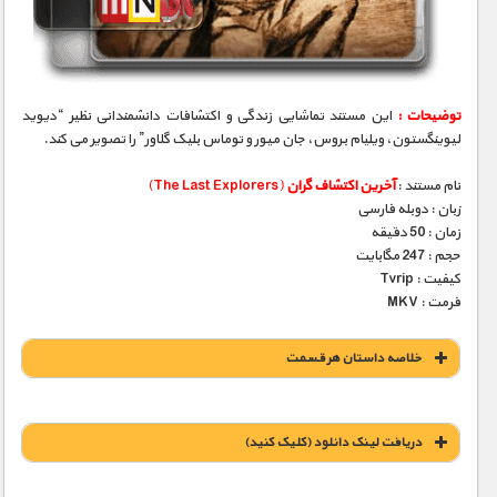
مستند های اختصاصی
توضیحات :
این مستند تماشایی زندگی و اکتشافات دانشمندانی نظیر “دیوید
لیوینگستون، ویلیام بروس، جان میور و توماس بلیک گلاور” را تصویر می کند.
نام مستند :
آخرین اکتشاف گران
(The Last Explorers)
زبان : دوبله فارسی
زمان : 50 دقیقه
حجم : 247 مگابایت
کیفیت : Tvrip
فرمت : MKV
خلاصه داستان هر قسمت
دریافت لينک دانلود (کليک کنيد)