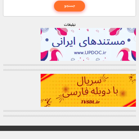
تبليغات
© تمامی حقوق این وب سایت برای "MNDL" محفوظ میباشد.