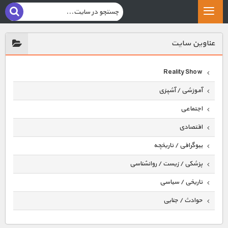
عناوين سايت
Reality Show
آموزشی / آشپزی
اجتماعی
اقتصادی
بیوگرافی / تاریخچه
پزشکی / زیست / روانشناسی
تاریخی / سیاسی
حوادث / جنایی
حیوانات