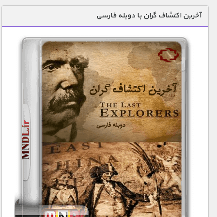
دنیای خوراکی ها
آخرین اکتشاف گران با دوبله فارسی
زمین شناسی / محیط زیست
سازه/ معماری/ مهندسی
سرگرمی
شناخت کودکان
طبیعت
علم و فناوری
فرهنگ / هنر
کیهان / نجوم
گردشگری
ماورایی
مسابقات / ورزشی