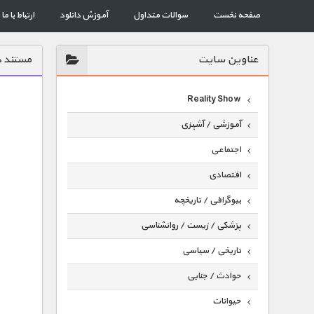
صفحه نخست
سوالات متداول
آموزش دانلود
ارتباط با ما
عناوين سايت
مستند د
Reality Show
آموزشی / آشپزی
اجتماعی
اقتصادی
بیوگرافی / تاریخچه
پزشکی / زیست / روانشناسی
تاریخی / سیاسی
حوادث / جنایی
حیوانات