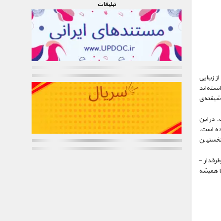
تبليغات
ا همیشه از زیبایی
نسته‌اند
 شیفته‌ی
 در این
شده است.
 نخستین
طرفدار –
ا همیشه