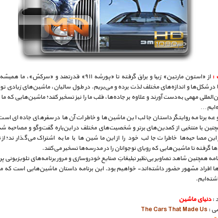
 :
از «استون مارتین» زیبا و براق گرفته تا «پورشه ۹۱۱» قدرتمند و «سرکش»، م
در شکل‌ها و اندازه‌های مختلف لذت برده و می‌بریم. در طول سالیان، ماشین‌های زیادی توا
ن‌المللی مهمی به‌دست آورند و علاوه بر جاده‌ها، قلب ما را نیز تسخیر کنند؛ ماشین‌هایی که ما
ه‌ایم…
عه برنامه روایتگر داستان جالب این ماشین‌ها و خاطرات آن‌ها در سفرهای جاده‌ای است.
چنین با منتخبی از کمدین‌های برتر و شخصیت‌های مختلف در این‌باره گفت‌و‌گو و مصاحبه 
 این مصاحبه‌ها خاطرات جالب خود را از این ماشین‌ها با ما به اشتراک می‌گذارند؛ از
ها گرفته تا ماشین‌هایی که رویای نوجوانان را در مدرسه‌ها تسخیر می‌کنند.
نامه همچنین شاهد تصاویر بی‌نظیر تبلیغاتِ صنایع خودروسازی و مرور برنامه‌های تلویزیونی پر
‌ها افراد مشهور حضور داشته‌اند- خواهیم بود. این برنامه داستان ماشین‌هایی است که م
ته‌ایم.
 :
دنیای ماشین
سی :
The Cars That Made Us