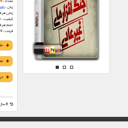
مستند های اختصاصی
تعداد :
8 قسمت
زبان :
راو
زمان هر قسمت 
کیفیت : HD 1080p – HD 720p (فوق العاده)
حجم هر قسمت : 286
فرمت :MKV
خل
تم
در
8 سال قبل
© تمامی حقوق این وب سایت برای "MNDL" محفوظ میباشد.