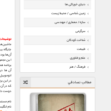
دنیای خوراکی ها
زمین شناسی / محیط زیست
سازه/ معماری/ مهندسی
سرگرمی
توضیحات
شناخت کودکان
ماشین‌ها 
طبیعت
جایگاه بی
آن‌ها بود
علم و فناوری
این مجمو
برنامه هم
فرهنگ / هنر
آن‌ها در
اتوموبیل‌
کیهان / نجوم
در این بر
مطالب تصادفي
گردشگری
که در آن
دوست داش
ماورایی
نام مستند
مسابقات / ورزشی
نام انگلی