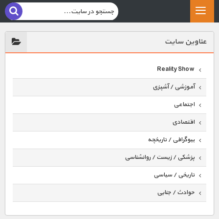
عناوين سايت
Reality Show
آموزشی / آشپزی
اجتماعی
اقتصادی
بیوگرافی / تاریخچه
پزشکی / زیست / روانشناسی
تاریخی / سیاسی
حوادث / جنایی
حیوانات