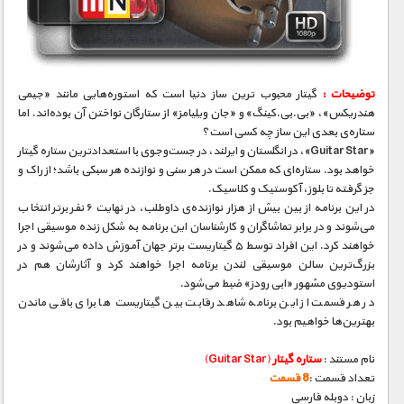
مستند های اختصاصی
توضیحات :
گیتار محبوب‌ ترین ساز دنیا است که استوره‌هایی مانند «جیمی
هندریکس»، «بی.‌بی.کینگ» و «جان ویلیامز» از ستارگان نواختن آن بوده‌اند. اما
ستاره‌ی بعدی این ساز چه کسی است؟
«Guitar Star»، در انگلستان و ایرلند، در جست‌و‌جوی با استعداد‌ترین ستاره‌ گیتار
خواهد بود. ستاره‌ای که ممکن است در هر سنی و نوازنده‌ هر سبکی باشد؛ از راک و
جز گرفته تا بلوز، آکوستیک و کلاسیک.
در این برنامه از بین بیش از هزار نوازنده‌ی داوطلب، در نهایت ۶ نفر برتر انتخاب
می‌شوند و در برابر تماشاگران و کار‌شناسان این برنامه به شکل زنده موسیقی اجرا
خواهند کرد. این افراد توسط ۵ گیتاریست بر‌تر جهان آموزش داده می‌شوند و در
بزرگ‌ترین سالن موسیقی لندن برنامه اجرا خواهند کرد و آثارشان هم در
استودیوی مشهور «ابی رودز» ضبط می‌شود.
در هر قسمت از این برنامه شاهد رقابت بین گیتاریست‌ ها برای باقی ماندن
بهترین‌ها خواهیم بود.
نام مستند :
ستاره گیتار
(Guitar Star)
تعداد قسمت :
8 قسمت
زبان : دوبله فارسی