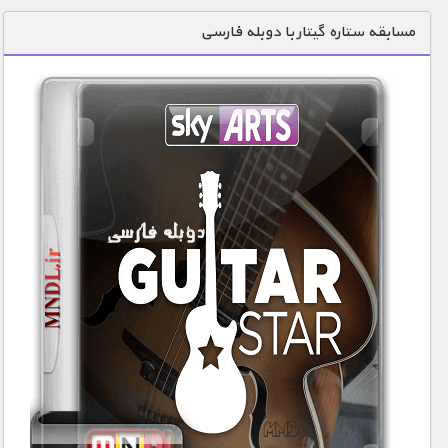
دنیای خوراکی ها
مسابقه ستاره گیتار با دوبله فارسی
زمین شناسی / محیط زیست
سازه/ معماری/ مهندسی
سرگرمی
شناخت کودکان
طبیعت
علم و فناوری
فرهنگ / هنر
کیهان / نجوم
گردشگری
ماورایی
مسابقات / ورزشی