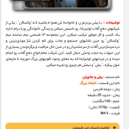
توضیحات :
با بیلی بردرتون و خانواده‌اش همراه باشید که ‘وکسکان’، یکی از
شرکتهای دفع آفات لوئیزیانا، رو تاسیس میکنن و زندگی خانوادگی رو با درام اداره
یک کسب و کار موفق ترکیب میکنن. این مجموعه ۱۳ قسمتی نیم ساعته تیم
‘وکسکان’ رو حین تلاشهای جستجو و نجات برای کم کردن شرّ موذی‌ترین و
دردسرسازترین آفات از سر مشتریان و در عین حال مراقبت و برگردوندن بسیاری از
این حیوات به حیات وحش دنبال کنید. این شرکت تمام انواع دفع آفات رو انجام
میده و در مردابهای لوئیزایانا که به معنای وجود کلونیهای بزرگ مورچه تا مارهای
غول پیکره، ‘بیلی’ و تیمش هر چیزی رو تجربه میکنن.
نام مستند :
بیلی و جانوران
نام این قسمت :
انجماد بزرگ
زبان : دوبله فارسی
زمان : حدود 25 دقیقه
حجم : 100 مگابایت
کیفیت : 576p (عالی)
فرمت : MKV
خلاصه داستان این قسمت