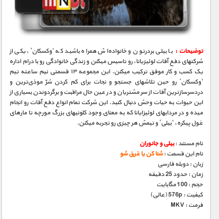
مستند های اختصاصی
توضیحات :
با بیلی بردرتون و خانواده‌اش همراه باشید که ‘وکسکان’، یکی از
شرکتهای دفع آفات لوئیزیانا، رو تاسیس میکنن و زندگی خانوادگی رو با درام اداره
یک کسب و کار موفق ترکیب میکنن. این مجموعه ۱۳ قسمتی نیم ساعته تیم
‘وکسکان’ رو حین تلاشهای جستجو و نجات برای کم کردن شرّ موذی‌ترین و
دردسرسازترین آفات از سر مشتریان و در عین حال مراقبت و برگردوندن بسیاری از
این حیوات به حیات وحش دنبال کنید. این شرکت تمام انواع دفع آفات رو انجام
میده و در مردابهای لوئیزایانا که به معنای وجود کلونیهای بزرگ مورچه تا مارهای
غول پیکره، ‘بیلی’ و تیمش هر چیزی رو تجربه میکنن.
نام مستند :
بیلی و جانوران
نام این قسمت :
شنا کن یا غرق شو
زبان : دوبله فارسی
زمان : حدود 25 دقیقه
حجم : 100 مگابایت
کیفیت : 576p (عالی)
فرمت : MKV