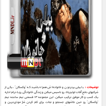
توضیحات :
با بیلی بردرتون و خانواده‌اش همراه باشید که ‘وکسکان’، یکی از
شرکتهای دفع آفات لوئیزیانا، رو تاسیس میکنن و زندگی خانوادگی رو با درام اداره
یک کسب و کار موفق ترکیب میکنن. این مجموعه ۱۳ قسمتی نیم ساعته تیم
‘وکسکان’ رو حین تلاشهای جستجو و نجات برای کم کردن شرّ موذی‌ترین و