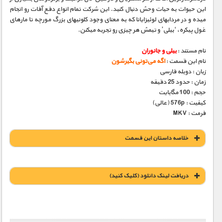
این حیوات به حیات وحش دنبال کنید. این شرکت تمام انواع دفع آفات رو انجام
میده و در مردابهای لوئیزایانا که به معنای وجود کلونیهای بزرگ مورچه تا مارهای
غول پیکره، ‘بیلی’ و تیمش هر چیزی رو تجربه میکنن.
نام مستند :
بیلی و جانوران
نام این قسمت :
اگه می‌تونی بگیرشون
زبان : دوبله فارسی
زمان : حدود 25 دقیقه
حجم : 100 مگابایت
کیفیت : 576p (عالی)
فرمت : MKV
خلاصه داستان این قسمت
دریافت لينک دانلود (کليک کنيد)