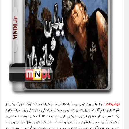
توضیحات :
با بیلی بردرتون و خانواده‌اش همراه باشید که ‘وکسکان’، یکی از
شرکتهای دفع آفات لوئیزیانا، رو تاسیس میکنن و زندگی خانوادگی رو با درام اداره
یک کسب و کار موفق ترکیب میکنن. این مجموعه ۱۳ قسمتی نیم ساعته تیم
‘وکسکان’ رو حین تلاشهای جستجو و نجات برای کم کردن شرّ موذی‌ترین و
دردسرسازترین آفات از سر مشتریان و در عین حال مراقبت و برگردوندن بسیاری از