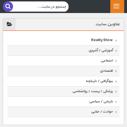
عناوين سايت
Reality Show
آموزشی / آشپزی
اجتماعی
اقتصادی
بیوگرافی / تاریخچه
پزشکی / زیست / روانشناسی
تاریخی / سیاسی
حوادث / جنایی
حیوانات