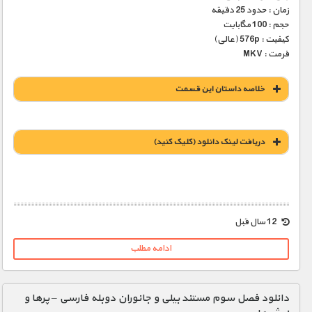
زمان : حدود 25 دقیقه
حجم : 100 مگابایت
کیفیت : 576p (عالی)
فرمت : MKV
خلاصه داستان این قسمت
دریافت لينک دانلود (کليک کنيد)
12 سال قبل
ادامه مطلب
دانلود فصل سوم مستند بیلی و جانوران دوبله فارسی – پر‌ها و