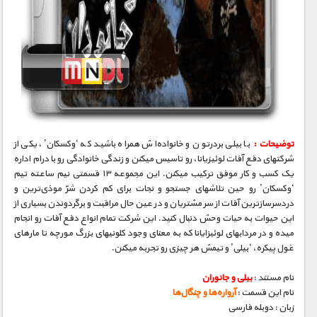
توضیحات :
با بیلی بردرتون و خانواده‌اش همراه باشید که ‘وکسکان’، یکی از
شرکتهای دفع آفات لوئیزیانا، رو تاسیس میکنن و زندگی خانوادگی رو با درام اداره
یک کسب و کار موفق ترکیب میکنن. این مجموعه ۱۳ قسمتی نیم ساعته تیم
‘وکسکان’ رو حین تلاشهای جستجو و نجات برای کم کردن شرّ موذی‌ترین و
دردسرسازترین آفات از سر مشتریان و در عین حال مراقبت و برگردوندن بسیاری از
این حیوات به حیات وحش دنبال کنید. این شرکت تمام انواع دفع آفات رو انجام
میده و در مردابهای لوئیزایانا که به معنای وجود کلونیهای بزرگ مورچه تا مارهای
غول پیکره، ‘بیلی’ و تیمش هر چیزی رو تجربه میکنن.
نام مستند :
بیلی و جانوران
نام این قسمت :
آرواره‌ها و چنگال‌ها
زبان : دوبله فارسی