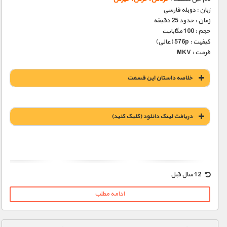
زبان : دوبله فارسی
زمان : حدود 25 دقیقه
حجم : 100 مگابایت
کیفیت : 576p (عالی)
فرمت : MKV
خلاصه داستان این قسمت
دریافت لينک دانلود (کليک کنيد)
12 سال قبل
ادامه مطلب