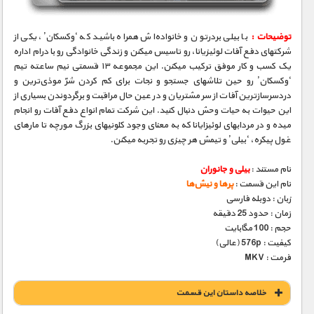
توضیحات :
با بیلی بردرتون و خانواده‌اش همراه باشید که ‘وکسکان’، یکی از
شرکتهای دفع آفات لوئیزیانا، رو تاسیس میکنن و زندگی خانوادگی رو با درام اداره
یک کسب و کار موفق ترکیب میکنن. این مجموعه ۱۳ قسمتی نیم ساعته تیم
‘وکسکان’ رو حین تلاشهای جستجو و نجات برای کم کردن شرّ موذی‌ترین و
دردسرسازترین آفات از سر مشتریان و در عین حال مراقبت و برگردوندن بسیاری از
این حیوات به حیات وحش دنبال کنید. این شرکت تمام انواع دفع آفات رو انجام
میده و در مردابهای لوئیزایانا که به معنای وجود کلونیهای بزرگ مورچه تا مارهای
غول پیکره، ‘بیلی’ و تیمش هر چیزی رو تجربه میکنن.
نام مستند :
بیلی و جانوران
نام این قسمت :
پر‌ها و نیش‌ها
زبان : دوبله فارسی
زمان : حدود 25 دقیقه
حجم : 100 مگابایت
کیفیت : 576p (عالی)
فرمت : MKV
خلاصه داستان این قسمت