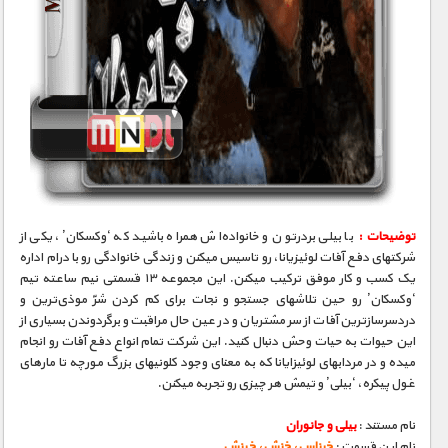
توضیحات :
با بیلی بردرتون و خانواده‌اش همراه باشید که ‘وکسکان’، یکی از
شرکتهای دفع آفات لوئیزیانا، رو تاسیس میکنن و زندگی خانوادگی رو با درام اداره
یک کسب و کار موفق ترکیب میکنن. این مجموعه ۱۳ قسمتی نیم ساعته تیم
‘وکسکان’ رو حین تلاشهای جستجو و نجات برای کم کردن شرّ موذی‌ترین و
دردسرسازترین آفات از سر مشتریان و در عین حال مراقبت و برگردوندن بسیاری از
این حیوات به حیات وحش دنبال کنید. این شرکت تمام انواع دفع آفات رو انجام
میده و در مردابهای لوئیزایانا که به معنای وجود کلونیهای بزرگ مورچه تا مارهای
غول پیکره، ‘بیلی’ و تیمش هر چیزی رو تجربه میکنن.
نام مستند :
بیلی و جانوران
نام این قسمت :
خرناس، خزش، خیزش