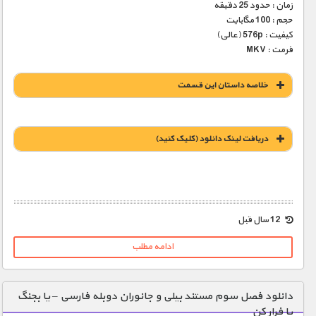
زمان : حدود 25 دقیقه
حجم : 100 مگابایت
کیفیت : 576p (عالی)
فرمت : MKV
خلاصه داستان این قسمت
دریافت لينک دانلود (کليک کنيد)
12 سال قبل
ادامه مطلب
دانلود فصل سوم مستند بیلی و جانوران دوبله فارسی – یا بجنگ
یا فرار کن