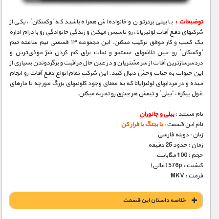
توضیحات :
با بیلی بردرتون و خانواده‌اش همراه باشید که ‘وکسکان’، یکی از
شرکتهای دفع آفات لوئیزیانا، رو تاسیس میکنن و زندگی خانوادگی رو با درام اداره
یک کسب و کار موفق ترکیب میکنن. این مجموعه ۱۳ قسمتی نیم ساعته تیم
‘وکسکان’ رو حین تلاشهای جستجو و نجات برای کم کردن شرّ موذی‌ترین و
دردسرسازترین آفات از سر مشتریان و در عین حال مراقبت و برگردوندن بسیاری از
این حیوات به حیات وحش دنبال کنید. این شرکت تمام انواع دفع آفات رو انجام
میده و در مردابهای لوئیزایانا که به معنای وجود کلونیهای بزرگ مورچه تا مارهای
غول پیکره، ‘بیلی’ و تیمش هر چیزی رو تجربه میکنن.
نام مستند :
بیلی و جانوران
نام این قسمت :
یا بجنگ یا فرار کن
زبان : دوبله فارسی
زمان : حدود 25 دقیقه
حجم : 100 مگابایت
کیفیت : 576p (عالی)
فرمت : MKV
خلاصه داستان این قسمت