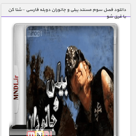
دنیای خوراکی ها
دانلود فصل سوم مستند بیلی و جانوران دوبله فارسی – شنا کن
یا غرق شو
زمین شناسی / محیط زیست
سازه/ معماری/ مهندسی
سرگرمی
شناخت کودکان
طبیعت
علم و فناوری
فرهنگ / هنر
کیهان / نجوم
گردشگری
ماورایی
مسابقات / ورزشی