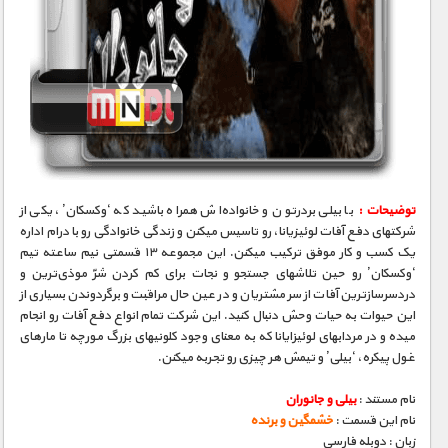
توضیحات :
با بیلی بردرتون و خانواده‌اش همراه باشید که ‘وکسکان’، یکی از
شرکتهای دفع آفات لوئیزیانا، رو تاسیس میکنن و زندگی خانوادگی رو با درام اداره
یک کسب و کار موفق ترکیب میکنن. این مجموعه ۱۳ قسمتی نیم ساعته تیم
‘وکسکان’ رو حین تلاشهای جستجو و نجات برای کم کردن شرّ موذی‌ترین و
دردسرسازترین آفات از سر مشتریان و در عین حال مراقبت و برگردوندن بسیاری از
این حیوات به حیات وحش دنبال کنید. این شرکت تمام انواع دفع آفات رو انجام
میده و در مردابهای لوئیزایانا که به معنای وجود کلونیهای بزرگ مورچه تا مارهای
غول پیکره، ‘بیلی’ و تیمش هر چیزی رو تجربه میکنن.
نام مستند :
بیلی و جانوران
نام این قسمت :
خشمگین و برنده
زبان : دوبله فارسی