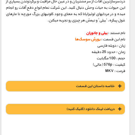
دردسرسازترین آفات از سر مشتریان و در عین حال مراقبت و برگردوندن بسیاری از
این حیوات به حیات وحش دنبال کنید. این شرکت تمام انواع دفع آفات رو انجام
میده و در مردابهای لوئیزایانا که به معنای وجود کلونیهای بزرگ مورچه تا مارهای
غول پیکره، ‘بیلی’ و تیمش هر چیزی رو تجربه میکنن.
نام مستند :
بیلی و جانوران
نام این قسمت :
یورش سوسک‌ها
زبان : دوبله فارسی
زمان : حدود 25 دقیقه
حجم : 100 مگابایت
کیفیت : 576p (عالی)
فرمت : MKV
خلاصه داستان این قسمت
دریافت لينک دانلود (کليک کنيد)