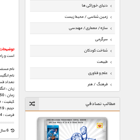
دنیای خوراکی ها
زمین شناسی / محیط زیست
سازه/ معماری/ مهندسی
سرگرمی
توضیحات
شناخت کودکان
است و راه
طبیعت
نام مستند
علم و فناوری
نام انگلی
تعداد قس
فرهنگ / هنر
زبان : ان
زمان : 50 دقیقه
کیهان / نجوم
کیفیت : HD 1080p – HD 720p (فوق العاده)
مطالب تصادفي
گردشگری
حجم : 319 – 597 مگابایت
فرمت : Mp4
ماورایی
مسابقات / ورزشی
6 سال قبل