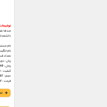
توضیحات
صدها نفر 
دانشمندان
نام مستند
نام انگلی
تعداد قس
زبان : دو
زمان : 48 دقیقه
کیفیت : HD 1080p – HD 720p (فوق العاده)
حجم : 297 – 556 مگابایت
فرمت : MKV
تم