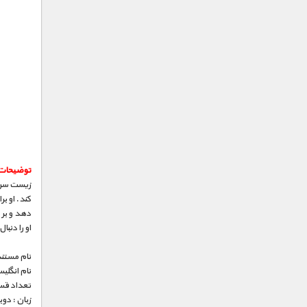
توضیحات
زیست سرسخ
کند. او ب
دهد و بر 
او را دنبا
نام مستند
نام انگلی
تعداد قس
زبان : دو