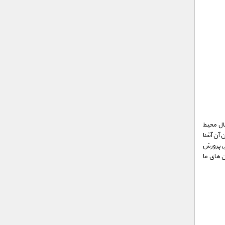
عال محیط
 آن آشنا
می پرورش
ن های ما