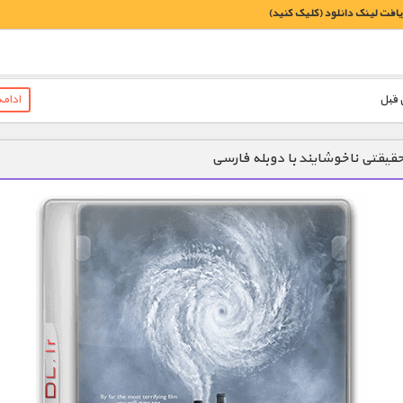
یافت لينک دانلود (کليک کنيد)
1900 تومان – خريد لينک دانلود (افزودن به سبد خريد)
ادام
قیقتی ناخوشایند با دوبله فارسی