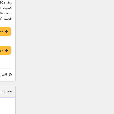
زمان : 90 دقیقه
کیفیت : HD 720p (فوق العاده)
حجم : 569 مگابایت
فرمت : MKV
تم
در
8 سال قبل
فصل دوم