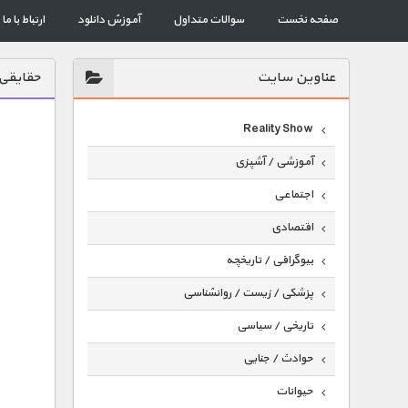
صفحه نخست
سوالات متداول
آموزش دانلود
ارتباط با ما
عناوين سايت
حقایقی 
Reality Show
آموزشی / آشپزی
اجتماعی
اقتصادی
بیوگرافی / تاریخچه
پزشکی / زیست / روانشناسی
تاریخی / سیاسی
حوادث / جنایی
حیوانات