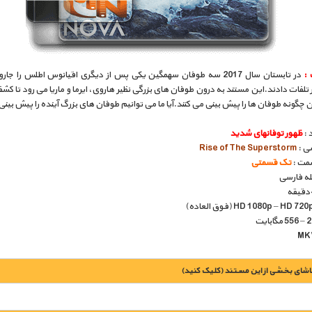
 :
در تابستان سال 2017 سه طوفان سهمگین یکی پس از دیگری اقیانوس اطلس را جار
تلفات دادند.این مستند به درون طوفان های بزرگی نظیر هاروی، ایرما و ماریا می رود تا کش
 چگونه طوفان ها را پیش بینی می کنند.آیا ما می توانیم طوفان های بزرگ آینده را پیش بینی
 :
ظهور توفانهای شدید
سی :
Rise of The Superstorm
مت :
تک قسمتی
بله فارسی
اشای بخشی از این مستند (کلیک کنید)