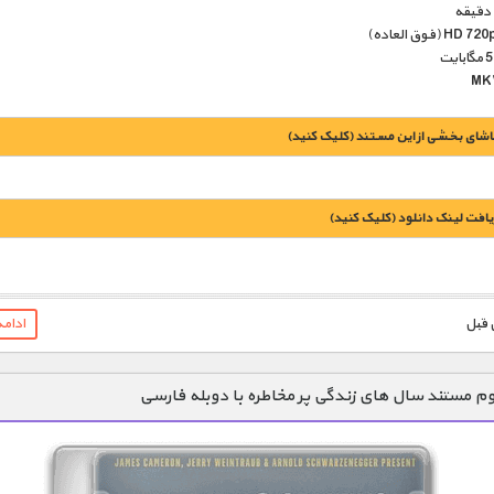
اشای بخشی از این مستند (کلیک کنید)
یافت لينک دانلود (کليک کنيد)
ادام
1900 تومان – خريد لينک دانلود (افزودن به سبد خريد)
 مستند سال های زندگی پر مخاطره با دوبله فارسی