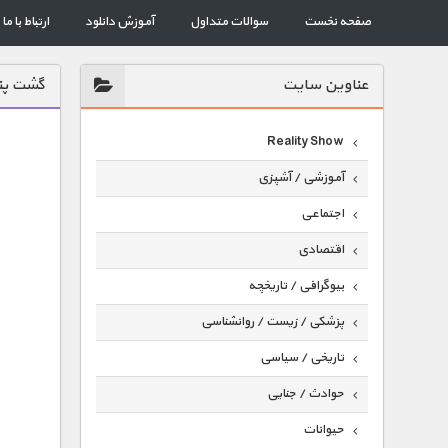
صفحه نخست
سوالات متداول
آموزش دانلود
ارتباط با ما
عناوين سايت
گشت پنه
Reality Show
آموزشی / آشپزی
اجتماعی
اقتصادی
بیوگرافی / تاریخچه
پزشکی / زیست / روانشناسی
تاریخی / سیاسی
حوادث / جنایی
حیوانات