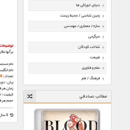
دنیای خوراکی ها
زمین شناسی / محیط زیست
سازه/ معماری/ مهندسی
سرگرمی
توضیحات
شناخت کودکان
بر آنها نظ
طبیعت
نام مستند
علم و فناوری
نام انگلی
تعداد :
6 قسمت
فرهنگ / هنر
زبان : دو
زمان هر قسمت 
کیهان / نجوم
کیفیت : HD 1080p – HD 720p (فوق العاده)
مطالب تصادفي
گردشگری
حجم هر قسمت : 324
ماورایی
3 سال قبل
مسابقات / ورزشی