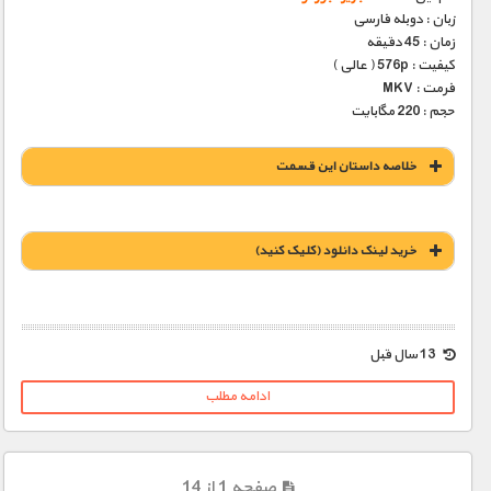
زبان : دوبله فارسی
زمان : 45 دقیقه
کیفیت : 576p ( عالی )
فرمت : MKV
حجم : 220 مگابایت
خلاصه داستان این قسمت
خريد لينک دانلود (کليک کنيد)
1900 تومان – خريد لينک دانلود (افزودن به سبد خريد)
13 سال قبل
ادامه مطلب
صفحه 1 از 14