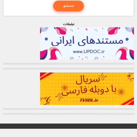
تبليغات
© تمامی حقوق این وب سایت برای "MNDL" محفوظ میباشد.