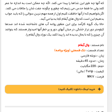
که آنها چه طور این غذاها را پیدا می کنند. اگه چه ممکن است به اندازه ما عمر
کنند ولی ما فقط حدس می زنیم که چطور و چگونه جفت شان را ملاقات می کنند.
اگر بخواهیم که از آنها حافظت کنیم اول از همه مهم ترین سوالی را که باید جواب
بدهیم این است که وال های آبفام کجا بدنیا می آیند.
حالا یک گروه کارآمد برای این منظور روانه آب های ناشناخته شده اند صدها
کیلومتر دور تر از خشکی در میان آبهای دور و پر خطر آنها امیدوار هستند که بتوانند
آن چیزی را که تا بحال ندیده اند را پیدا کنند یک نوزاد وال آبفام را.
نام مستند :
وال آبفام
تعداد قسمت :
تک قسمتی (ویژه برنامه)
زبان : دوبله فارسی
زمان : حدود 45 دقیقه
حجم : 220 مگابایت
کیفیت : Tvrip (عالی)
فرمت : MKV
خريد لينک دانلود (کليک کنيد)
1900 تومان – خريد لينک دانلود (افزودن به سبد خريد)