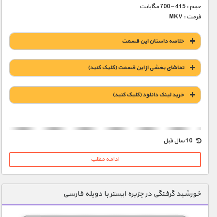
حجم : 415 – 700 مگابایت
فرمت : MKV
خلاصه داستان این قسمت
تماشای بخشی از این قسمت (کلیک کنید)
خريد لينک دانلود (کليک کنيد)
1900 تومان – خريد لينک دانلود (افزودن به سبد خريد)
10 سال قبل
ادامه مطلب
خورشید گرفتگی در جزیره ایستر با دوبله فارسی