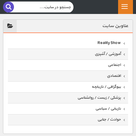
عناوين سايت
Reality Show
آموزشی / آشپزی
اجتماعی
اقتصادی
بیوگرافی / تاریخچه
پزشکی / زیست / روانشناسی
تاریخی / سیاسی
حوادث / جنایی
حیوانات