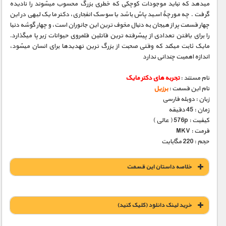
میدهد که نباید موجودات کوچکی که خطری بزرگ محسوب میشوند را نادیده
گرفت . چه مورچۀ اسید پاش باشد یا سوسک انفجاری، دکتر مایک لیهی در این
چهار قسمت پر از هیجان به دنبال مخوف ترین این جانوران است، و چهار گوشه دنیا
را برای یافتن تعدادی از پیشرفته ترین قاتلین قلمروی حیوانات زیر پا میگذارد.
مایک ثابت میکند که وقتی صحبت از بزرگ ترین تهدیدها برای انسان میشود،
اندازه اهمیت چندانی ندارد
نام مستند :
تجربه های دکتر مایک
نام این قسمت :
برزیل
زبان : دوبله فارسی
زمان : 45 دقیقه
کیفیت : 576p ( عالی )
فرمت : MKV
حجم : 220 مگابایت
خلاصه داستان این قسمت
خريد لينک دانلود (کليک کنيد)