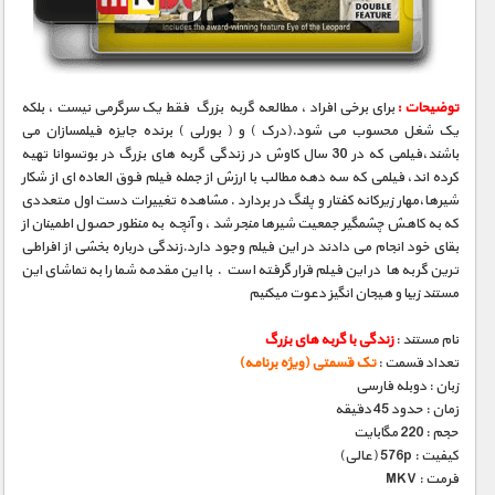
توضیحات :
برای برخی افراد ، مطالعه گربه بزرگ فقط یک سرگرمی نیست ، بلکه
یک شغل محسوب می شود.(درک ) و ( بورلی ) برنده جایزه فیلمسازان می
باشند،فیلمی که در 30 سال کاوش در زندگی گربه های بزرگ در بوتسوانا تهیه
کرده اند، فیلمی که سه دهه مطالب با ارزش از جمله فیلم فوق العاده ای از شکار
شیرها،مهار زیرکانه کفتار و پلنگ در بردارد . مشاهده تغییرات دست اول متعددی
که به کاهش چشمگیر جمعیت شیرها منجر شد ، و آنچه به منظور حصول اطمینان از
بقای خود انجام می دادند در این فیلم وجود دارد.زندگی درباره بخشی از افراطی
ترین گربه ها در این فیلم قرار گرفته است . با این مقدمه شما را به تماشای این
مستند زیبا و هیجان انگیز دعوت میکنیم
نام مستند :
زندگی با گربه های بزرگ
تعداد قسمت :
تک قسمتی (ویژه برنامه)
زبان : دوبله فارسی
زمان : حدود 45 دقیقه
حجم : 220 مگابایت
کیفیت : 576p (عالی)
فرمت : MKV