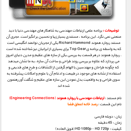
مستند های اختصاصی
توضیحات :
برنامه علمی ارتباطات مهندسی به شاهکار های مهندسی دنیا با دید
صنعتی نمی نگرد. این برنامه ، مستندی بسیار زیبا و تحسین بر انگیز است. مجری آن
مستند ریچارد هموند Richard Hammond یکی از مجریان توانمند انگلیسی است
که به واسطه ی برنامه یTop Gear برای بسیاری از ایرانیان نیز شناخته شده است
. ریچارد هموند در هر قسمت به بررسی یکی از سازه های عظیم و مدرن دنیای امروز
می پردازد که علاوه بر بررسی روند طراحی و ساخت آن سازه، به ما نشان میدهد
که چگونه طراحان و مهندسین با الهام گرفتن از اکتشافات و طرح های قدیمی و
استفاده از نشانه های موجود در طبیعت و ادغام آن با علوم و امکانات پیشرفته به
سوی طراحی و به واقعیت بدل نمودن این سازه های عظیم و شگفت آور رهنمون
شده اند
نام مستند :
ارتباطات مهندسی با ریچارد هموند
(Engineering Connections)
نام این قسمت :
رصد خانه اعماق فضا
زبان : دوبله فارسی
زمان : 45 دقیقه
کیفیت : HD 1080p – HD 720p (فوق العاده)