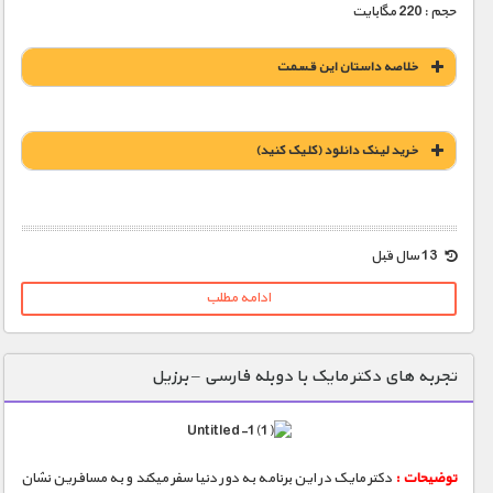
حجم : 220 مگابایت
خلاصه داستان این قسمت
خريد لينک دانلود (کليک کنيد)
1900 تومان – خريد لينک دانلود (افزودن به سبد خريد)
13 سال قبل
ادامه مطلب
تجربه های دکتر مایک با دوبله فارسی – برزیل
توضیحات :
دکتر مایک در این برنامه به دور دنیا سفر میکند و به مسافرین نشان