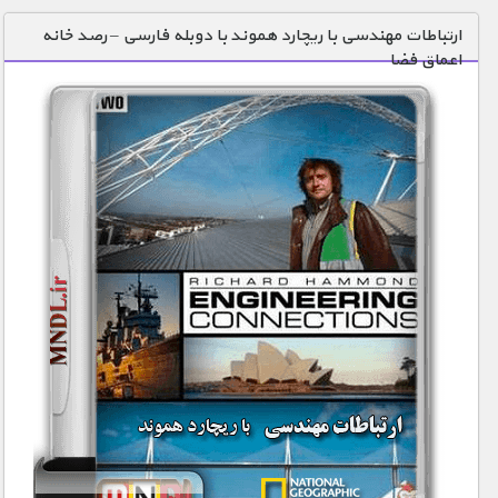
دنیای خوراکی ها
ارتباطات مهندسی با ریچارد هموند با دوبله فارسی – رصد خانه
اعماق فضا
زمین شناسی / محیط زیست
سازه/ معماری/ مهندسی
سرگرمی
شناخت کودکان
طبیعت
علم و فناوری
فرهنگ / هنر
کیهان / نجوم
گردشگری
ماورایی
مسابقات / ورزشی