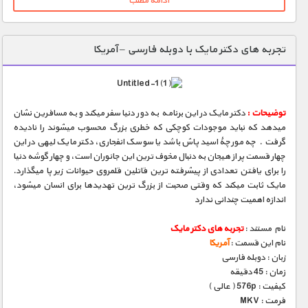
ادامه مطلب
تجربه های دکتر مایک با دوبله فارسی – آمریکا
توضیحات :
دکتر مایک در این برنامه به دور دنیا سفر میکند و به مسافرین نشان
میدهد که نباید موجودات کوچکی که خطری بزرگ محسوب میشوند را نادیده
گرفت . چه مورچۀ اسید پاش باشد یا سوسک انفجاری، دکتر مایک لیهی در این
چهار قسمت پر از هیجان به دنبال مخوف ترین این جانوران است، و چهار گوشه دنیا
را برای یافتن تعدادی از پیشرفته ترین قاتلین قلمروی حیوانات زیر پا میگذارد.
مایک ثابت میکند که وقتی صحبت از بزرگ ترین تهدیدها برای انسان میشود،
اندازه اهمیت چندانی ندارد
نام مستند :
تجربه های دکتر مایک
نام این قسمت :
آمریکا
زبان : دوبله فارسی
زمان : 45 دقیقه
کیفیت : 576p ( عالی )
فرمت : MKV