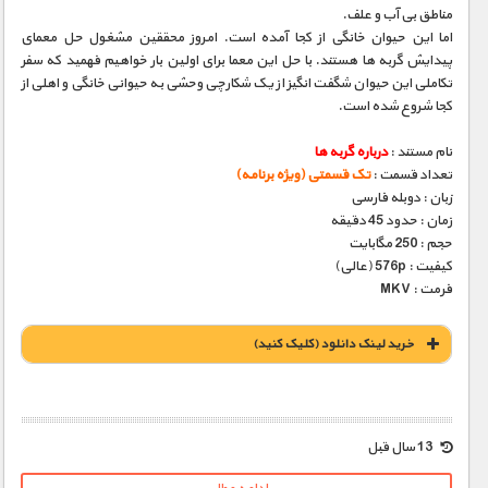
مناطق بی آب و علف.
اما این حیوان خانگی از کجا آمده است. امروز محققین مشغول حل معمای
پیدایش گربه ها هستند. با حل این معما برای اولین بار خواهیم فهمید که سفر
تکاملی این حیوان شگفت انگیز از یک شکارچی وحشی به حیوانی خانگی و اهلی از
کجا شروع شده است.
نام مستند :
درباره گربه ها
تعداد قسمت :
تک قسمتی (ویژه برنامه)
زبان : دوبله فارسی
زمان : حدود 45 دقیقه
حجم : 250 مگابایت
کیفیت : 576p (عالی)
فرمت : MKV
خريد لينک دانلود (کليک کنيد)
1900 تومان – خريد لينک دانلود (افزودن به سبد خريد)
13 سال قبل