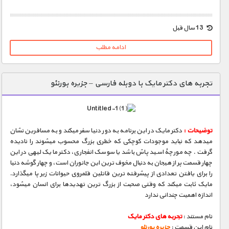
1900 تومان – خريد لينک دانلود (افزودن به سبد خريد)
13 سال قبل
ادامه مطلب
تجربه های دکتر مایک با دوبله فارسی – جزیره بورنئو
توضیحات :
دکتر مایک در این برنامه به دور دنیا سفر میکند و به مسافرین نشان
میدهد که نباید موجودات کوچکی که خطری بزرگ محسوب میشوند را نادیده
گرفت . چه مورچۀ اسید پاش باشد یا سوسک انفجاری، دکتر مایک لیهی در این
چهار قسمت پر از هیجان به دنبال مخوف ترین این جانوران است، و چهار گوشه دنیا
را برای یافتن تعدادی از پیشرفته ترین قاتلین قلمروی حیوانات زیر پا میگذارد.
مایک ثابت میکند که وقتی صحبت از بزرگ ترین تهدیدها برای انسان میشود،
اندازه اهمیت چندانی ندارد
نام مستند :
تجربه های دکتر مایک
نام این قسمت :
جزیره بورنئو