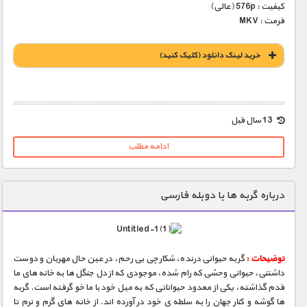
کیفیت : 576p (عالی)
فرمت : MKV
خريد لينک دانلود (کليک کنيد)
1900 تومان – خريد لينک دانلود (افزودن به سبد خريد)
13 سال قبل
ادامه مطلب
درباره گربه ها با دوبله فارسی
توضیحات :
گربه حیوانی درنده، شکارچی بی رحم، در عین حال مهربان و دوست
داشتنی، حیوانی وحشی که رام شده، موجودی که از دل جنگل ها به خانه های ما
قدم گذاشته، یکی از معدود حیواناتی که به میل خود با ما خو گرفته است. گربه
ها گوشه و کنار جهان را به سلطه ی خود در آورده اند. از خانه های گرم و نرم تا