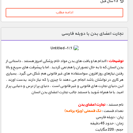
13 سال قبل
ادامه مطلب
تجارت اعضای بدن با دوبله فارسی
توضیحات :
ااندام ها و بافت های بدن مواد خام پزشکی امروز هستند . داستانی از
بدن انسان که تا به حال تصور ان را هم نمی کردید . اما با پیشرفت های سریع و بالا
رفتن نیازهای روز افزون سواستفاده های غیر قانونی هم شکل می گیرد . بسیاری
هر کاری در توانشان باشد انجام می دهند تا چیزی را که نیاز دارند یدست اورند .
این دنیای تجارت های قانونی و غیر قانونی است . دنیای پر از ترس و دنیایی پر از
امید. با ما همراه شوید با مستند جالب تجارت اعضای بدن انسان
نام مستند :
تجارت اعضای بدن
تعداد قسمت :
تک قسمتی (ویژه برنامه)
زبان : دوبله فارسی
زمان : حدود 45 دقیقه
حجم : 220 مگابایت