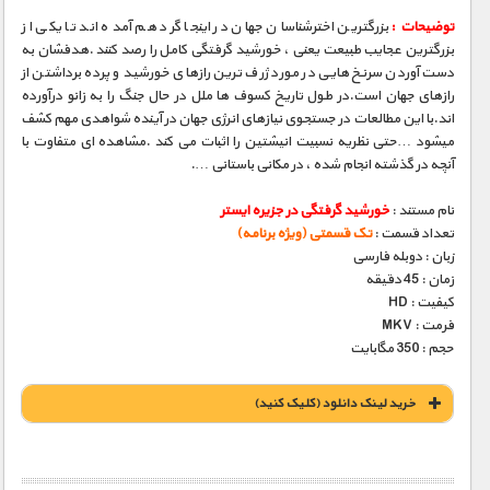
توضیحات :
بزرگترین اخترشناسان جهان در اینجا گرد هم آمده اند تا یکی از
بزرگترین عجایب طبیعت یعنی ، خورشید گرفتگی کامل را رصد کنند .هدفشان به
دست آوردن سرنخ هایی در مورد ژرف ترین رازهای خورشید و پرده برداشتن از
رازهای جهان است.در طول تاریخ کسوف ها ملل در حال جنگ را به زانو درآورده
اند.با این مطالعات در جستجوی نیازهای انرژی جهان در آینده شواهدی مهم کشف
میشود …حتی نظریه نسبیت انیشتین را اثبات می کند .مشاهده ای متفاوت با
آنچه در گذشته انجام شده ، در مکانی باستانی ….
نام مستند :
خورشید گرفتگی در جزیره ایستر
تعداد قسمت :
تک قسمتی (ویژه برنامه)
زبان : دوبله فارسی
زمان : 45 دقیقه
کیفیت : HD
فرمت : MKV
حجم : 350 مگابایت
خريد لينک دانلود (کليک کنيد)
1900 تومان – خريد لينک دانلود (افزودن به سبد خريد)