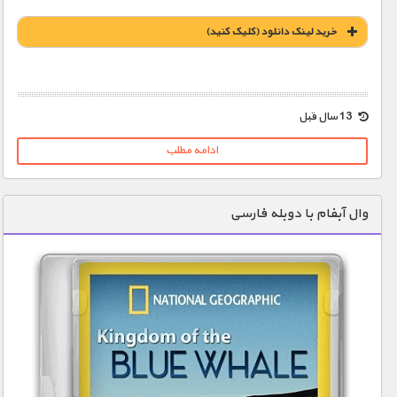
خريد لينک دانلود (کليک کنيد)
1900 تومان – خريد لينک دانلود (افزودن به سبد خريد)
13 سال قبل
ادامه مطلب
وال آبفام با دوبله فارسی