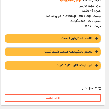
نام این قسمت :
گوگن هایم بیلبائو‬‎
زبان : دوبله فارسی
زمان : 45 دقیقه
کیفیت : HD 1080p – HD 720p (فوق العاده)
حجم : 279 – 535 مگابایت
فرمت : MKV
خلاصه داستان این قسمت
تماشای بخشی از این قسمت (کلیک کنید)
خريد لينک دانلود (کليک کنيد)
1900 تومان – خريد لينک دانلود (افزودن به سبد خريد)
12 سال قبل
ادامه مطلب