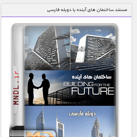
دنیای خوراکی ها
مستند ساختمان های آینده با دوبله فارسی
زمین شناسی / محیط زیست
سازه/ معماری/ مهندسی
سرگرمی
شناخت کودکان
طبیعت
علم و فناوری
فرهنگ / هنر
کیهان / نجوم
گردشگری
ماورایی
مسابقات / ورزشی