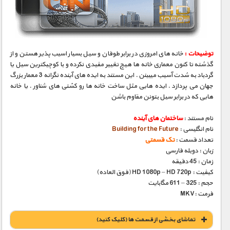
مستند های اختصاصی
توضیحات :
خانه های امروزی در برابر طوفان و سیل بسیار اسیب پذیر هستن و از
گذشته تا کنون معماری خانه ها هیچ تغییر مفیدی نکرده و با کوچیکترین سیل یا
گردباد به شدت آسیب میبینن . این مستند به ایده های آینده نگرانه 3 معمار بزرگ
جهان می پردازد . ایده هایی مثل ساخت خانه ها رو کشتی های شناور . یا خانه
هایی که در برابر سیل بتونن مقاوم باشن
نام مستند :
ساختمان های آینده
نام انگلیسی :
Building for the Future
تعداد قسمت :
تک قسمتی
زبان : دوبله فارسی
زمان : 45 دقیقه
کیفیت : HD 1080p – HD 720p (فوق العاده)
حجم : 325 – 611 مگابایت
فرمت :MKV
تماشای بخشی از قسمت ها (کلیک کنید)