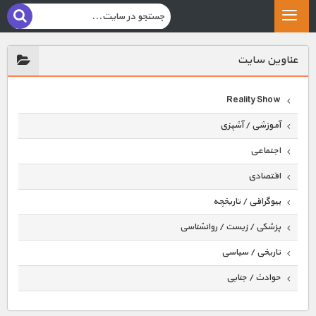
عناوين سايت
Reality Show
آموزشی / آشپزی
اجتماعی
اقتصادی
بیوگرافی / تاریخچه
پزشکی / زیست / روانشناسی
تاریخی / سیاسی
حوادث / جنایی
حیوانات